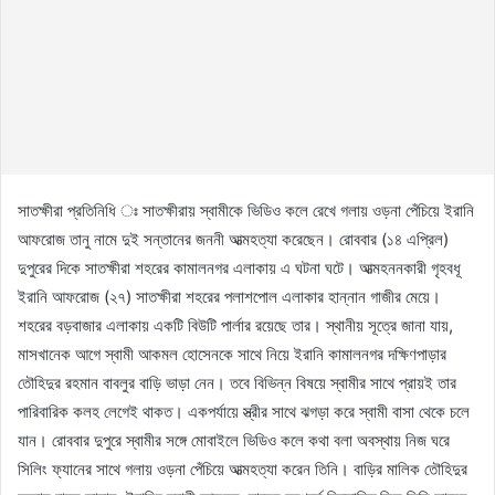
সাতক্ষীরা প্রতিনিধি ঃ সাতক্ষীরায় স্বামীকে ভিডিও কলে রেখে গলায় ওড়না পেঁচিয়ে ইরানি
আফরোজ তানু নামে দুই সন্তানের জননী আত্মহত্যা করেছেন। রোববার (১৪ এপ্রিল)
দুপুরের দিকে সাতক্ষীরা শহরের কামালনগর এলাকায় এ ঘটনা ঘটে। আত্মহননকারী গৃহবধূ
ইরানি আফরোজ (২৭) সাতক্ষীরা শহরের পলাশপোল এলাকার হান্নান গাজীর মেয়ে।
শহরের বড়বাজার এলাকায় একটি বিউটি পার্লার রয়েছে তার। স্থানীয় সূত্রে জানা যায়,
মাসখানেক আগে স্বামী আকমল হোসেনকে সাথে নিয়ে ইরানি কামালনগর দক্ষিণপাড়ার
তৌহিদুর রহমান বাবলুর বাড়ি ভাড়া নেন। তবে বিভিন্ন বিষয়ে স্বামীর সাথে প্রায়ই তার
পারিবারিক কলহ লেগেই থাকত। একপর্যায়ে স্ত্রীর সাথে ঝগড়া করে স্বামী বাসা থেকে চলে
যান। রোববার দুপুরে স্বামীর সঙ্গে মোবাইলে ভিডিও কলে কথা বলা অবস্থায় নিজ ঘরে
সিলিং ফ্যানের সাথে গলায় ওড়না পেঁচিয়ে আত্মহত্যা করেন তিনি। বাড়ির মালিক তৌহিদুর