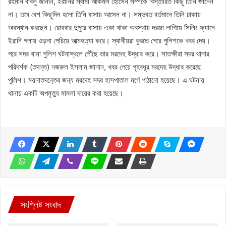
রহমান বাবলু জানান, ইরানির স্বামী আকমল হোসেন সম্পর্কে বিস্তারিত কিছু তিনি জানেন
না। তবে বেশ কিছুদিন হলো তিনি বাসায় আসেন না। সম্ভবত বর্তমানে তিনি ঢাকায়
অবস্থান করছেন। রোববার দুপুরে বাসায় একা থাকা অবস্থায় দরজা লাগিয়ে সিলিং ফ্যানে
ইরানি গলায় ওড়না পেচিয়ে আত্মহত্যা করে। স্থানীয়রা বুঝতে পেরে পুলিশকে খবর দেয়।
পরে সদর থানা পুলিশ ঘটনাস্থলে পৌঁছে তার মরদেহ উদ্ধার করে। সাতক্ষীরা সদর থানার
পরিদর্শক (তদন্ত) নজরুল ইসলাম জানান, খবর পেয়ে গৃহবধূর মরদেহ উদ্ধার করেছে
পুলিশ। ময়নাতদন্তের জন্য মরদেহ সদর হাসপাতাল মর্গে পাঠানো হয়েছে। এ ঘটনায়
থানায় একটি অপমৃত্যু মামলা দায়ের করা হয়েছে।
সংশ্লিষ্ট সংবাদ