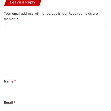
Leave a Reply
Your email address will not be published.
Required fields are
marked
*
C
o
m
m
e
n
t
*
Name
*
Email
*