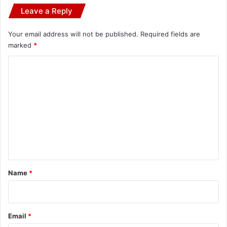
Leave a Reply
Your email address will not be published.
Required fields are
marked
*
C
o
m
m
e
n
t
*
Name
*
Email
*