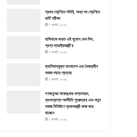
প্রথম শ্রেণিতে লটারি, অন্য সব শ্রেণিতে
ভর্তি পরীক্ষা
৭ আগস্ট, ২০২৬
হাসিনাকে ভারত এই সুযোগ কেন দিল,
প্রশ্ন স্বরাষ্ট্রমন্ত্রী’র
৭ আগস্ট, ২০২৬
ফ্যাসিবাদমুক্ত বাংলাদেশ এবং বৈষম্যহীন
সমাজ গড়ার প্রত্যয়
৭ আগস্ট, ২০২৬
গণমানুষের আকাঙ্খার বাস্তবায়ন,
ধ্বংসপ্রাপ্ত অর্থনীতি পুনরুদ্ধার এবং নতুন
সমাজ বিনির্মাণে প্রধানমন্ত্রী কাজ করে
যাচ্ছেন
৭ আগস্ট, ২০২৬