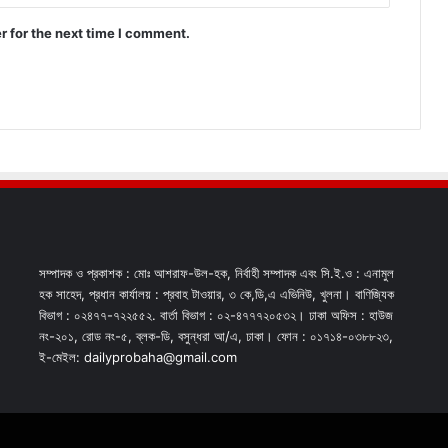
r for the next time I comment.
সম্পাদক ও প্রকাশক : মোঃ আশরাফ-উল-হক, নির্বাহী সম্পাদক এবং সি.ই.ও : এনামুল
হক সাহেদ, প্রধান কার্যালয় : প্রবাহ টাওয়ার, ৩ কে,ডি,এ এভিনিউ, খুলনা। বাণিজ্যিক
বিভাগ : ০২৪৭৭-৭২২৫৫২. বার্তা বিভাগ : ০২-৪৭৭৭২০৫৩২। ঢাকা অফিস : হাউজ
নং-২০১, রোড নং-৫, ব্লক-ডি, বসুন্ধরা আ/এ, ঢাকা। ফোন : ০১৭১৪-০৩৮৮২৩,
ই-মেইল: dailyprobaha@gmail.com