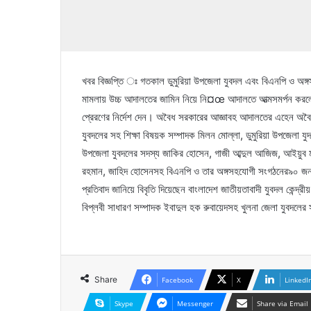
খবর বিজ্ঞপ্তি ঃ গতকাল ডুমুরিয়া উপজেলা যুবদল এবং বিএনপি ও অঙ্গ
মামলায় উচ্চ আদালতের জামিন নিয়ে নি¤œ আদালতে আত্মসমর্পন করলে
প্রেরণের নির্দেশ দেন। অবৈধ সরকারের আজ্ঞাবহ আদালতের এহেন অবৈ
যুবদলের সহ শিক্ষা বিষয়ক সম্পাদক মিলন মোল্লা, ডুমুরিয়া উপজেলা যু
উপজেলা যুবদলের সদস্য জাকির হোসেন, গাজী আব্দুল আজিজ, আইয়ুব মাহম
রহমান, জাহিদ হোসেনসহ বিএনপি ও তার অঙ্গসহযোগী সংগঠনের৯০ জন নেতা
প্রতিবাদ জানিয়ে বিবৃতি দিয়েছেন বাংলাদেশ জাতীয়তাবাদী যুবদল কেন্দ্র
বিপ্লবী সাধারণ সম্পাদক ইবাদুল হক রুবায়েদসহ খুলনা জেলা যুবদলের স
Share
Facebook
X
LinkedI
Skype
Messenger
Share via Email