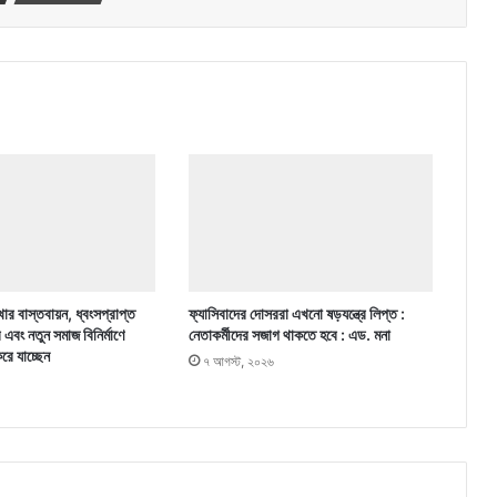
ার বাস্তবায়ন, ধ্বংসপ্রাপ্ত
ফ্যাসিবাদের দোসররা এখনো ষড়যন্ত্রে লিপ্ত :
র এবং নতুন সমাজ বিনির্মাণে
নেতাকর্মীদের সজাগ থাকতে হবে : এড. মনা
করে যাচ্ছেন
৭ আগস্ট, ২০২৬