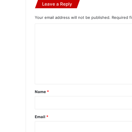
Leave a Reply
Your email address will not be published.
Required f
C
o
m
m
e
n
t
*
Name
*
Email
*