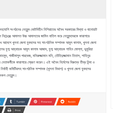
সহযোগি সংগঠনের নেতৃবৃন্দ ভোটবিহীন নিশিরাতের অবৈধ সরকারের মিথ্যা ও বানোয়াট
 নি¤œ আদালত উচ্চ আদালতের জামিন বাতিল করে নেতৃবৃন্দদেরকে কারাগারে
ধ আদেশে খুলনা জেলা যুবদলের সহ সাংগঠনিক সম্পাদক আবুল কালাম, খুলনা জেলা
দলের যুগ্ম আহ্বায়ক আবুল কালাম আজাদ, যুগ্ম আহ্বায়ক শাহিন মোল্লা, ডুমুরিয়া
ুদ, গাজীমাসুদ পারভেজ, মনিরুজ্জামান মনি, তৌহিদুজ্জামান তিতাস, শাহিনুর
কর্মীকে কারাগারে প্রেরণ করেন। এই অবৈধ নির্দেশের বিরুদ্ধে তীব্র নিন্দা ও
ীয় নির্বাহী কমিটিরসহ সাংগঠনিক সম্পাদক (খুলনা বিভাগ) ও খুলনা জেলা যুবদলের
কল নেতৃবৃন্দ।
n
Tumblr
Pinterest
Reddit
Print