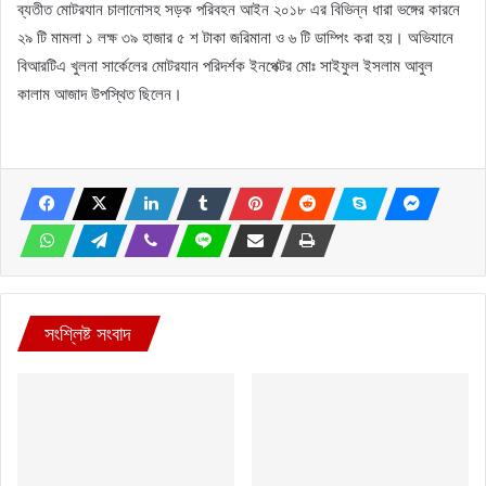
ব্যতীত মোটরযান চালানোসহ সড়ক পরিবহন আইন ২০১৮ এর বিভিন্ন ধারা ভঙ্গের কারনে
২৯ টি মামলা ১ লক্ষ ৩৯ হাজার ৫ শ টাকা জরিমানা ও ৬ টি ডাম্পিং করা হয়। অভিযানে
বিআরটিএ খুলনা সার্কেলের মোটরযান পরিদর্শক ইনপেক্টর মোঃ সাইফুল ইসলাম আবুল
কালাম আজাদ উপস্থিত ছিলেন।
সংশ্লিষ্ট সংবাদ