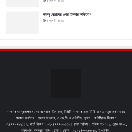
৫ আগস্ট, ২০২৬
জকসু নেতাদের ওপর হামলার অভিযোগ
৫ আগস্ট, ২০২৬
সম্পাদক ও প্রকাশক : মোঃ আশরাফ-উল-হক, নির্বাহী সম্পাদক এবং সি.ই.ও : এনামুল হক সাহেদ,
প্রধান কার্যালয় : প্রবাহ টাওয়ার, ৩ কে,ডি,এ এভিনিউ, খুলনা। বাণিজ্যিক বিভাগ :
০২৪৭৭-৭২২৫৫২. বার্তা বিভাগ : ০২-৪৭৭৭২০৫৩২। ঢাকা অফিস : হাউজ নং-২০১, রোড নং-৫,
ব্লক-ডি, বসুন্ধরা আ/এ, ঢাকা। ফোন : ০১৭১৪-০৩৮৮২৩, ই-মেইল: