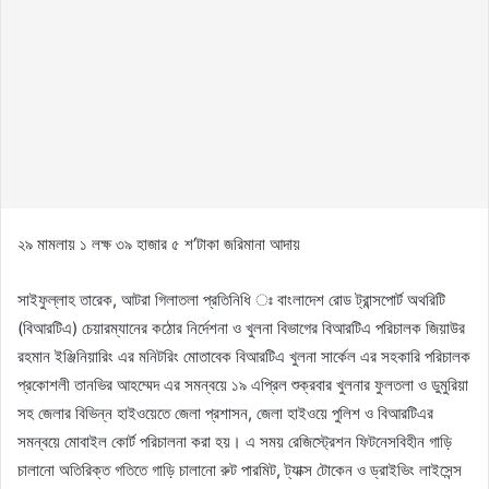
২৯ মামলায় ১ লক্ষ ৩৯ হাজার ৫ শ’টাকা জরিমানা আদায়
সাইফুল্লাহ তারেক, আটরা গিলাতলা প্রতিনিধি ঃ বাংলাদেশ রোড ট্রান্সপোর্ট অথরিটি
(বিআরটিএ) চেয়ারম্যানের কঠোর নির্দেশনা ও খুলনা বিভাগের বিআরটিএ পরিচালক জিয়াউর
রহমান ইঞ্জিনিয়ারিং এর মনিটরিং মোতাবেক বিআরটিএ খুলনা সার্কেল এর সহকারি পরিচালক
প্রকোশলী তানভির আহম্মেদ এর সমন্বয়ে ১৯ এপ্রিল শুক্রবার খুলনার ফুলতলা ও ডুমুরিয়া
সহ জেলার বিভিন্ন হাইওয়েতে জেলা প্রশাসন, জেলা হাইওয়ে পুলিশ ও বিআরটিএর
সমন্বয়ে মোবাইল কোর্ট পরিচালনা করা হয়। এ সময় রেজিস্ট্রেশন ফিটনেসবিহীন গাড়ি
চালানো অতিরিক্ত গতিতে গাড়ি চালানো রুট পারমিট, ট্যাক্স টোকেন ও ড্রাইভিং লাইসেন্স