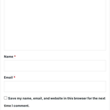
C
o
m
m
e
n
t
*
Name
*
Email
*
Save my name, email, and website in this browser for the next
time I comment.