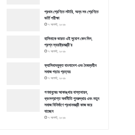
প্রথম শ্রেণিতে লটারি, অন্য সব শ্রেণিতে
ভর্তি পরীক্ষা
৭ আগস্ট, ২০২৬
হাসিনাকে ভারত এই সুযোগ কেন দিল,
প্রশ্ন স্বরাষ্ট্রমন্ত্রী’র
৭ আগস্ট, ২০২৬
ফ্যাসিবাদমুক্ত বাংলাদেশ এবং বৈষম্যহীন
সমাজ গড়ার প্রত্যয়
৭ আগস্ট, ২০২৬
গণমানুষের আকাঙ্খার বাস্তবায়ন,
ধ্বংসপ্রাপ্ত অর্থনীতি পুনরুদ্ধার এবং নতুন
সমাজ বিনির্মাণে প্রধানমন্ত্রী কাজ করে
যাচ্ছেন
৭ আগস্ট, ২০২৬