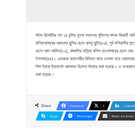
স্টাফ রিপোর্টারঃ গত ২৪ ঘন্টায় খুলনা মহানগর পুলিশের মাদক বিরোধী অ
বানিয়াখামারের আকতার মুন্সির ছেলে বাবলু মুন্সি(৫৬), পূর্ব মশিয়ালী
ছেলে আল আমিন(৩২), বঙ্গবাসির বাসিন্দা খলিল হাওলাদারের ছেলে মোঃ
ইসলাম(৪৪)। এদেরকে মহানগরীর বিভিন্ন থানা এলাকা হতে গ্রেফতার
পিস ইয়াবা ট্যাবলেট আলামত হিসেবে উদ্ধার করা হয়েছে। এ সংক্রান্তে 
করা হয়েছে।
Share
Facebook
X
LinkedI
Skype
Messenger
Share via Email