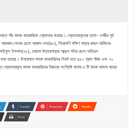
ভিযানে পাঁচ মাদক কারবারিকে গ্রেফতার করেছে। গ্রেফতারকৃতরা হলো- নগরীর পূর্ব
র মৃত: আমজাদ শেখের ছেলে আজাদ শেখ(৪৮), শিরোমণি দক্ষিণ পাড়ার রুহুল আমিনের
 সাইফুল ইসলাম(২৮), দেয়ানা উত্তরপাড়ার আব্দুল গনির ছেলে অহিদুল
 করা হয়েছে। উপরোক্ত মাদক কারবারিদের নিকট হতে ৪৫০ গ্রাম গাঁজা এবং ৭০
গ্রেফতারকৃত মাদক কারবারিদের বিরুদ্ধে সংশ্লিষ্ট থানায় ৫ টি মাদক মামলা দায়ের
n
Tumblr
Pinterest
Reddit
Print