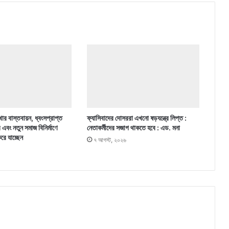
ার বাস্তবায়ন, ধ্বংসপ্রাপ্ত
ফ্যাসিবাদের দোসররা এখনো ষড়যন্ত্রে লিপ্ত :
র এবং নতুন সমাজ বিনির্মাণে
নেতাকর্মীদের সজাগ থাকতে হবে : এড. মনা
করে যাচ্ছেন
৭ আগস্ট, ২০২৬