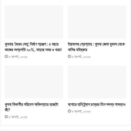
খুলনার ‘ভৈরব সেতু’ নির্মাণ প্রকল্প : ৫ বছরে
ইয়াবাসহ গ্রেপ্তার : খুলনা জেলা যুবদল থেকে
কাজের অগ্রগতি ২০%, বাড়ছে সময় ও খরচ!
নাসির বহিষ্কার
৯ আগস্ট, ২০২৬
৯ আগস্ট, ২০২৬
খুলনা বিভাগীয় পরিবেশ অধিদপ্তরে হচ্ছেটা
যশোরে হানি ট্র্যাপ চক্রের তিন সদস্য পাকড়াও
কী?
৯ আগস্ট, ২০২৬
৯ আগস্ট, ২০২৬