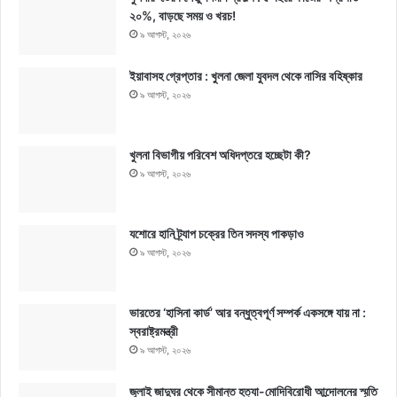
২০%, বাড়ছে সময় ও খরচ!
৯ আগস্ট, ২০২৬
ইয়াবাসহ গ্রেপ্তার : খুলনা জেলা যুবদল থেকে নাসির বহিষ্কার
৯ আগস্ট, ২০২৬
খুলনা বিভাগীয় পরিবেশ অধিদপ্তরে হচ্ছেটা কী?
৯ আগস্ট, ২০২৬
যশোরে হানি ট্র্যাপ চক্রের তিন সদস্য পাকড়াও
৯ আগস্ট, ২০২৬
ভারতের ‘হাসিনা কার্ড’ আর বন্ধুত্বপূর্ণ সম্পর্ক একসঙ্গে যায় না :
স্বরাষ্ট্রমন্ত্রী
৯ আগস্ট, ২০২৬
জুলাই জাদুঘর থেকে সীমান্ত হত্যা-মোদিবিরোধী আন্দোলনের স্মৃতি