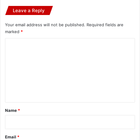
Leave a Reply
Your email address will not be published.
Required fields are
marked
*
C
o
m
m
e
n
t
*
Name
*
Email
*