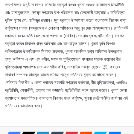
সভাপতিত্বে অনুষ্ঠানে বিশেষ অতিথির বক্তৃতা করেন খুলনা রেঞ্জের অতিরিক্ত ডিআইজি
মোঃ হাসানুজ্জামান, স্বাস্থ্য দপ্তরের উপ-পরিচালক ডাঃ ফেরদৌসী আক্তার ও অতিরিক্ত
পুলিশ সুপার মোঃ হাফিজুর রহমান। মূল প্রবন্ধ উপস্থাপন করেন বাংলাদেশ নিরাপদ খাদ্য
কর্তৃপক্ষের সদস্য (খাদ্যভোগ ও ভোক্তা অধিকার) আবু নূর মোঃ শামসুজ্জামান। সেমিনারটি
সঞ্চালনা করেন অতিরিক্ত জেলা প্রশাসক (সার্বিক) মোঃ নাজমুল হুসেইন খাঁন। স্বাগত
বক্তৃতা করেন নিরাপদ খাদ্য অফিসার মোঃ আশরাফুল আলম। খুলনা কৃষি বিপণন
অধিদপ্তরের উপপরিচালক সিফাত মেহনাজ, খুলনা আঞ্চলিক তথ্য অফিসের উপপ্রধান
তথ্য অফিসার এ এস এম কবীর, মহানগর মুক্তিযোদ্ধা সংসদের সাবেক কমান্ডার বীর
মুক্তিযোদ্ধা অধ্যাপক মোঃ আলমগীর কবির, সাংবাদিক মকবুল হোসেন মিন্টু, ক্যাবের
সাধারণ সম্পাদক নাজমুল আজম ডেভিড প্রমুখ সেমিনারে মুক্ত আলোচনা করেন।
সেমিনারে বিভাগীয় ও জেলা পর্যায়ের সরকারি দপ্তরের কর্মকর্তা, বীর মুক্তিযোদ্ধা, এনজিও
প্রতিনিধি, পেশাজীবী, চেম্বার অব কমার্সের প্রতিনিধিরা অংশ গ্রহণ করেন। খুলনা জেলা
প্রশাসনের সহযোগিতায় বাংলাদেশ নিরাপদ খাদ্য কর্তৃপক্ষ, খুলনা মেট্টোপলিটন কার্যালয় এই
সেমিনারের আয়োজন করে।