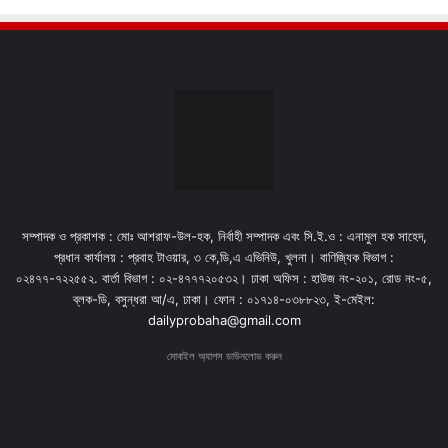
সম্পাদক ও প্রকাশক : মোঃ আশরাফ-উল-হক, নির্বাহী সম্পাদক এবং সি.ই.ও : এনামুল হক সাহেদ,
প্রধান কার্যালয় : প্রবাহ টাওয়ার, ৩ কে,ডি,এ এভিনিউ, খুলনা। বাণিজ্যিক বিভাগ :
০২৪৭৭-৭২২৫৫২. বার্তা বিভাগ : ০২-৪৭৭৭২০৫৩২। ঢাকা অফিস : হাউজ নং-২০১, রোড নং-৫,
ব্লক-ডি, বসুন্ধরা আ/এ, ঢাকা। ফোন : ০১৭১৪-০৩৮৮২৩, ই-মেইল:
dailyprobaha@gmail.com
মোবাইল অ্যাপস ডাউনলোড করুন