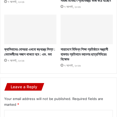
সমাজ বিনির্মাণে প্রধানমন্ত্রী কাজ করে যাচ্ছেন
৭ আগস্ট, ২০২৬
৭ আগস্ট, ২০২৬
ফ্যাসিবাদের দোসররা এখনো ষড়যন্ত্রে লিপ্ত :
সারাদেশে বিভিন্ন শিক্ষা প্রতিষ্ঠানে সন্ত্রাসী
নেতাকর্মীদের সজাগ থাকতে হবে : এড. মনা
হামলার প্রতিবাদে মহানগর ছাত্রশিবিরের
বিক্ষোভ
৭ আগস্ট, ২০২৬
৭ আগস্ট, ২০২৬
Leave a Reply
Your email address will not be published.
Required fields are
marked
*
C