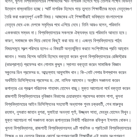
বলেন, খুলনা বিশ্ববিদ্যালয়ের শিক্ষার্থীদের স্মার্ট নাগরিক হিসেবে গড়ে তোলার লক্ষ্যে বিভিন্ন
উদ্যোগ বাস্তবায়িত হচ্ছে। স্মার্ট নাগরিক হিসেবে গড়ে তুলতে শিক্ষার্থীদের মধ্যে নেতৃত্বগুণ
তৈরি করা গুরুত্বপূর্ণ একটি বিষয়। আজকের এই শিক্ষার্থীরাই ভবিষ্যতে বাংলাদেশকে
নেতৃত্ব দেবে এবং দেশকে সমৃদ্ধির পথে এগিয়ে নেবে। তিনি আরও বলেন, পরিবর্তন
এককভাবে সম্ভব না। বিশ্ববিদ্যালয়ের সকলকে ঐক্যবদ্ধ হয়ে পরিবর্তন আনতে হবে।
কারণ, সমাজকে বাদ দিয়ে কোনো কিছুই করা যায় না। এজন্য বিশ্ববিদ্যালয়ে পাঠ্য
বিষয়সমূহে স্বল্প পরিসরে হলেও এ বিষয়টি অন্তর্ভুক্তি করতে সংশ্লিষ্টদের প্রতি আহ্বান
জানান। সভায় বিশেষ অতিথি হিসেবে বক্তৃতা করেন খুলনা বিশ্ববিদ্যালয়ের রেজিস্ট্রার
(ভারপ্রাপ্ত) প্রফেসর খান গোলাম কুদ্দুস। স্বাগত বক্তৃতা করেন সামাজিক বিজ্ঞান
স্কুলের ডিন প্রফেসর ড. আব্দুল্লাহ আবুসাঈদ খান। কি-নোট পেপার উপস্থাপন করেন
অর্থনীতি ডিসিপ্লিনের প্রফেসর ড. মো. নাসিফ আহসান। অনুষ্ঠান সঞ্চালনা করেন
রূপান্তর এর প্রকল্প পরিচালক শাহাদাৎ হোসেন বাচ্চু। মুক্ত আলোচনা পর্বে বক্তৃতা করেন
রাজশাহী বিশ্ববিদ্যালয়ের নৃবিজ্ঞান বিভাগের চেয়ারম্যান প্রফেসর কামাল পাশা, খুলনা
বিশ্ববিদ্যালয়ের আইন ডিসিপ্লিনের সহযোগী অধ্যাপক পুনম চক্রবর্তী, শেখ মারুফুর
রহমান, নুসরাত জাহান বুশরা, সুমাইয়া অনন্যা পূর্ণা, উজ্জ্বল সাহা, মেহবুব হোসেন মিথুন।
মুক্ত আলোচনা পর্ব সঞ্চালনা করেন রূপান্তরের নির্বাহী পরিচালক রফিকুল ইসলাম খোকন।
খুলনা বিশ্ববিদ্যালয়, রাজশাহী বিশ্ববিদ্যালয়সহ ৬টি পাবলিক ও প্রাইভেট বিশ্ববিদ্যালয়ের
শিক্ষক ও যুব নেতৃত্ব বিষয়ক কোর্সে অংশগ্রহণকারী শিক্ষার্থীরা এই সভায় অংশগ্রহণ