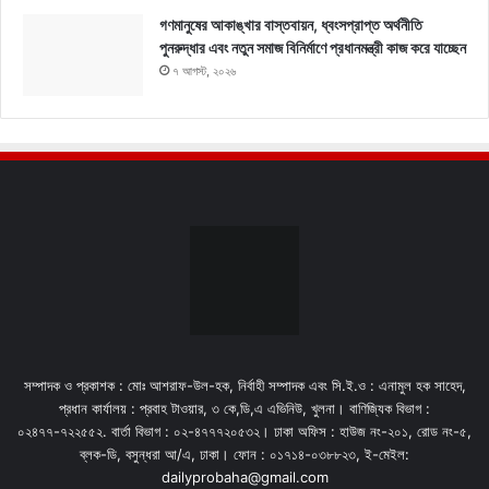
গণমানুষের আকাঙ্খার বাস্তবায়ন, ধ্বংসপ্রাপ্ত অর্থনীতি
পুনরুদ্ধার এবং নতুন সমাজ বিনির্মাণে প্রধানমন্ত্রী কাজ করে যাচ্ছেন
৭ আগস্ট, ২০২৬
সম্পাদক ও প্রকাশক : মোঃ আশরাফ-উল-হক, নির্বাহী সম্পাদক এবং সি.ই.ও : এনামুল হক সাহেদ,
প্রধান কার্যালয় : প্রবাহ টাওয়ার, ৩ কে,ডি,এ এভিনিউ, খুলনা। বাণিজ্যিক বিভাগ :
০২৪৭৭-৭২২৫৫২. বার্তা বিভাগ : ০২-৪৭৭৭২০৫৩২। ঢাকা অফিস : হাউজ নং-২০১, রোড নং-৫,
ব্লক-ডি, বসুন্ধরা আ/এ, ঢাকা। ফোন : ০১৭১৪-০৩৮৮২৩, ই-মেইল:
dailyprobaha@gmail.com