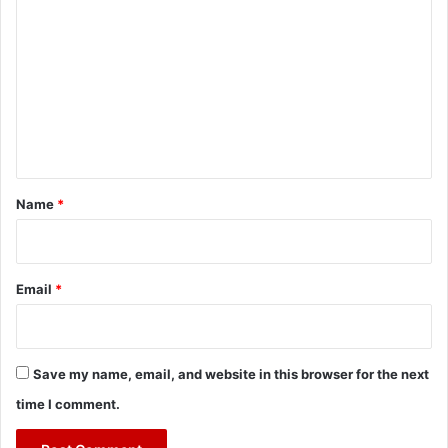
o
m
m
e
n
t
*
Name
*
Email
*
Save my name, email, and website in this browser for the next
time I comment.