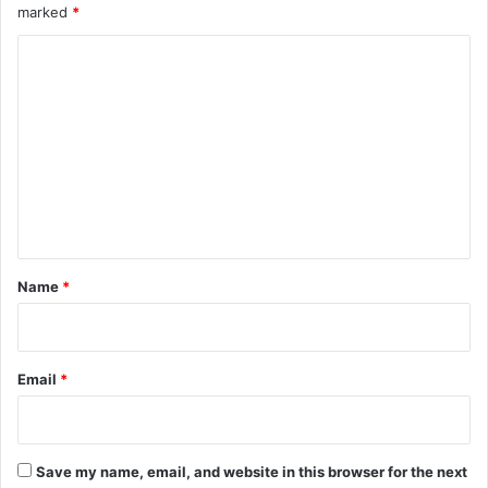
marked
*
C
o
m
m
e
n
t
*
Name
*
Email
*
Save my name, email, and website in this browser for the next