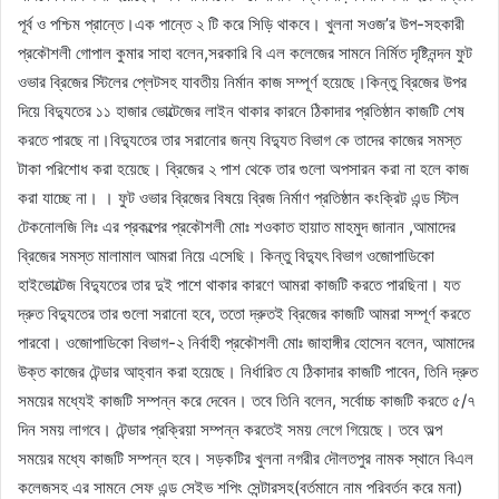
পূর্ব ও পশ্চিম প্রান্তে।এক পান্তে ২ টি করে সিড়ি থাকবে। খুলনা সওজ’র উপ-সহকারী
প্রকৌশলী গোপাল কুমার সাহা বলেন,সরকারি বি এল কলেজের সামনে নির্মিত দৃষ্টিনন্দন ফুট
ওভার ব্রিজের স্টিলের প্লেটসহ যাবতীয় নির্মান কাজ সম্পূর্ণ হয়েছে।কিন্তু ব্রিজের উপর
দিয়ে বিদ্যুতের ১১ হাজার ভোল্টেজের লাইন থাকার কারনে ঠিকাদার প্রতিষ্ঠান কাজটি শেষ
করতে পারছে না।বিদ্যুতের তার সরানোর জন্য বিদ্যুত বিভাগ কে তাদের কাজের সমস্ত
টাকা পরিশোধ করা হয়েছে। ব্রিজের ২ পাশ থেকে তার গুলো অপসারন করা না হলে কাজ
করা যাচ্ছে না। । ফুট ওভার ব্রিজের বিষয়ে ব্রিজ নির্মাণ প্রতিষ্ঠান কংক্রিট এন্ড স্টিল
টেকনোলজি লিঃ এর প্রকল্পের প্রকৌশলী মোঃ শওকাত হায়াত মাহমুদ জানান ,আমাদের
ব্রিজের সমস্ত মালামাল আমরা নিয়ে এসেছি। কিন্তু বিদ্যুৎ বিভাগ ওজোপাডিকো
হাইভোল্টেজ বিদ্যুতের তার দুই পাশে থাকার কারণে আমরা কাজটি করতে পারছিনা। যত
দ্রুত বিদ্যুতের তার গুলো সরানো হবে, ততো দ্রুতই ব্রিজের কাজটি আমরা সম্পূর্ণ করতে
পারবো। ওজোপাডিকো বিভাগ-২ নির্বাহী প্রকৌশলী মোঃ জাহাঙ্গীর হোসেন বলেন, আমাদের
উক্ত কাজের টেন্ডার আহ্বান করা হয়েছে। নির্ধারিত যে ঠিকাদার কাজটি পাবেন, তিনি দ্রুত
সময়ের মধ্যেই কাজটি সম্পন্ন করে দেবেন। তবে তিনি বলেন, সর্বোচ্চ কাজটি করতে ৫/৭
দিন সময় লাগবে। টেন্ডার প্রক্রিয়া সম্পন্ন করতেই সময় লেগে গিয়েছে। তবে অল্প
সময়ের মধ্যে কাজটি সম্পন্ন হবে। সড়কটির খুলনা নগরীর দৌলতপুর নামক স্থানে বিএল
কলেজসহ এর সামনে সেফ এন্ড সেইভ শপিং সেন্টারসহ(বর্তমানে নাম পরিবর্তন করে মনা)