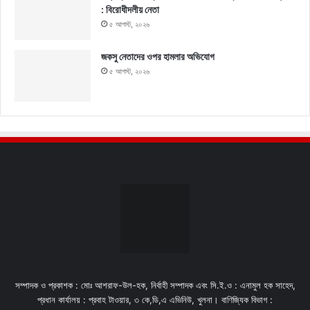
: বিরোধীদলীয় নেতা
৫ আগস্ট, ২০২৬
জকসু নেতাদের ওপর হামলার অভিযোগ
৫ আগস্ট, ২০২৬
সম্পাদক ও প্রকাশক : মোঃ আশরাফ-উল-হক, নির্বাহী সম্পাদক এবং সি.ই.ও : এনামুল হক সাহেদ,
প্রধান কার্যালয় : প্রবাহ টাওয়ার, ৩ কে,ডি,এ এভিনিউ, খুলনা। বাণিজ্যিক বিভাগ :