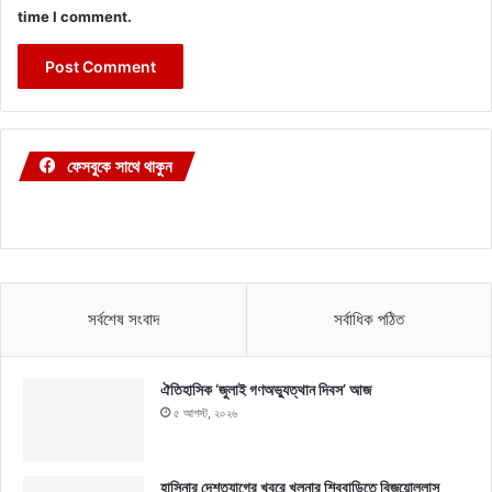
time I comment.
ফেসবুকে সাথে থাকুন
সর্বশেষ সংবাদ
সর্বাধিক পঠিত
ঐতিহাসিক ‘জুলাই গণঅভ্যুত্থান দিবস’ আজ
৫ আগস্ট, ২০২৬
হাসিনার দেশত্যাগের খবরে খুলনার শিববাড়িতে বিজয়োল্লাস