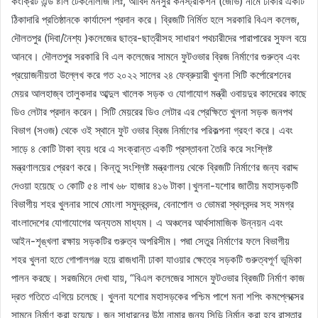
কংক্রিট এন্ড ষ্টীল টেকনোলজি লিঃ, আবিদ মনসুর কনস্ট্রাকশন (জেভি) নামে ঢাকার একটি
ঠিকাদারি প্রতিষ্ঠানকে কার্যাদেশ প্রদান করে। ব্রিজটি নির্মিত হলে সরকারি বিএল কলেজ,
দৌলতপুর (দিবা/নৈশ্য )কলেজের ছাত্র-ছাত্রীসহ সাধারণ পথচারীদের পারাপারের সুফল বয়ে
আনবে। দৌলতপুর সরকারি বি এল কলেজের সামনে ফুটওভার ব্রিজ নির্মাণের গুরুত্ব এবং
প্রয়োজনীয়তা উল্লেখ করে গত ২০২২ সালের ২৪ ফেব্রুয়ারী খুলনা সিটি কর্পোরেশনের
মেয়র আলহাজ্ব তালুকদার আব্দুল খালেক সড়ক ও যোগাযোগ মন্ত্রী ওবায়দুর কাদেরের কাছে
ডিও লেটার প্রদান করেন। সিটি মেয়রের ডিও লেটার এর প্রেক্ষিতে খুলনা সড়ক জনপথ
বিভাগ (সওজ) থেকে ওই স্থানে ফুট ওভার ব্রিজ নির্মাণের পরিকল্পনা গ্রহণ করে। এবং
সাড়ে ৪ কোটি টাকা ব্যয় ধরে এ সংক্রান্ত একটি প্রস্তাবনা তৈরি করে সংশ্লিষ্ট
মন্ত্রণালয়ের প্রেরণ করে। কিন্তু সংশ্লিষ্ট মন্ত্রণালয় থেকে ব্রিজটি নির্মাণের জন্য বরাদ্দ
দেওয়া হয়েছে ৩ কোটি ৫৪ লাখ ৬৮ হাজার ৪১৬ টাকা।খুলনা-যশোর জাতীয় মহাসড়কটি
বিভাগীয় শহর খুলনার সাথে মোংলা সমুদ্রবন্দর, বেনাপোল ও ভোমরা স্থলবন্দর সহ সমগ্র
বাংলাদেশের যোগাযোগের অন্যতম মাধ্যম। এ অঞ্চলের আর্থসামাজিক উন্নয়ন এবং
আইন-শৃঙ্খলা রক্ষায় সড়কটির গুরুত্ব অপরিসীম। পদ্মা সেতুর নির্মাণের ফলে বিভাগীয়
শহর খুলনা হতে গোপালগঞ্জ হয়ে রাজধানী ঢাকা যাওয়ার ক্ষেত্রে সড়কটি গুরুত্বপূর্ণ ভূমিকা
পালন করছে। সরজমিনে দেখা যায়, “বিএল কলেজের সামনে ফুটওভার ব্রিজটি নির্মাণ কাজ
দ্রত গতিতে এগিয়ে চলেছে। খুলনা যশোর মহাসড়কের পশ্চিম পাশে মনা শপিং কমপ্লেক্সের
সামনে নির্মাণ করা হয়েছে। জন সাধারনের উঠা নামার জন্য সিড়ি নির্মান করা হবে রাস্তার