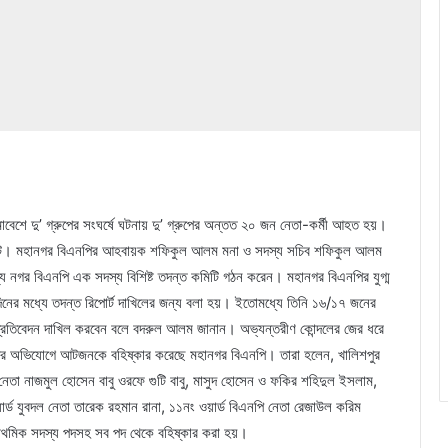
 সমাবেশে দু’ গ্রুপের সংঘর্ষে ঘটনায় দু’ গ্রুপের অন্তত ২০ জন নেতা-কর্মী আহত হয়।
া ঘটে। মহানগর বিএনপির আহবায়ক শফিকুল আলম মনা ও সদস্য সচিব শফিকুল আলম
ন্য নগর বিএনপি এক সদস্য বিশিষ্ট তদন্ত কমিটি গঠন করেন। মহানগর বিএনপির যুগ্ম
র মধ্যে তদন্ত রিপোর্ট দাখিলের জন্য বলা হয়। ইতোমধ্যে তিনি ১৬/১৭ জনের
 প্রতিবেদন দাখিল করবেন বলে বদরুল আলম জানান। অভ্যন্তরীণ কোন্দলের জের ধরে
ঙ্গের অভিযোগে আটজনকে বহিষ্কার করেছে মহানগর বিএনপি। তারা হলেন, খালিশপুর
নেতা নাজমুল হোসেন বাবু ওরফে গুটি বাবু, মাসুদ হোসেন ও ফকির শহিদুল ইসলাম,
্ড যুবদল নেতা তারেক রহমান রানা, ১১নং ওয়ার্ড বিএনপি নেতা রেজাউল করিম
াথমিক সদস্য পদসহ সব পদ থেকে বহিষ্কার করা হয়।