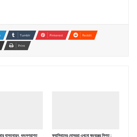
n
Tumblr
Pinterest
Reddit
Print
ার বাস্তবায়ন, ধ্বংসপ্রাপ্ত
ফ্যাসিবাদের দোসররা এখনো ষড়যন্ত্রে লিপ্ত :