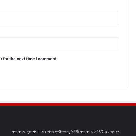
r for the next time I comment.
সম্পাদক ও প্রকাশক : মোঃ আশরাফ-উল-হক, নির্বাহী সম্পাদক এবং সি.ই.ও : এনামুল