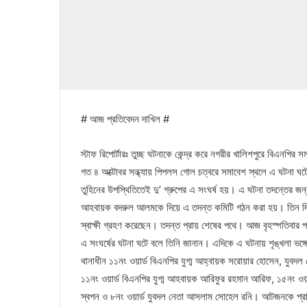
# আজ প্রতিবেদন দাখিল #
স্টাফ রিপোর্টারঃ তুচ্ছ ঘটনাকে কেন্দ্র করে নগরীর খালিশপুরে বিএনপির
গত ৪ অক্টোবর সন্ধ্যায় পিপলস গোল চত্বরে সমাবেশ স্থলে এ ঘটন
তুহিনের উপস্থিতিতেই দু’ গ্রুপের এ সংঘর্ষ হয়। এ ঘটনা তদন্তের জ
আহবায়ক বদরুল আলমকে দিয়ে এ তদন্ত কমিটি গঠন করা হয়। তিন দিনে
স্বাক্ষী গ্রহণ করেছেন। তদন্ত প্রায় শেষের পথে। আজ বৃহস্পতিবার
এ সংঘর্ষের ঘটনা ঘটে বলে তিনি জানান। এদিকে এ ঘটনায় শৃঙ্খলা ভ
থানাধীন ১১নং ওয়ার্ড বিএনপির যুগ্ম আহ্বায়ক সরোয়ার হোসেন, যুবদল 
১১নং ওয়ার্ড বিএনপির যুগ্ম আহবায়ক আরিফুর রহমান আরিফ, ১৫নং ওয়ার
স্বপন ও ৮নং ওয়ার্ড যুবদল নেতা আসলাম সোহেল রনি। আটজনকে প্র