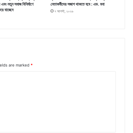
র এবং নতুন সমাজ বিনির্মাণে
নেতাকর্মীদের সজাগ থাকতে হবে : এড. মনা
করে যাচ্ছেন
৭ আগস্ট, ২০২৬
ields are marked
*