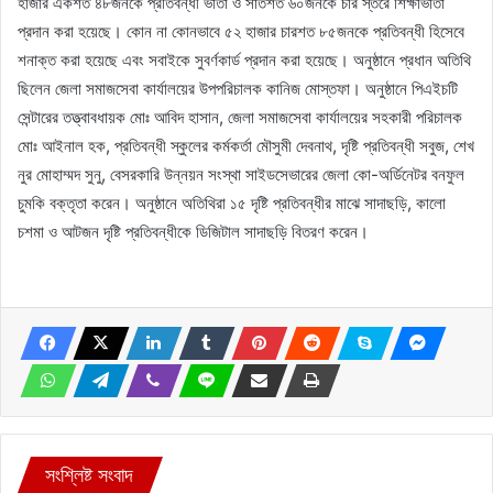
হাজার একশত ৪৮জনকে প্রতিবন্ধী ভাতা ও সাতশত ৬০জনকে চার স্তরে শিক্ষাভাতা
প্রদান করা হয়েছে। কোন না কোনভাবে ৫২ হাজার চারশত ৮৫জনকে প্রতিবন্ধী হিসেবে
শনাক্ত করা হয়েছে এবং সবাইকে সুবর্ণকার্ড প্রদান করা হয়েছে। অনুষ্ঠানে প্রধান অতিথি
ছিলেন জেলা সমাজসেবা কার্যালয়ের উপপরিচালক কানিজ মোস্তফা। অনুষ্ঠানে পিএইচটি
সেন্টারের তত্ত্বাবধায়ক মোঃ আবিদ হাসান, জেলা সমাজসেবা কার্যালয়ের সহকারী পরিচালক
মোঃ আইনাল হক, প্রতিবন্ধী স্কুলের কর্মকর্তা মৌসুমী দেবনাথ, দৃষ্টি প্রতিবন্ধী সবুজ, শেখ
নুর মোহাম্মদ সুনু, বেসরকারি উন্নয়ন সংস্থা সাইডসেভারের জেলা কো-অর্ডিনেটর বনফুল
চুমকি বক্তৃতা করেন। অনুষ্ঠানে অতিথিরা ১৫ দৃষ্টি প্রতিবন্ধীর মাঝে সাদাছড়ি, কালো
চশমা ও আটজন দৃষ্টি প্রতিবন্ধীকে ডিজিটাল সাদাছড়ি বিতরণ করেন।
সংশ্লিষ্ট সংবাদ