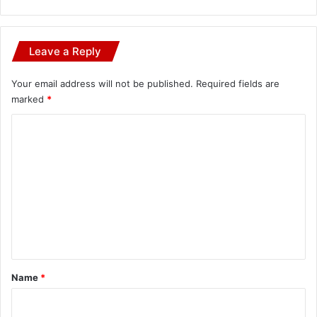
Leave a Reply
Your email address will not be published.
Required fields are
marked
*
C
o
m
m
e
n
t
*
Name
*