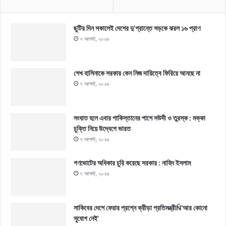
ছুটির দিন সকালেই দেশের দু’প্রান্তে সড়কে ঝরল ১৬ প্রাণ
৭ আগস্ট, ২০২৬
শেখ হাসিনাকে সরকার কেন নিজ দায়িত্বে ফিরিয়ে আনছে না
৭ আগস্ট, ২০২৬
সংঘাত হলে এবার পাকিস্তানের পাশে সউদী ও তুরস্ক : মক্কা
চুক্তি নিয়ে উদ্বেগে ভারত
৭ আগস্ট, ২০২৬
গণভোটের অধিকার চুরি করেছে সরকার : নাহিদ ইসলাম
৭ আগস্ট, ২০২৬
সাকিবের দেশে ফেরার প্রশ্নে ক্রীড়া প্রতিমন্ত্রীÑ‘আর কোনো
সুযোগ নেই’