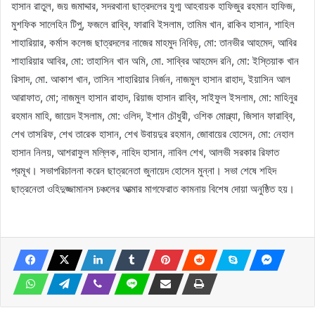
হাসান রাতুল, জয় জমাদ্দার, সদরথানা ছাত্রদলের যুগ্ম আহবায়ক হাফিজুর রহমান হাফিজ,
মুশফিক সালেহিন টিপু, ফজলে রাব্বি, ফারাবি ইসলাম, তামিম খান, রাকিব হাসান, শাহিল
শাহারিয়ার, কর্মাস কলেজ ছাত্রদলের নাজের মাহমুদ নিবিড়, মো: তানভীর আহমেদ, আবির
শাহারিয়ার আবির, মো: তাহাসিন খান অমি, মো. সাব্বির আহমেদ রনি, মো: ইস্তিয়াক খান
রিসাদ, মো. আকাশ খান, তাসিন শাহারিয়ার নির্জন, নাজমুল হাসান রাহাদ, ইয়াসিন আল
আরাফাত, মো; নাজমুল হাসান রাহাদ, রিয়াজ হাসান রাব্বি, সাইফুল ইসলাম, মো: মাহিনুর
রহমান মাহি, জায়েদ ইসলাম, মো: ওলিদ, ইশান চৌধুরী, ওশিক মোল্ল্যা, জিসান ফারাব্বি,
শেখ তাসরিফ, শেখ তারেক হাসান, শেখ উবায়দুর রহমান, জোবায়ের হোসেন, মো: নেহাল
হাসান নিলয়, আশরাফুল মল্লিক, নাহিদ হাসান, নাবিল শেখ, আলভী সরকার রিফাত
প্রমূখ। সভাপরিচালনা করেন ছাত্রনেতা জুনায়েদ হোসেন মুন্না। সভা শেষে শহিদ
ছাত্রনেতা ওহিদুজ্জামানস চঞ্চলের আত্মার মাগফেরাত কামনায় বিশেষ দোয়া অনুষ্ঠিত হয়।