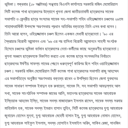
ভূমিকা। শুক্রবার (১৮ অক্টোবর) সন্ধ্যায় বিএনপি কার্যালয়ে সরকারি মজিদ মেমোরিয়াল
সিটি কলেজ শাখা ছাত্রদলের উদ্যোগে খুলনা জেলা জাতীয়তাবাদী ছাত্রদলের সাবেক
সভাপতি ও কেন্দ্রীয় ছাত্র সংসদের সাবেক সহ-সভাপতি শহিদ ওহিদুজ্জামান চঞ্চলের ২৬তম
শাহাদাৎবার্ষিকী উপলক্ষে স্মরণসভায় প্রধান অতিথির বক্তব্যে তিনি এসব কথা বলেন।
তিনি আরো বলেন, ওহিদুজ্জামান চঞ্চল ছিলেন একজন মেধাবী ছাত্রনেতা। ‘৯০ এর
স্বৈরাচার বিরোধী আন্দোলন এবং ‘৯৬ এর পর হাসিনা বিরোধী আন্দোলনে সাহসী সংগঠক
হিসেবে চঞ্চলের ভূমিকা বর্তমান ছাত্রদলের নেতা-কর্মীদের কাছে অনুকরণীয় ছাত্রনেতা।
খুলনা অঞ্চলে ছাত্রদলকে বিকশিত করতে এবং কলেজ ছাত্র সংসদগুলির নির্বাচনে
ছাত্রদলের ঈর্ষণীয় সাফল্য লাভের পেছনে গুরুত্বপূর্ণ কারিগর ছিল শহিদ ওয়াহিদুজ্জামান
চঞ্চল। সরকারি মজিদ মেমোরিয়াল সিটি কলেজ শাখা ছাত্রদলের সভাপতি রাজু আহম্মেদ
এর সভাপতিত্বে অনুষ্ঠিত স্মরণসভায় বক্তব্য রাখেন ও উপস্থিত ছিলেন জেলা যুবদলের
সাবেক সাধারণ সম্পাদক ইবাদুল হক রুবায়েত, সাবেক সি. সহ সভাপতি আবদুল্লাহ আল
সখা, সাবেক সাংগঠনিক সম্পাদক জাবের আলি, মহানগর ছাত্রদলের সাবেক আহবায়ক
ইস্তিয়াক আহমেদ ইস্তি, সাবেক সদস্য মাজাহারুল ইসলাম রাসেল, সাবেক সদস্য সরদার
মাহিমউল হক, সাবেক সদস্য ইমরান হাসান তুহিন, সিটি কলেজ ছাত্রদলের যুগ্ম আহবায়ক
জুনায়েদ হোসেন মুন্না, যুগ্ম আহবায়ক মেহেদী হাসান ইমু, যুগ্ম আহবায়ক নোমান হোসেন,
যুগ্ম আহবায়ক সাইফুল ইসলাম, সদস্য হোসাইন ইসমাইল অরিদ, সাকিব রেজা, সানজিদ