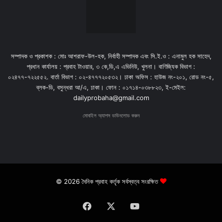
সম্পাদক ও প্রকাশক : মোঃ আশরাফ-উল-হক, নির্বাহী সম্পাদক এবং সি.ই.ও : এনামুল হক সাহেদ,
প্রধান কার্যালয় : প্রবাহ টাওয়ার, ৩ কে,ডি,এ এভিনিউ, খুলনা। বাণিজ্যিক বিভাগ :
০২৪৭৭-৭২২৫৫২. বার্তা বিভাগ : ০২-৪৭৭৭২০৫৩২। ঢাকা অফিস : হাউজ নং-২০১, রোড নং-৫,
ব্লক-ডি, বসুন্ধরা আ/এ, ঢাকা। ফোন : ০১৭১৪-০৩৮৮২৩, ই-মেইল:
dailyprobaha@gmail.com
মোবাইল অ্যাপস ডাউনলোড করুন
© 2026 দৈনিক প্রবাহ কর্তৃক সর্বস্বত্ব সংরক্ষিত
Facebook
X
YouTube