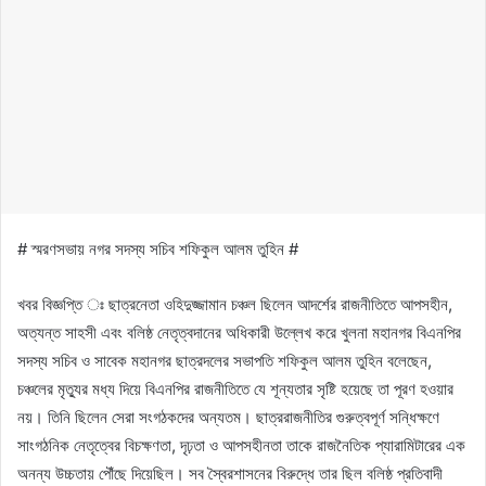
# স্মরণসভায় নগর সদস্য সচিব শফিকুল আলম তুহিন #
খবর বিজ্ঞপ্তি ঃ ছাত্রনেতা ওহিদুজ্জামান চঞ্চল ছিলেন আদর্শের রাজনীতিতে আপসহীন,
অত্যন্ত সাহসী এবং বলিষ্ঠ নেতৃত্বদানের অধিকারী উল্লেখ করে খুলনা মহানগর বিএনপির
সদস্য সচিব ও সাবেক মহানগর ছাত্রদলের সভাপতি শফিকুল আলম তুহিন বলেছেন,
চঞ্চলের মৃত্যুর মধ্য দিয়ে বিএনপির রাজনীতিতে যে শূন্যতার সৃষ্টি হয়েছে তা পূরণ হওয়ার
নয়। তিনি ছিলেন সেরা সংগঠকদের অন্যতম। ছাত্ররাজনীতির গুরুত্বপূর্ণ সন্ধিক্ষণে
সাংগঠনিক নেতৃত্বের বিচক্ষণতা, দৃঢ়তা ও আপসহীনতা তাকে রাজনৈতিক প্যারামিটারের এক
অনন্য উচ্চতায় পৌঁছে দিয়েছিল। সব স্বৈরশাসনের বিরুদ্ধে তার ছিল বলিষ্ঠ প্রতিবাদী