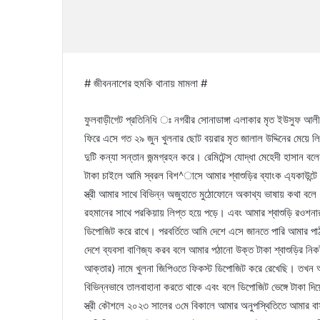
# জীবননাশের হুমকি থানায় মামলা #
ফুলবাড়ীগেট প্রতিনিধি ঃ নগরীর সোনাডাঙ্গা এলাকার মৃত ইউসুফ আলী 
ফিরে এসে গত ২৯ জুন খুলনার ছোট বয়রার মৃত জালাল উদ্দিনের মেয়ে 
দুটি কন্যা সন্তান জন্মগ্রহন করে। রেমিটেন্স যোদ্ধা মেহেদী হাসান 
টাকা চাইলে আমি স্বরল বিশ^াসে আমার শ্বাশুড়ির ব্যাংক এ্যকাউন্ট
স্ত্রী আমার সাথে বিভিন্ন অজুহাতে মুঠোফোনে অকাথ্য ভাষায় কথা ব
রহমানের সাথে পরকিয়ায় লিপ্ত হয়ে পড়ে। এবং আমার শ্বাশুড়ি রওশনার
ডিপোজিট করে রাখে। পরবর্তিতে আমি দেশে এসে জানতে পারি আমার পা
দেশে ব্যবসা বাণিজ্য করব বলে আমার পঠানো উক্ত টাকা শ্বাশুড়ির নি
আক্তার) নামে খুলনা জিপিওতে ফিকস্ট ডিপোজিট করে রেখেছি। তখন আমি
বিভিন্নভাবে তালবাহানা করতে থাকে এবং বলে ডিপোজিট ভেঙ্গে টাকা দি
স্ত্রী কৌশলে ২০২৩ সালের ৩মে বিকালে আমার অনুপস্থিতিতে আমার বা