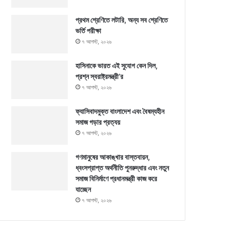
প্রথম শ্রেণিতে লটারি, অন্য সব শ্রেণিতে
ভর্তি পরীক্ষা
৭ আগস্ট, ২০২৬
হাসিনাকে ভারত এই সুযোগ কেন দিল,
প্রশ্ন স্বরাষ্ট্রমন্ত্রী’র
৭ আগস্ট, ২০২৬
ফ্যাসিবাদমুক্ত বাংলাদেশ এবং বৈষম্যহীন
সমাজ গড়ার প্রত্যয়
৭ আগস্ট, ২০২৬
গণমানুষের আকাঙ্খার বাস্তবায়ন,
ধ্বংসপ্রাপ্ত অর্থনীতি পুনরুদ্ধার এবং নতুন
সমাজ বিনির্মাণে প্রধানমন্ত্রী কাজ করে
যাচ্ছেন
৭ আগস্ট, ২০২৬