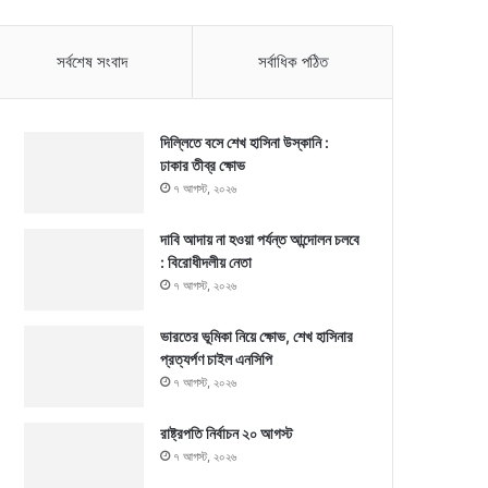
সর্বশেষ সংবাদ
সর্বাধিক পঠিত
দিল্লিতে বসে শেখ হাসিনা উস্কানি :
ঢাকার তীব্র ক্ষোভ
৭ আগস্ট, ২০২৬
দাবি আদায় না হওয়া পর্যন্ত আন্দোলন চলবে
: বিরোধীদলীয় নেতা
৭ আগস্ট, ২০২৬
ভারতের ভূমিকা নিয়ে ক্ষোভ, শেখ হাসিনার
প্রত্যর্পণ চাইল এনসিপি
৭ আগস্ট, ২০২৬
রাষ্ট্রপতি নির্বাচন ২০ আগস্ট
৭ আগস্ট, ২০২৬