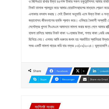
ও জিপিওতে রাখার উক্ত ৪৫লক্ষ টাকার সকল ডকুমেন্টসসহ আমার নাবাল
নিকট তালাক প্রস্তুত করে আমার হোয়াটসআ্যপের মাধ্যমে প্রেরণ কর
এলাকায় বসবাস করছে। সেই ঠিকানা অনুযায়ি এসে উক্ত টাকা ও সন্তা
জড়ানোসহ জীবননাশের হুমকি প্রদান করে। এবিষয়ে বৈকালী অস্থায়ী সে
সেপ্টেম্বর খুলনা সিএমএম আদালতে মামলা করার জন্য গেলে আমার স্ত্রীর
হামলা চালিয়ে আমার নিকট থাকা ৭০হাজার টাকা, গলায় থাকা ১ভরি 
ছিনিয়ে নেয়। এসময় আমি গুরুতর জখম হয় পরবর্তিতে স্থানিয়রা উদ্ধার
সদর একটি মামলা দায়ের করি যার নম্বর ১৩(০৯)২০২৪। ভুক্তভোগি মেহেদ
Share
Facebook
X
LinkedI
Skype
Messenger
Share via Email
সংশ্লিষ্ট সংবাদ