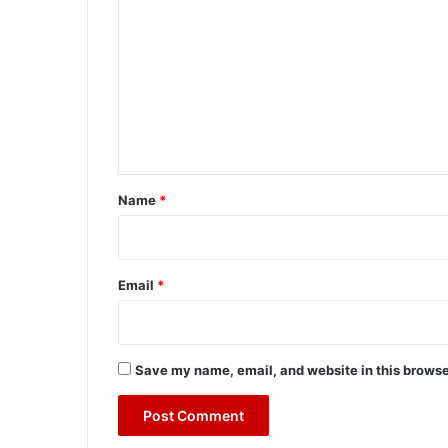
o
m
m
e
n
t
*
Name
*
Email
*
Save my name, email, and website in this browse