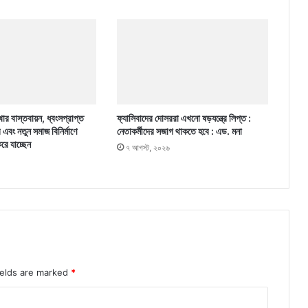
ার বাস্তবায়ন, ধ্বংসপ্রাপ্ত
ফ্যাসিবাদের দোসররা এখনো ষড়যন্ত্রে লিপ্ত :
র এবং নতুন সমাজ বিনির্মাণে
নেতাকর্মীদের সজাগ থাকতে হবে : এড. মনা
করে যাচ্ছেন
৭ আগস্ট, ২০২৬
ields are marked
*