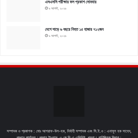
এসএসসি পরীক্ষার ফল প্রকাশ সোমবার
৯ আগস্ট, ২০২৬
দেশে সাড়ে ৬ বছরে নিহত ১৫ হাজার ৭১২জন
৯ আগস্ট, ২০২৬
সম্পাদক ও প্রকাশক : মোঃ আশরাফ-উল-হক, নির্বাহী সম্পাদক এবং সি.ই.ও : এনামুল হক সাহেদ,
প্রধান কার্যালয় : প্রবাহ টাওয়ার, ৩ কে,ডি,এ এভিনিউ, খুলনা। বাণিজ্যিক বিভাগ :