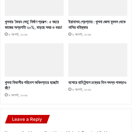
খুলনার ‘ভৈরব সেতু’ নির্মাণ প্রকল্প : ৫ বছরে
ইয়াবাসহ গ্রেপ্তার : খুলনা জেলা যুবদল থেকে
কাজের অগ্রগতি ২০%, বাড়ছে সময় ও খরচ!
নাসির বহিষ্কার
৯ আগস্ট, ২০২৬
৯ আগস্ট, ২০২৬
খুলনা বিভাগীয় পরিবেশ অধিদপ্তরে হচ্ছেটা
যশোরে হানি ট্র্যাপ চক্রের তিন সদস্য পাকড়াও
কী?
৯ আগস্ট, ২০২৬
৯ আগস্ট, ২০২৬
Leave a Reply