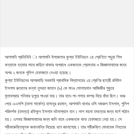
আশাশুনি প্রতিনিধি ঃ আশাশুনি উপজেলার কুল্যা ইউনিয়নে ২য় শ্রেণিতে পড়ুয়া শিশু
কন্যাকে হত্যার সাথে জড়িত থাকার অপরাধে একজনকে গ্রেফতার ও জিজ্ঞাসাবাদের জন্য
অপর ২ জনকে পুলিশ হেফাজতে নেওয়া হয়েছে।
কুল্যা ইউনিয়নের আগরদাড়ি সরকারি প্রাথমিক বিদ্যালয়ের ২য় শ্রেণির ছাত্রী রবিউল
ইসলাম রুবেলের কন্যা নুসরত জাহান (৯) কে মাওঃ সোলায়মান আজিজীর পুকুরে
মৃতাবস্থায় শনিবার দুপুরে পাওয়া যায়। তার হাত-পা-গলায় কাপড় দিয়ে বাঁধা ছিল। খবর
পেয়ে এএসপি (তালা সার্কেল) হাসানুর রহমান, আশাশুনি থানার ওসি নজরুল ইসলাম, পুলিশ
পরিদর্শক (তদন্ত) রফিকুল ইসলাম ঘটনাস্থলে যান। লাশ ময়না তদন্তের জন্য মর্গে পাঠান
হয়। এসময় জিজ্ঞাসাবাদের জন্য জনি নামে একজনকে থানা হেফাজতে নেয়া হয়। সে
স্বীকারুক্তিমূলক জবানবন্ধি দিয়েছে বলে জানাগেছে। তার স্বীরুক্তি মোবাবেক নিহতের