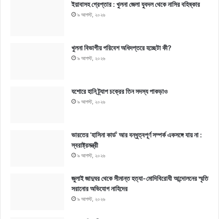
ইয়াবাসহ গ্রেপ্তার : খুলনা জেলা যুবদল থেকে নাসির বহিষ্কার
৯ আগস্ট, ২০২৬
খুলনা বিভাগীয় পরিবেশ অধিদপ্তরে হচ্ছেটা কী?
৯ আগস্ট, ২০২৬
যশোরে হানি ট্র্যাপ চক্রের তিন সদস্য পাকড়াও
৯ আগস্ট, ২০২৬
ভারতের ‘হাসিনা কার্ড’ আর বন্ধুত্বপূর্ণ সম্পর্ক একসঙ্গে যায় না :
স্বরাষ্ট্রমন্ত্রী
৯ আগস্ট, ২০২৬
জুলাই জাদুঘর থেকে সীমান্ত হত্যা-মোদিবিরোধী আন্দোলনের স্মৃতি
সরানোর অভিযোগ নাহিদের
৯ আগস্ট, ২০২৬