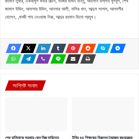
রহমান তুষার, একরামুল কবীর মিল্টন, নাজির উদ্দিন নান্নু, আহসান উল্লাহ বুলবুল, শেখ
জামাল উদ্দিন, আফসার উদ্দিন, আনসার আলী, নাসির খান, আব্দুস সালাম, আলমগীর
হোসেন, ,কাজী শাহ নেওয়াজ নিরু, আব্দুর রহমান ডিনো প্রমুখ।
সংশ্লিষ্ট সংবাদ
শেখ হাসিনাকে সরকার কেন নিজ দায়িত্বে
ইবির ৪৪ শিক্ষকের বিরুদ্ধে নৈরাজ্য ষড়যন্ত্রের