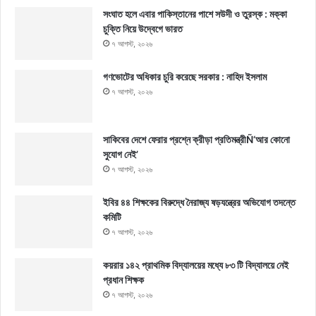
সংঘাত হলে এবার পাকিস্তানের পাশে সউদী ও তুরস্ক : মক্কা
চুক্তি নিয়ে উদ্বেগে ভারত
৭ আগস্ট, ২০২৬
গণভোটের অধিকার চুরি করেছে সরকার : নাহিদ ইসলাম
৭ আগস্ট, ২০২৬
সাকিবের দেশে ফেরার প্রশ্নে ক্রীড়া প্রতিমন্ত্রীÑ‘আর কোনো
সুযোগ নেই’
৭ আগস্ট, ২০২৬
ইবির ৪৪ শিক্ষকের বিরুদ্ধে নৈরাজ্য ষড়যন্ত্রের অভিযোগ তদন্তে
কমিটি
৭ আগস্ট, ২০২৬
কয়রার ১৪২ প্রাথমিক বিদ্যালয়ের মধ্যে ৮৩ টি বিদ্যালয়ে নেই
প্রধান শিক্ষক
৭ আগস্ট, ২০২৬