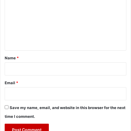
o
m
m
e
n
t
*
Name
*
Email
*
Save my name, email, and website in this browser for the next
time I comment.