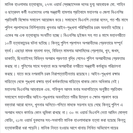
মানিক হাওলাদার হত্যাকান্ড, ২৭নং ওয়ার্ড স্বেচ্ছাসেবক দলের যুগ্ম আহবায়ক মো. শাহিন
ও ছাত্রদল কর্মী নওফেলের ওপর সন্ত্রাসী হামলার প্রতিবাদে মহানগর ও জেলা বিএনপির
প্রতিবাদী বিক্ষোভ সমাবেশ আয়োজন করে। সমাবেশে বিএনপি নেতারা বলেন, গত পাঁচ মাসে
পুলিশ প্রশাসনের নির্লিপ্ততায় খুলনার আইন-শৃঙ্খলা পরিস্থিতির চরম অবনতি ঘটেছে।
একের পর এক হত্যাকান্ড সংঘটিত হচ্ছে। বিএনপির দুইজন সহ গত ৪ মাসে মহানগরীতে
১০টি হত্যাকান্ডের ঘটনা ঘটেছে। কিন্তু পুলিশ প্রশাসন অপরাধীদের গ্রেফতারে সম্পুর্ন
ব্যর্থ। এছাড়া মাদক ব্যবসা বন্ধ, বিভিন্ন মামলার আসামিদের গ্রেপ্তার, খুন, জখম,
ডাকাতি, ছিনতাইসহ বিভিন্ন অপরাধ প্রবণতা বৃদ্ধি পেলেও পুলিশ অপরাধীদের গ্রেফতার
করছে না। পুলিশের সাথে সখ্যতা করে অপরাধীরা নগরীতে সন্ত্রাসী কর্মকান্ড পরিচালনা
করছে। যাতে করে নগরবাসি চরম নিরাপত্তাহীনতায় রয়েছেন। আইন-শৃঙ্খলা রক্ষার
দায়িত্বে থেকে শৃঙ্খলা রক্ষায় ব্যর্থ কর্মকর্তাদের দায়িত্বে থাকার কোন অধিকার নেই।
মহানগর বিএনপির আহবায়ক এড. শফিকুল আলম মনার সভাপতিত্বে অনুষ্ঠিত প্রতিবাদ
সমাবেশে মহানগরীর আইন-শৃঙ্খলার অবনতিতে গভীর উদ্বেগ ও ক্ষোভ প্রকাশ করে
বক্তারা আরো বলেন, খুলনার অলিতে-গলিতে মাদকে সয়লাব হয়ে গেছে কিন্তু পুলিশ এ
অপরাধ দমনে কার্যতঃ কোন ভূমিকা রাখছে না। ৩০ নং ওয়ার্ড বিএনপি নেতা আমিন মোল্লা
বোয়িং, ২১নং ওয়ার্ড যুবদলের সহ-সভাপতি মানিক হাওলাদারকে হত্যা করা হয়েছে কিন্তু
হত্যাকারীরা ধরা পড়েনি। মানিক নিহত হওয়ার আগে থানায় লিখিত অভিযোগ দায়ের