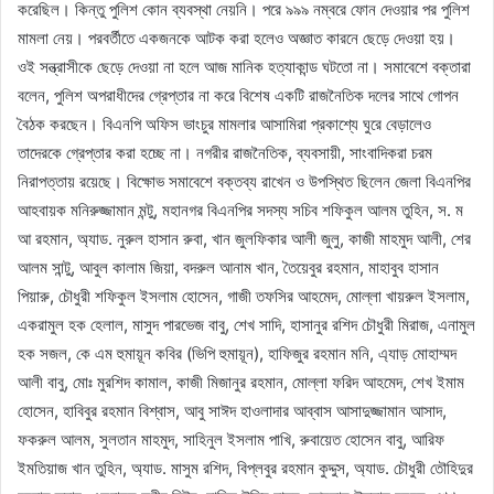
করেছিল। কিন্তু পুলিশ কোন ব্যবস্থা নেয়নি। পরে ৯৯৯ নম্বরে ফোন দেওয়ার পর পুলিশ
মামলা নেয়। পরবর্তীতে একজনকে আটক করা হলেও অজ্ঞাত কারনে ছেড়ে দেওয়া হয়।
ওই সন্ত্রাসীকে ছেড়ে দেওয়া না হলে আজ মানিক হত্যাকান্ড ঘটতো না। সমাবেশে বক্তারা
বলেন, পুলিশ অপরাধীদের গ্রেপ্তার না করে বিশেষ একটি রাজনৈতিক দলের সাথে গোপন
বৈঠক করছেন। বিএনপি অফিস ভাংচুর মামলার আসামিরা প্রকাশ্যে ঘুরে বেড়ালেও
তাদেরকে গ্রেপ্তার করা হচ্ছে না। নগরীর রাজনৈতিক, ব্যবসায়ী, সাংবাদিকরা চরম
নিরাপত্তায় রয়েছে। বিক্ষোভ সমাবেশে বক্তব্য রাখেন ও উপস্থিত ছিলেন জেলা বিএনপির
আহবায়ক মনিরুজ্জামান মন্টু, মহানগর বিএনপির সদস্য সচিব শফিকুল আলম তুহিন, স. ম
আ রহমান, অ্যাড. নুরুল হাসান রুবা, খান জুলফিকার আলী জুলু, কাজী মাহমুদ আলী, শের
আলম সান্টু, আবুল কালাম জিয়া, বদরুল আনাম খান, তৈয়েবুর রহমান, মাহাবুব হাসান
পিয়ারু, চৌধুরী শফিকুল ইসলাম হোসেন, গাজী তফসির আহমেদ, মোল্লা খায়রুল ইসলাম,
একরামুল হক হেলাল, মাসুদ পারভেজ বাবু, শেখ সাদি, হাসানুর রশিদ চৌধুরী মিরাজ, এনামুল
হক সজল, কে এম হুমায়ূন কবির (ভিপি হুমায়ূন), হাফিজুর রহমান মনি, এ্যাড় মোহাম্মদ
আলী বাবু, মোঃ মুরশিদ কামাল, কাজী মিজানুর রহমান, মোল্লা ফরিদ আহমেদ, শেখ ইমাম
হোসেন, হাবিবুর রহমান বিশ্বাস, আবু সাঈদ হাওলাদার আব্বাস আসাদুজ্জামান আসাদ,
ফকরুল আলম, সুলতান মাহমুদ, সাহিনুল ইসলাম পাখি, রুবায়েত হোসেন বাবু, আরিফ
ইমতিয়াজ খান তুহিন, অ্যাড. মাসুম রশিদ, বিপ্লবুর রহমান কুদ্দুস, অ্যাড. চৌধুরী তৌহিদুর