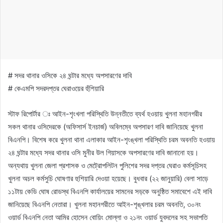
# সদর থানার ওসিকে ২৪ ঘন্টার মধ্যে অপসারণের দাবি
# কেএমপি সদরদপ্তর ঘেরাওয়ের হুঁশিয়ারি
স্টাফ রিপোর্টার ঃ আইন-শৃংখলা পরিস্থিতি উন্নতীতে ব্যর্থ হওয়ায় খুলনা মহানগরীর
সকল থানার ওসিদেরকে (অফিসার্স ইনচার্জ) অবিলম্বে অপসারণ দাবি জানিয়েছে খুলনা
বিএনপি। বিশেষ করে খুলনা থানা এলাকার আইন-শৃংঙ্খলা পরিস্থিতি চরম অবনতি হওয়ায়
২৪ ঘন্টার মধ্যে সদর থানার ওসি মুনীর উল গিয়াসকে অপসারণের দাবি জানানো হয়।
অন্যথায় খুলনা জেলা প্রশাসক ও মেট্রোপলিটন পুলিশের সদর দপ্তর ঘেরাও কর্মসূচিসহ
খুলনা অচল কর্মসুচি ঘোষণার হুশিয়ারি দেওয়া হয়েছে। বুধবার (২২ জানুয়ারি) বেলা সাড়ে
১১টায় কেডি ঘোষ রোডস্থ বিএনপি কার্যালয়ের সামনের সড়কে অনুষ্ঠিত সমাবেশে এই দাবি
জানিয়েছে বিএনপি নেতারা। খুলনা মহানগরীতে আইন-শৃঙ্খলার চরম অবনতি, ৩০নং
ওয়ার্ড বিএনপি নেতা আমির হোসেন বোয়িং মোল্লা ও ২১নং ওয়ার্ড যুবদলের সহ সভাপতি