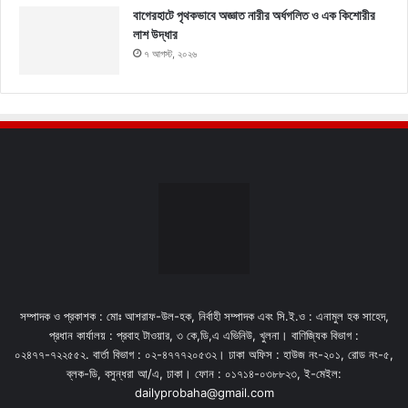
বাগেরহাটে পৃথকভাবে অজ্ঞাত নারীর অর্ধগলিত ও এক কিশোরীর
লাশ উদ্ধার
৭ আগস্ট, ২০২৬
সম্পাদক ও প্রকাশক : মোঃ আশরাফ-উল-হক, নির্বাহী সম্পাদক এবং সি.ই.ও : এনামুল হক সাহেদ,
প্রধান কার্যালয় : প্রবাহ টাওয়ার, ৩ কে,ডি,এ এভিনিউ, খুলনা। বাণিজ্যিক বিভাগ :
০২৪৭৭-৭২২৫৫২. বার্তা বিভাগ : ০২-৪৭৭৭২০৫৩২। ঢাকা অফিস : হাউজ নং-২০১, রোড নং-৫,
ব্লক-ডি, বসুন্ধরা আ/এ, ঢাকা। ফোন : ০১৭১৪-০৩৮৮২৩, ই-মেইল:
dailyprobaha@gmail.com