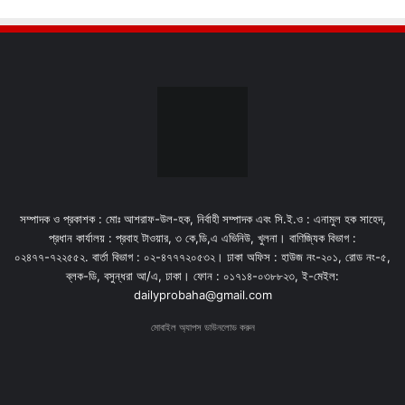
সম্পাদক ও প্রকাশক : মোঃ আশরাফ-উল-হক, নির্বাহী সম্পাদক এবং সি.ই.ও : এনামুল হক সাহেদ,
প্রধান কার্যালয় : প্রবাহ টাওয়ার, ৩ কে,ডি,এ এভিনিউ, খুলনা। বাণিজ্যিক বিভাগ :
০২৪৭৭-৭২২৫৫২. বার্তা বিভাগ : ০২-৪৭৭৭২০৫৩২। ঢাকা অফিস : হাউজ নং-২০১, রোড নং-৫,
ব্লক-ডি, বসুন্ধরা আ/এ, ঢাকা। ফোন : ০১৭১৪-০৩৮৮২৩, ই-মেইল:
dailyprobaha@gmail.com
মোবাইল অ্যাপস ডাউনলোড করুন