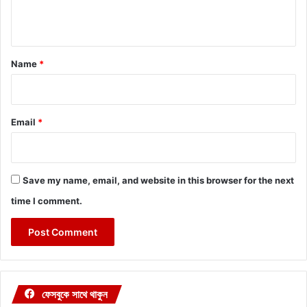
n
t
*
Name
*
Email
*
Save my name, email, and website in this browser for the next
time I comment.
ফেসবুকে সাথে থাকুন