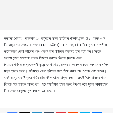
ডুমুরিয়া (খুলনা) প্রতিনিধি ঃ ডুমুরিয়ায় সড়ক দুর্ঘঠনায় প্রভাষ মন্ডল (৪১) নামের এক
দিন মজুর মারা গেছেন। মঙ্গলবার (২৮ অক্টোবর) সকাল সাড়ে ৮টার দিকে খুলনা-সাতক্ষীরা
মহাসড়কের কৈয়া ব্রীজের পাশে একটি মটর বাইকের ধাক্কায় তার মৃত্যু হয়। নিহত
প্রভাষ মন্ডল উপজেলা সদরের মির্জাপুর গ্রামের জিতেন মন্ডলের ছেলে।
নিহতের পরিবার ও প্রতক্ষদর্শী সুত্রে জানা গেছে, মঙ্গলবার সকালে কাজের সন্ধানে যান দিন
মজুর প্রভাষ মন্ডল। পথিমধ্যে কৈয়া ব্রীজের পাশে গিয়ে রাস্তা পার গওয়ার চেষ্টা করেন।
এরই মধ্যে একটি দ্রুত গতির মটর বাইক তাকে ধাক্কা দেয়। এতেই তিনি রাস্তার পাশে
ছিটকে পড়ে গুরুতর আহত হন। পরে স্থানীয়রা তাকে দ্রুত উদ্ধার করে খুমেক হাসপাতালে
নিয়ে গেলে ডাক্তার মৃত বলে ঘোষনা করেন।