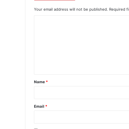
Your email address will not be published.
Required f
C
o
m
m
e
n
t
*
Name
*
Email
*