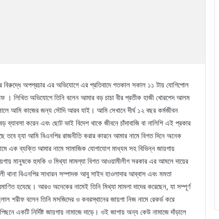
এর বিরুদ্ধে অপপ্রচার এর অভিযোগে এর প্রতিবাদে গতকাল সকাল ১১ টায় যোগিপোল
শরিফ । লিখিত অভিযোগে তিনি বলেন আমার বড় চাচা বীর প্রতীক হাজী খোরশেদ আলম
 সালে আমি কাজের জন্য সৌদি আরব যাই। আমি সেখানে দীর্ঘ ১২ বছর কর্মজীবন
ড় ব্যাবসা করেন এবং ছোট ভাই বিদেশ থাকে জীবনে চাঁদাবাজি বা নালিশি এই প্রকার
েছে তবে হ্যা আমি বিএনপির রাজনীতি করার কারনে আমার নামে বিগত দিনে অনেক
 নামে এক ব্যক্তি আমার নামে সামাজিক যোগাযোগ মাধ্যম সহ বিভিন্ন জায়গায়
জায়গায় মানুষকে হুমকি ও মিথ্যা মামল্যা বিগত আওয়ামীলীগ সরকার এর আমলে দায়ের
লী থানা বিএনপির সাধারন সম্পাদক আবু সাইদ হাওলাদার আব্বাস এবং মমতা
্রমাণিত হযেছে। আরও অনেকের নামেই তিনি মিথ্যা মামলা দাদের করেছেন, যা সম্পূর্ণ
হেলাল শরীফ বলেন তিনি মসজিদের ও কবরস্থানের জায়গা নিজ নামে রেকর্ড করে
িছনে একটি নির্দিষ্ট জায়গায় নামাজে দাড়ে। ওই জাগায় অন্য কেউ নামাজে দাঁড়ালে