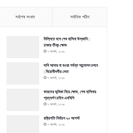
সর্বশেষ সংবাদ
সর্বাধিক পঠিত
দিল্লিতে বসে শেখ হাসিনা উস্কানি :
ঢাকার তীব্র ক্ষোভ
৭ আগস্ট, ২০২৬
দাবি আদায় না হওয়া পর্যন্ত আন্দোলন চলবে
: বিরোধীদলীয় নেতা
৭ আগস্ট, ২০২৬
ভারতের ভূমিকা নিয়ে ক্ষোভ, শেখ হাসিনার
প্রত্যর্পণ চাইল এনসিপি
৭ আগস্ট, ২০২৬
রাষ্ট্রপতি নির্বাচন ২০ আগস্ট
৭ আগস্ট, ২০২৬