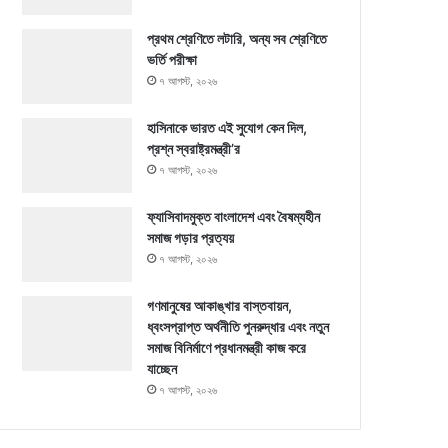
প্রথম শ্রেণিতে লটারি, অন্য সব শ্রেণিতে
ভর্তি পরীক্ষা
৭ আগস্ট, ২০২৬
হাসিনাকে ভারত এই সুযোগ কেন দিল,
প্রশ্ন স্বরাষ্ট্রমন্ত্রী’র
৭ আগস্ট, ২০২৬
ফ্যাসিবাদমুক্ত বাংলাদেশ এবং বৈষম্যহীন
সমাজ গড়ার প্রত্যয়
৭ আগস্ট, ২০২৬
গণমানুষের আকাঙ্খার বাস্তবায়ন,
ধ্বংসপ্রাপ্ত অর্থনীতি পুনরুদ্ধার এবং নতুন
সমাজ বিনির্মাণে প্রধানমন্ত্রী কাজ করে
যাচ্ছেন
৭ আগস্ট, ২০২৬