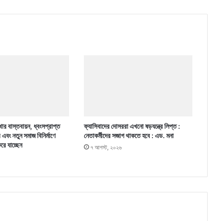
ার বাস্তবায়ন, ধ্বংসপ্রাপ্ত
ফ্যাসিবাদের দোসররা এখনো ষড়যন্ত্রে লিপ্ত :
র এবং নতুন সমাজ বিনির্মাণে
নেতাকর্মীদের সজাগ থাকতে হবে : এড. মনা
করে যাচ্ছেন
৭ আগস্ট, ২০২৬