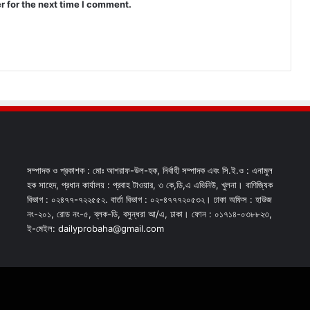
r for the next time I comment.
সম্পাদক ও প্রকাশক : মোঃ আশরাফ-উল-হক, নির্বাহী সম্পাদক এবং সি.ই.ও : এনামুল
হক সাহেদ, প্রধান কার্যালয় : প্রবাহ টাওয়ার, ৩ কে,ডি,এ এভিনিউ, খুলনা। বাণিজ্যিক
বিভাগ : ০২৪৭৭-৭২২৫৫২. বার্তা বিভাগ : ০২-৪৭৭৭২০৫৩২। ঢাকা অফিস : হাউজ
নং-২০১, রোড নং-৫, ব্লক-ডি, বসুন্ধরা আ/এ, ঢাকা। ফোন : ০১৭১৪-০৩৮৮২৩,
ই-মেইল: dailyprobaha@gmail.com