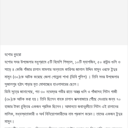
যশোর ব্যুরো
যশোর সদর উপজেলার মধুগ্রামে ৫টি বিদেশি পিস্তল, ১০টি ম্যাগজিন, ৫০ রাউন্ড গুলি ও
সাড়ে ৪ কেজি গাঁজার চালান মামলার অন্যতম কারিগর জালাল উদ্দিন মামুন ওরফে ইন্দুর
মামুন (৩০)কে আটক করেছে জেলা গোয়েন্দা শাখা (ডিবি পুলিশ) । তিনি সদর উপজেলার
সুজালপুর হঠাৎ পাড়ার মৃত মোদাচ্ছের হাওলাদারের ছেলে।
ডিবি সূত্রে জানাগেছে, গত ৩০ নভেম্বর গভীর রাতে অস্ত্র গুলি ও গাঁজাসহ লিটন গাজী
(৩৮)কে আটক করা হয়। তিনি ছিলেন বাহক চালান কক্সবাজারে পৌঁছে দেওয়ার জন্য ৭০
হাজার টাকা চুক্তির একজন শ্রমিক ছিলেন। আদালতে জবানবন্দীতে লিটন এই চালানের
মালিক, মধ্যস্থতাকারী ও অর্থ বিনিয়োগকারীদের নাম প্রকাশ করেন। তাদের একজন ইন্দুর
মামুন।