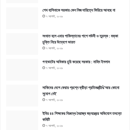
শেখ হাসিনাকে সরকার কেন নিজ দায়িত্বে ফিরিয়ে আনছে না
৭ আগস্ট, ২০২৬
সংঘাত হলে এবার পাকিস্তানের পাশে সউদী ও তুরস্ক : মক্কা
চুক্তি নিয়ে উদ্বেগে ভারত
৭ আগস্ট, ২০২৬
গণভোটের অধিকার চুরি করেছে সরকার : নাহিদ ইসলাম
৭ আগস্ট, ২০২৬
সাকিবের দেশে ফেরার প্রশ্নে ক্রীড়া প্রতিমন্ত্রীÑ‘আর কোনো
সুযোগ নেই’
৭ আগস্ট, ২০২৬
ইবির ৪৪ শিক্ষকের বিরুদ্ধে নৈরাজ্য ষড়যন্ত্রের অভিযোগ তদন্তে
কমিটি
৭ আগস্ট, ২০২৬