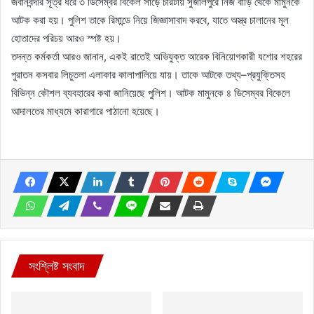
জবানবন্দীর সূত্র ধরে ৩ ডিসেম্বর বিকেল সাড়ে চারটায় সুজালপুরে নিজ বাড়ি থেকে মামুনকে
আটক করা হয়। পুলিশ তাকে রিমান্ডে নিয়ে জিজ্ঞাসাবাদ করবে, যাতে অস্ত্র চালানের মূল
হোতাদের পরিচয় আরও স্পষ্ট হয়।
তদন্ত কর্মকর্তা আরও জানান, একই রাতেই অভিযুক্ত আরেক বিনিয়োগকারী যশোর শহরের
পুরাতন কসবার লিচুতলা এলাকার কালাপালিয়ে যায়। তাকে আটকে তথ্য–প্রযুক্তিসহ
বিভিন্ন কৌশল ব্যবহারের কথা জানিয়েছে পুলিশ। আটক মামুনকে ৪ ডিসেম্বর বিকেলে
আদালতের মাধ্যমে কারাগারে পাঠানো হয়েছে।
সংশ্লিষ্ট সংবাদ