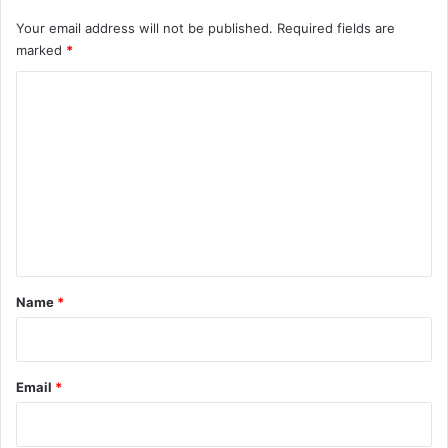
Your email address will not be published.
Required fields are
marked
*
C
o
m
m
e
n
t
*
Name
*
Email
*