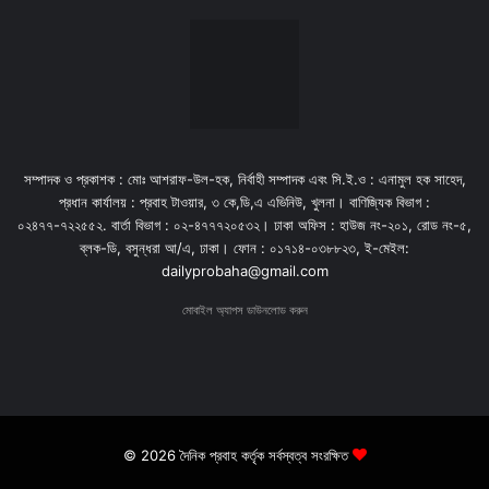
সম্পাদক ও প্রকাশক : মোঃ আশরাফ-উল-হক, নির্বাহী সম্পাদক এবং সি.ই.ও : এনামুল হক সাহেদ,
প্রধান কার্যালয় : প্রবাহ টাওয়ার, ৩ কে,ডি,এ এভিনিউ, খুলনা। বাণিজ্যিক বিভাগ :
০২৪৭৭-৭২২৫৫২. বার্তা বিভাগ : ০২-৪৭৭৭২০৫৩২। ঢাকা অফিস : হাউজ নং-২০১, রোড নং-৫,
ব্লক-ডি, বসুন্ধরা আ/এ, ঢাকা। ফোন : ০১৭১৪-০৩৮৮২৩, ই-মেইল:
dailyprobaha@gmail.com
মোবাইল অ্যাপস ডাউনলোড করুন
© 2026 দৈনিক প্রবাহ কর্তৃক সর্বস্বত্ব সংরক্ষিত