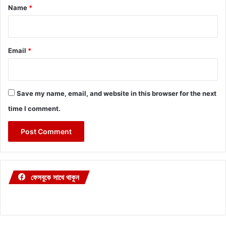
*
Name
*
Email
*
Save my name, email, and website in this browser for the next
time I comment.
ফেসবুকে সাথে থাকুন