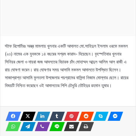
স্টাফ রিপোর্টারঃ অস্ত্র মামলায় খুলনার একটি আদালত মো.সাহিদুল ইসলাম ওরফে মকমল
(২৩) নামের এক যুবককে ১৪ বছরের সশ্রম কারাদ- দিয়েছেন। বৃহস্পতিবার খুলনার
সিনিয়র জেলা ও দায়রা জজ আদলতের বিচারক চাঁদ মোহাম্মদ আব্দুল আলিম আল রাজী এ
রায় ঘোষণা করেন। রায় ঘোষণার সময় আসামি মকমল আদালতে উপস্থিত ছিলেন।
সাজাপ্রাপ্ত আসামি ফুলতলা উপজেলার পয়গ্রামের বাসিন্দা নিজাম মোল্লার ছেলে। রায়ের
বিষয়টি নিশ্চিত করেছেন ওই আদালতের পিপি চৌধুরি তৌহিদুর রহমান তুষার।