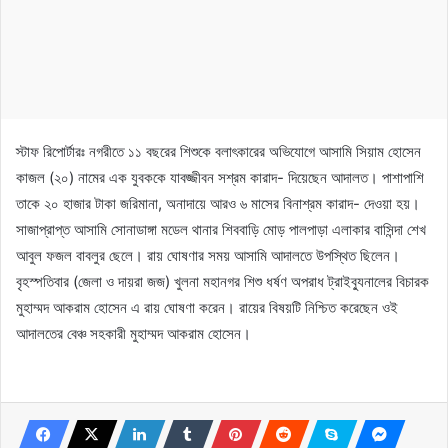
স্টাফ রিপোর্টারঃ নগরীতে ১১ বছরের শিশুকে বলাৎকারের অভিযোগে আসামি সিয়াম হোসেন
কাজল (২০) নামের এক যুবককে যাবজ্জীবন সশ্রম কারাদ- দিয়েছেন আদালত। পাশাপাশি
তাকে ২০ হাজার টাকা জরিমানা, অনাদায়ে আরও ৬ মাসের বিনাশ্রম কারাদ- দেওয়া হয়।
সাজাপ্রাপ্ত আসামি সোনাডাঙ্গা মডেল থানার শিববাড়ি মোড় পালপাড়া এলাকার বাসিন্দা শেখ
আবুল ফজল বাবলুর ছেলে। রায় ঘোষণার সময় আসামি আদালতে উপস্থিত ছিলেন।
বৃহস্পতিবার (জেলা ও দায়রা জজ) খুলনা মহানগর শিশু ধর্ষণ অপরাধ ট্রাইব্যুনালের বিচারক
মুহাম্মদ আকরাম হোসেন এ রায় ঘোষণা করেন। রায়ের বিষয়টি নিশ্চিত করেছেন ওই
আদালতের বেঞ্চ সহকারী মুহাম্মদ আকরাম হোসেন।