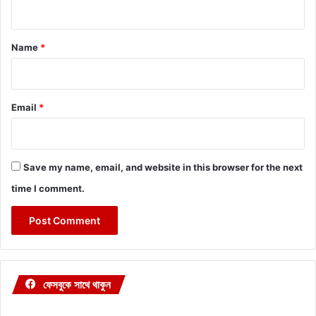
n
t
*
Name
*
Email
*
Save my name, email, and website in this browser for the next
time I comment.
ফেসবুকে সাথে থাকুন