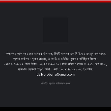
সম্পাদক ও প্রকাশক : মোঃ আশরাফ-উল-হক, নির্বাহী সম্পাদক এবং সি.ই.ও : এনামুল হক সাহেদ,
প্রধান কার্যালয় : প্রবাহ টাওয়ার, ৩ কে,ডি,এ এভিনিউ, খুলনা। বাণিজ্যিক বিভাগ :
০২৪৭৭-৭২২৫৫২. বার্তা বিভাগ : ০২-৪৭৭৭২০৫৩২। ঢাকা অফিস : হাউজ নং-২০১, রোড নং-৫,
ব্লক-ডি, বসুন্ধরা আ/এ, ঢাকা। ফোন : ০১৭১৪-০৩৮৮২৩, ই-মেইল:
dailyprobaha@gmail.com
মোবাইল অ্যাপস ডাউনলোড করুন