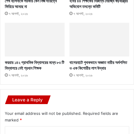
শেখ হাসিনাকে সরকার কেন নিজ দায়িত্বে
ইবির ৪৪ শিক্ষকের বিরুদ্ধে নৈরাজ্য ষড়যন্ত্রের
ফিরিয়ে আনছে না
অভিযোগ তদন্তে কমিটি
৭ আগস্ট, ২০২৬
৭ আগস্ট, ২০২৬
কয়রার ১৪২ প্রাথমিক বিদ্যালয়ের মধ্যে ৮৩ টি
বাগেরহাটে পৃথকভাবে অজ্ঞাত নারীর অর্ধগলিত
বিদ্যালয়ে নেই প্রধান শিক্ষক
ও এক কিশোরীর লাশ উদ্ধার
৭ আগস্ট, ২০২৬
৭ আগস্ট, ২০২৬
Leave a Reply
Your email address will not be published.
Required fields are
marked
*
C