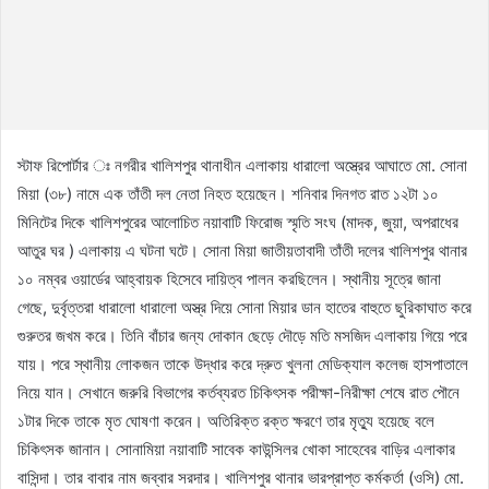
স্টাফ রিপোর্টার ঃ নগরীর খালিশপুর থানাধীন এলাকায় ধারালো অস্ত্রের আঘাতে মো. সোনা
মিয়া (৩৮) নামে এক তাঁতী দল নেতা নিহত হয়েছেন। শনিবার দিনগত রাত ১২টা ১০
মিনিটের দিকে খালিশপুরের আলোচিত নয়াবাটি ফিরোজ স্মৃতি সংঘ (মাদক, জুয়া, অপরাধের
আতুর ঘর ) এলাকায় এ ঘটনা ঘটে। সোনা মিয়া জাতীয়তাবাদী তাঁতী দলের খালিশপুর থানার
১০ নম্বর ওয়ার্ডের আহ্বায়ক হিসেবে দায়িত্ব পালন করছিলেন। স্থানীয় সূত্রে জানা
গেছে, দুর্বৃত্তরা ধারালো ধারালো অস্ত্র দিয়ে সোনা মিয়ার ডান হাতের বাহুতে ছুরিকাঘাত করে
গুরুতর জখম করে। তিনি বাঁচার জন্য দোকান ছেড়ে দৌড়ে মতি মসজিদ এলাকায় গিয়ে পরে
যায়। পরে স্থানীয় লোকজন তাকে উদ্ধার করে দ্রুত খুলনা মেডিক্যাল কলেজ হাসপাতালে
নিয়ে যান। সেখানে জরুরি বিভাগের কর্তব্যরত চিকিৎসক পরীক্ষা-নিরীক্ষা শেষে রাত পৌনে
১টার দিকে তাকে মৃত ঘোষণা করেন। অতিরিক্ত রক্ত ক্ষরণে তার মৃত্যু হয়েছে বলে
চিকিৎসক জানান। সোনামিয়া নয়াবাটি সাবেক কাউন্সিলর খোকা সাহেবের বাড়ির এলাকার
বাসিন্দা। তার বাবার নাম জব্বার সরদার। খালিশপুর থানার ভারপ্রাপ্ত কর্মকর্তা (ওসি) মো.