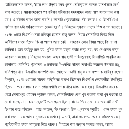
তৌহিদুজ্জামান বলেন, ‘রাতে লাশ উদ্ধার করে খুলনা মেডিক্যাল কলেজ হাসপাতাল মর্গে
রাখা হয়েছে। ময়নাতদন্তের পর রবিবার পরিবারের সদস্যদের কাছে লাশ হস্তান্তর করা
হয়। এ ঘটনার কারণ জানা যায়নি। আসামি গ্রেফতারের চেষ্টা চলছে। এ রিপোর্ট রেখা
পর্যন্ত রাত ৯টা পর্যন্ত মামলা রেকর্ড হয়নি। ’নিহতের মুসকান নামের শিশু কণ্যা রয়েছে।
১০নং ওয়ার্ড বিএনপি নেতা মফিজুর রহমান মাজু বলেন, নিহত সোনামিয়া বিগত দিনে
আ’লীগের সাথে ছিলেন কি না আমার জানা নেই। মাদকের কোন বিষয় আছে কি না তা
জানিনা। তবে যতটুকু মনে হয়, খুনিরা তাকে হত্যা করার জন্য নয়, ভয় দেখানোর জন্য
আক্রমণ করেছে। নিহতের জানাজা আছর বাদ হাজী শরিয়তুল্লাহ বিদ্যাপিঠে অনুষ্ঠিত হয়।
জানাজায় কেসিসির প্রশাসক ও মহানগর বিএনপির সাবেক সভাপতি নজরুল ইসলাম মঞ্জু,
খালিশপুর থানা বিএনপির সভাপতি এড. মোহাম্মদ আলী বাবু ও সাঃ সম্পাদক হাবিবুর রহমান
বিশ্বাস, ১০নং ওয়ার্ডের সাবেক কাউন্সিলর ফারুখ হিল্টনসহ বিএনপির নেতাকর্মীরা উপস্থিত
ছিলেন। পরে মরহুমের লাশ গোয়ালখালি গোরস্থানে দাফন করা হয়। বিএনপির আরেক
নেতা মোবাশ্বের হোসেন শ্যামল বলেন, সোনামিয়াকে কেন খুন করলো কারা খুন করলো তা
বোঝা যাচ্ছে না। কারণ ছেলেটি ভাল ছেলে ছিল। বাসায় গিয়ে দেখা যায় তার স্ত্রী সাথী
চিৎকার করে কাঁদছেন। আর বলছেন, কি অপরাধ: ছিল ্আমার স্বামীর। কেন তাকে খুন
করা হলো। কে আমার মুসকানকে দেখবে। এমনই নানা আবেগঘন ভাষায় কাঁদতে থাকে।
প্রতিবেশীরা তাকে শান্তনা দিতে থাকে। নিহতের বাবা জব্বার সরদার বলেন, আমার