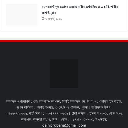
বাগেরহাটে পৃথকভাবে অজ্ঞাত নারীর অর্ধগলিত ও এক কিশোরীর
লাশ উদ্ধার
৭ আগস্ট, ২০২৬
সম্পাদক ও প্রকাশক : মোঃ আশরাফ-উল-হক, নির্বাহী সম্পাদক এবং সি.ই.ও : এনামুল হক সাহেদ,
প্রধান কার্যালয় : প্রবাহ টাওয়ার, ৩ কে,ডি,এ এভিনিউ, খুলনা। বাণিজ্যিক বিভাগ :
০২৪৭৭-৭২২৫৫২. বার্তা বিভাগ : ০২-৪৭৭৭২০৫৩২। ঢাকা অফিস : হাউজ নং-২০১, রোড নং-৫,
ব্লক-ডি, বসুন্ধরা আ/এ, ঢাকা। ফোন : ০১৭১৪-০৩৮৮২৩, ই-মেইল:
dailyprobaha@gmail.com