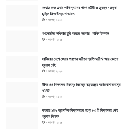
সংঘাত হলে এবার পাকিস্তানের পাশে সউদী ও তুরস্ক : মক্কা
চুক্তি নিয়ে উদ্বেগে ভারত
৭ আগস্ট, ২০২৬
গণভোটের অধিকার চুরি করেছে সরকার : নাহিদ ইসলাম
৭ আগস্ট, ২০২৬
সাকিবের দেশে ফেরার প্রশ্নে ক্রীড়া প্রতিমন্ত্রীÑ‘আর কোনো
সুযোগ নেই’
৭ আগস্ট, ২০২৬
ইবির ৪৪ শিক্ষকের বিরুদ্ধে নৈরাজ্য ষড়যন্ত্রের অভিযোগ তদন্তে
কমিটি
৭ আগস্ট, ২০২৬
কয়রার ১৪২ প্রাথমিক বিদ্যালয়ের মধ্যে ৮৩ টি বিদ্যালয়ে নেই
প্রধান শিক্ষক
৭ আগস্ট, ২০২৬