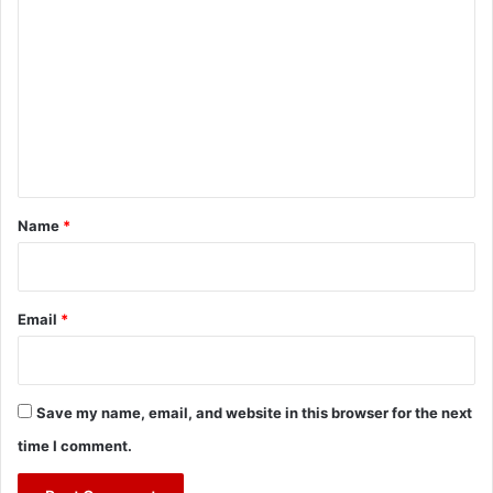
o
m
m
e
n
t
*
Name
*
Email
*
Save my name, email, and website in this browser for the next
time I comment.