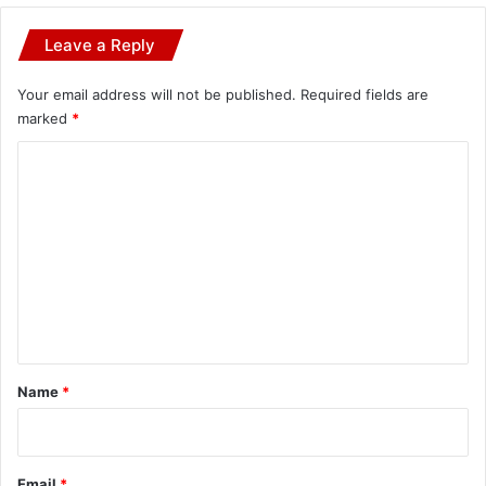
Leave a Reply
Your email address will not be published.
Required fields are
marked
*
C
o
m
m
e
n
t
*
Name
*
Email
*