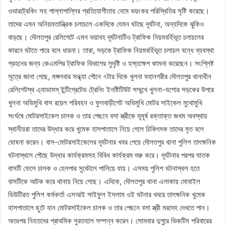
ওভারট্রেকিং সহ পাল্লাপাল্লির প্রতিযোগীতায় নেমে ভয়ংকর পরিস্থিতির সৃষ্টি করেছে।
তাদের এমন অনিয়মতান্ত্রিক চলাচলে একদিকে যেমন ঘটছে দূর্ঘটনা, অন্যদিকে ঝুকিও
বাড়ছে। দৌলতপুর রেলিগেটে এমন ভয়াবহ দূর্ঘটনাটিও ট্রাফিক নিয়মবর্হিভূত চলাচলের
কারনে ঘটতে পারে বলে ধারনা। তারা, সড়কে ট্রাফিক নিয়মবর্হিভূত চলাচল বন্ধে ব্যবস্থা
গ্রহনের জন্য কেএমপির ট্রাফিক বিভাগের সুদৃষ্টি ও হস্তক্ষেপ কামনা করেছেন। সংশ্লিষ্ট
সূত্রে জানা গেছে, মঙ্গলবার সন্ধ্যা পৌনে ৭টার দিকে খুলনা মহানগরীর দৌলতপুর থানাধীন
রেলিগেটস্থ এ্যাডামস্ ইন্টিগ্রেটেড ট্রেনিং ইনষ্টিটিউট সম্মুখে খুলনা-যশোর সড়কের উপরে
খুলনা অভিমুখি বাস রয়েল পরিবহন ও ফুলবাড়ীগেট অভিমুখি মোটর সাইকেল মুখোমুখি
সংর্ঘষে মোটরসাইকেল চালক ও তার পেছনে বসা স্ত্রীকে মূমূর্ষ রক্তাক্ত জখম অবস্থায়
স্থানীয়রা তাদের উদ্ধার করে খুমেক হাসপাতালে নিয়ে গেলে চিকিৎসক তাদের মৃত বলে
ঘোষনা করেন। বাস-মোটরসাইকেলের দূর্ঘটনার খবর পেয়ে দৌলতপুর থানা পুলিশ তাৎক্ষনিক
ঘটনাস্থলে পৌছে উদ্ধার কার্যক্রমসহ বিবিধ কার্যক্রম শুরু করে। দূর্ঘটনার পরপর ঘাতক
বাসটি ফেলে চালক ও হেলপার সুকৌলে পালিয়ে যায়। এসময় পুলিশ ঘটনাস্থল হতে
বাসটিকে আটক করে থানায় নিয়ে গেছে। এদিকে, দৌলতপুর থানা এলাকায় মোবাইল
ডিউটিরত পুলিশ কর্মকর্তা এসআই সাইফুল ইসলাম ওই ঘটনার খবরে তাৎক্ষনিক খুমেক
হাসপাতালে ছুটে যান মোটরসাইকেল চালক ও তার পেছনে বসা স্ত্রী মরদেহ দেখতে পান।
অতঃপর নিহতদের প্রাথমিক সুরতহাল সম্পন্ন করেন। সোমবার দুপুরে ভিকটিম পরিবারের