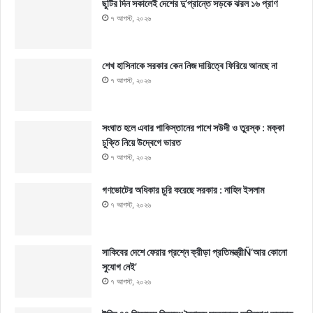
ছুটির দিন সকালেই দেশের দু’প্রান্তে সড়কে ঝরল ১৬ প্রাণ
৭ আগস্ট, ২০২৬
শেখ হাসিনাকে সরকার কেন নিজ দায়িত্বে ফিরিয়ে আনছে না
৭ আগস্ট, ২০২৬
সংঘাত হলে এবার পাকিস্তানের পাশে সউদী ও তুরস্ক : মক্কা
চুক্তি নিয়ে উদ্বেগে ভারত
৭ আগস্ট, ২০২৬
গণভোটের অধিকার চুরি করেছে সরকার : নাহিদ ইসলাম
৭ আগস্ট, ২০২৬
সাকিবের দেশে ফেরার প্রশ্নে ক্রীড়া প্রতিমন্ত্রীÑ‘আর কোনো
সুযোগ নেই’
৭ আগস্ট, ২০২৬