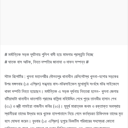
# মর্মান্তিক সড়ক দূর্ঘটনায় পুলিশ বাদী হয়ে মামলার প্রস্তুতি নিচ্ছে
# ঘাতক বাস আটক, নিহত দম্পতির জানাযা ও দাফন সম্পন্ন #
স্টাফ রিপোর্টার : খুলনা মহানগরীর দৌলতপুর থানাধীন রেলিগেটস্থ খুলনা-যশোর সড়কের
উপর মঙ্গলবার (১৪ এপ্রিল) সন্ধ্যায় বাস-মটরসাইকেল মুখোমুখি সংর্ঘষে মটর সাইকেলে
থাকা দম্পতি নিহত হয়েছেন। মর্মান্তিক এ সড়ক দূর্ঘনায় নিহতরা হলেন- খুলনা জেলার
বটিয়াঘাটা থানাধীন ভাতগাতি গ্রামের বাসিন্দা মহিউদ্দিন শেখে পুত্র তানভীর হাসান শেখ
(৩১) ও স্ত্রী লামইয়া নাজনীন কবির (২৩)। মূমূর্ষ মারাত্বক জখম ও রক্তাক্ত অবস্থায়
স্থানীয়রা তাদের উদ্ধার করে খুমেক হাসপাতালে নিয়ে গেলে কর্তব্যরত চিকিৎসক তাদের মৃত
বলে ঘোষনা করেন। বুধবার (১৫ এপ্রিল) দুপুরে ভিকটিম পরিবারের সদস্যেরা কোনো