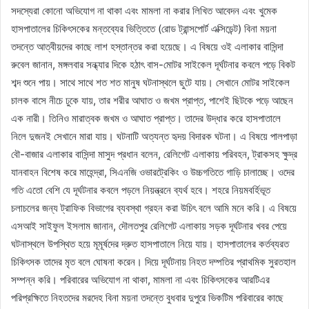
সদস্যেরা কোনো অভিযোগ না থাকা এবং মামলা না করার লিখিত আবেদন এবং খুমেক
হাসপাতালের চিকিৎসকের মন্তব্যের ভিত্তিতে (রোড ট্রান্সপোর্ট এক্সিডেন্ট) বিনা ময়না
তদন্তে আত্বীয়দের কাছে লাশ হস্তান্তর করা হয়েছে। এ বিষয়ে ওই এলাকার বাসিন্দা
রুবেল জানান, মঙ্গলবার সন্ধ্যার দিকে হঠাৎ বাস-মোটর সাইকেল দূর্ঘটনার কবলে পড়ে বিকট
শব্দ শুনে পায়। সাথে সাথে শত শত মানুষ ঘটনাস্থলে ছুটে যায়। সেখানে মোটর সাইকেল
চালক বাসে নীচে ঢুকে যায়, তার শরীর আঘাত ও জখম প্রাপ্ত, পাশেই ছিটকে পড়ে আছেন
এক নারী। তিনিও মারাত্বক জখম ও আঘাত প্রাপ্ত। তাদের উদ্ধার করে হাসপাতালে
নিলে দুজনই সেখানে মারা যায়। ঘটনাটি অত্যন্ত হৃদয় বিদারক ঘটনা। এ বিষয়ে পালপাড়া
বৌ-বাজার এলাকার বাসিন্দা মাসুদ প্রধান বলেন, রেলিগেট এলাকায় পরিবহন, ট্রাকসহ ক্ষুদ্র
যানবাহন বিশেষ করে মাহেন্দ্রা, সিএনজি ওভারট্রেকিং ও উচ্চগতিতে গাড়ি চালাচ্ছে। ওদের
গতি এতো বেশি যে দূর্ঘটনার কবলে পড়লে নিয়ন্ত্রনে ব্যর্থ হবে। শহরে নিয়মবর্হিভূত
চলাচলের জন্য ট্রাফিক বিভাগের ব্যবস্থা গ্রহন করা উচিৎ বলে আমি মনে করি। এ বিষয়ে
এসআই সাইফুল ইসলাম জানান, দৌলতপুর রেলিগেট এলাকায় সড়ক দূর্ঘটনার খবর পেয়ে
ঘটনাস্থলে উপস্থিত হয়ে মূমূর্ষদের দ্রুত হাসপাতালে নিয়ে যায়। হাসপাতালের কর্তব্যরত
চিকিৎসক তাদের মৃত বলে ঘোষনা করেন। দিয়ে দূর্ঘটনায় নিহত দম্পতির প্রাথমিক সুরতহাল
সম্পন্ন করি। পরিবারের অভিযোগ না থাকা, মামলা না এবং চিকিৎসকের আরটিএর
পরিপ্রক্ষিতে নিহতদের মরদেহ বিনা ময়না তদন্তে বুধবার দুপুরে ভিকটিম পরিবারের কাছে