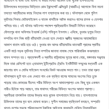
অভিযোগ না থাকা এবং মামলা না করার লিখিত আবেদন এবং খুমেক হাসপাতালের
চিকিৎসকের মন্তব্যের ভিত্তিতে রোড ট্রান্সপোর্ট এক্সিডেন্ট (আরটিএ) আলোকে বিনা ময়না
তদন্তে আত্বীয়দের কাছে নিহদের লাশ হস্তান্তর করা হয়। ঘটনাস্থল থেকে পুলিশ
দূর্ঘটনার শিকার মোটরসাইকেল ও ঘাতক বাসটিকে আটক করলেও বাসের চালক ও হেলপার
পালিয়ে যায়। ওই ঘটনায় আইনগত পদক্ষেপ প্রক্রিয়াধীন বিষয়টি নিশ্চিত করেছেন
দৌলতপুর থানা অফিসার ইনচার্জ (ওসি) শফিকুল ইসলাম। এদিকে, বুধবার দুপুরে নিহত
দম্পতির লাশ নিজ বাড়ী বটিয়াঘাটা নেওয়া হলে সেখানে আত্মীয় স্বজনের আহাজারিতে
আকাশ বাতাস ভারি হয়ে ওঠে। বুধবার বাদ আসর বটিয়াঘাটার ভাতআটি গ্রামের স্থানীয়
একটি মাঠে সড়ক দূর্ঘটনায় নিহত দম্পতির জানাযা নামাজ শেষে পারিাবারিক কবরস্থানে
দাফন সম্পন্ন হয়। প্রত্যক্ষদর্শী ও স্থানীয় বাসিন্দাদের সূত্রে জানা গেছে, মঙ্গলবার সন্ধ্যার
দিকে তারা রেলিগেট হতে এ্যাডামস্ ইন্টিগ্রেটেড ট্রেনিং ইনষ্টিটিউট সম্মুখের মধ্যবর্তী এক
জায়গায় বাস ও মোটর সাইকেল সংঘর্ষের বিকট আওয়াজ শুনতে পান। তখন তারা দ্রুত
ঘটনাস্থলে ছুটে যান এবং দেখতে পান এক ব্যক্তি বাগের সামনের অংশের নিচে ঢুকে
পড়েছে তার কোমরের নীচসহ শরীর বিভিন্ন অংশ আঘাতপ্রাপ্ত এবং কিছু দূরে একজন
নারীও ছিটকে পড়ে আছেন, তার মাথাসহ শরীরের বিভিন্ন অংশের আঘাত প্রাপ্ত।
স্থানীয়রা তাৎক্ষনিক তাদের উদ্ধার করে খুমেক হাসপাতালে নিয়ে যায়। হাসপাতালের
চিকিৎসক তাদের মৃত বলে ঘোষনা করেন। সুশীল সমাজের ব্যক্তিবর্গ বলছেন, সম্প্রতি
খুলনা-যশোর সড়কে পরিবহনগুলো ট্রাফিক আইনকে বৃদ্ধাগুলি দেখিয়ে নিয়মবর্হিভূত