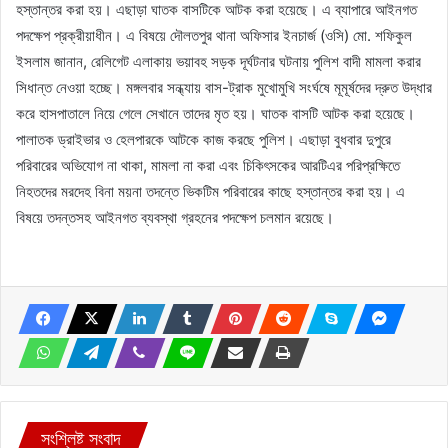
হস্তান্তর করা হয়। এছাড়া ঘাতক বাসটিকে আটক করা হয়েছে। এ ব্যাপারে আইনগত
পদক্ষেপ প্রক্রীয়াধীন। এ বিষয়ে দৌলতপুর থানা অফিসার ইনচার্জ (ওসি) মো. শফিকুল
ইসলাম জানান, রেলিগেট এলাকায় ভয়াবহ সড়ক দূর্ঘটনার ঘটনায় পুলিশ বাদী মামলা করার
সিধান্ত নেওয়া হচ্ছে। মঙ্গলবার সন্ধ্যায় বাস-ট্রাক মুখোমুখি সংর্ঘষে মূমূর্ষদের দ্রুত উদ্ধার
করে হাসপাতালে নিয়ে গেলে সেখানে তাদের মৃত হয়। ঘাতক বাসটি আটক করা হয়েছে।
পালাতক ড্রাইভার ও হেলপারকে আটকে কাজ করছে পুলিশ। এছাড়া বুধবার দুপুরে
পরিবারের অভিযোগ না থাকা, মামলা না করা এবং চিকিৎসকের আরটিএর পরিপ্রক্ষিতে
নিহতদের মরদেহ বিনা ময়না তদন্তে ভিকটিম পরিবারের কাছে হস্তান্তর করা হয়। এ
বিষয়ে তদন্তসহ আইনগত ব্যবস্থা গ্রহনের পদক্ষেপ চলমান রয়েছে।
সংশ্লিষ্ট সংবাদ