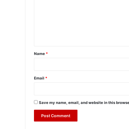
o
m
m
e
n
t
*
Name
*
Email
*
Save my name, email, and website in this browse