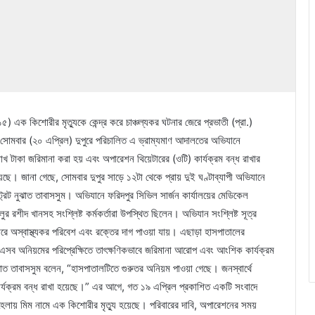
 এক কিশোরীর মৃত্যুকে কেন্দ্র করে চাঞ্চল্যকর ঘটনার জেরে প্রভাতী (প্রা.)
। সোমবার (২০ এপ্রিল) দুপুরে পরিচালিত এ ভ্রাম্যমাণ আদালতের অভিযানে
খ টাকা জরিমানা করা হয় এবং অপারেশন থিয়েটারের (ওটি) কার্যক্রম বন্ধ রাখার
ছে। জানা গেছে, সোমবার দুপুর সাড়ে ১২টা থেকে প্রায় দুই ঘণ্টাব্যাপী অভিযানে
্ট্রেট নুঝাত তাবাসসুম। অভিযানে ফরিদপুর সিভিল সার্জন কার্যালয়ের মেডিকেল
লুর রশীদ খানসহ সংশ্লিষ্ট কর্মকর্তারা উপস্থিত ছিলেন। অভিযান সংশ্লিষ্ট সূত্র
রে অস্বাস্থ্যকর পরিবেশ এবং রক্তের দাগ পাওয়া যায়। এছাড়া হাসপাতালের
সব অনিয়মের পরিপ্রেক্ষিতে তাৎক্ষণিকভাবে জরিমানা আরোপ এবং আংশিক কার্যক্রম
 নুঝাত তাবাসসুম বলেন, “হাসপাতালটিতে গুরুতর অনিয়ম পাওয়া গেছে। জনস্বার্থে
র কার্যক্রম বন্ধ রাখা হয়েছে।” এর আগে, গত ১৯ এপ্রিল প্রকাশিত একটি সংবাদে
লায় মিম নামে এক কিশোরীর মৃত্যু হয়েছে। পরিবারের দাবি, অপারেশনের সময়