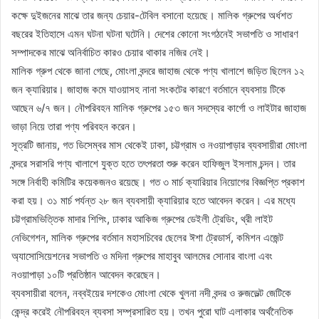
কক্ষে দুইজনের মাঝে তার জন্য চেয়ার-টেবিল বসানো হয়েছে। মালিক গ্রুপের অর্ধশত
বছরের ইতিহাসে এমন ঘটনা ঘটনা ঘটেনি। দেশের কোনো সংগঠনেই সভাপতি ও সাধারণ
সম্পাদকের মাঝে অনির্বাচিত কারও চেয়ার থাকার নজির নেই।
মালিক গ্রুপ থেকে জানা গেছে, মোংলা বন্দরে জাহাজ থেকে পণ্য খালাশে জড়িত ছিলেন ১২
জন ক্যারিয়ার। জাহাজ কমে যাওয়াসহ নানা সংকটের কারণে বর্তমানে ব্যবসায় টিকে
আছেন ৬/৭ জন। নৌপরিবহন মালিক গ্রুপের ১৫৩ জন সদস্যের কার্গো ও লাইটার জাহাজ
ভাড়া নিয়ে তারা পণ্য পরিবহন করেন।
সূত্রটি জানায়, গত ডিসেম্বর মাস থেকেই ঢাকা, চট্টগ্রাম ও নওয়াপাড়ার ব্যবসায়ীরা মোংলা
বন্দরে সরাসরি পণ্য খালাশে যুক্ত হতে তৎপরতা শুরু করেন হাফিজুল ইসলাম চন্দন। তার
সঙ্গে নির্বাহী কমিটির কয়েকজনও রয়েছে। গত ৩ মার্চ ক্যারিয়ার নিয়োগের বিজ্ঞপ্তি প্রকাশ
করা হয়। ৩১ মার্চ পর্যন্ত ২৮ জন ব্যবসায়ী ক্যারিয়ার হতে আবেদন করেন। এর মধ্যে
চট্টগ্রামভিত্তিক মাদার শিপিং, ঢাকার আকিজ গ্রুপের ডেইলী ট্রেডিং, থ্রী লাইট
নেভিগেশন, মালিক গ্রুপের বর্তমান মহাসচিবের ছেলের ঈশা ট্রেডার্স, কমিশন এজেন্ট
অ্যাসোসিয়েশনের সভাপতি ও মদিনা গ্রুপের মাহাবুব আলমের সোনার বাংলা এবং
নওয়াপাড়া ১০টি প্রতিষ্ঠান আবেদন করেছেন।
ব্যবসায়ীরা বলেন, নব্বইয়ের দশকেও মোংলা থেকে খুলনা নদী বন্দর ও রুজভেল্ট জেটিকে
কেন্দ্র করেই নৌপরিবহন ব্যবসা সম্প্রসারিত হয়। তখন পুরো ঘাট এলাকার অর্থনৈতিক