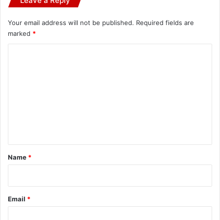
Leave a Reply
Your email address will not be published.
Required fields are
marked
*
C
o
m
m
e
n
t
*
Name
*
Email
*