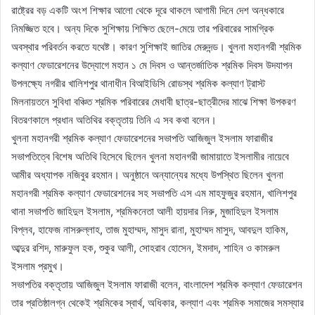
রাষ্ট্রের বড় একটি অংশ শিক্ষার আলো থেকে দূরে থাকলে আগামী দিনে দেশ অন্ধকারে
নিমজ্জিত হবে। অন্য দিকে সুশিক্ষায় শিক্ষিত ছেলে-মেয়ে তার পরিবারের সামগ্রিক
অবস্থার পরিবর্তন করতে যথেষ্ট। কারণ সুশিক্ষাই জাতির মেরুদন্ড। খুলনা মহানগরী শ্রমিক
কল্যাণ ফেডারেশনের উদ্যোগে মহান ১ মে দিবস ও আন্তর্জাতিক শ্রমিক দিবস উদযাপন
উপলক্ষ্যে নগরীর খালিশপুর থানাধীন বিআইডিসি রোডস্থ শ্রমিক কল্যাণ ট্রাস্ট
মিলনায়তনে সুবিধা বঞ্চিত শ্রমিক পরিবারের মেধাবী ছাত্র-ছাত্রীদের মাঝে শিক্ষা উপকরণ
বিতরণকালে প্রধান অতিথির বক্তৃতায় তিনি এ সব কথা বলেন।
খুলনা মহানগরী শ্রমিক কল্যাণ ফেডারেশনের সভাপতি আজিজুল ইসলাম ফারাজীর
সভাপতিত্বে বিশেষ অতিথি হিসেবে ছিলেন খুলনা মহানগরী জামায়াতে ইসলামীর নায়েবে
আমীর অধ্যাপক নজিবুর রহমান। অনুষ্ঠানে অন্যান্যের মধ্যে উপস্থিত ছিলেন খুলনা
মহানগরী শ্রমিক কল্যাণ ফেডারেশনের সহ সভাপতি এস এম মাহফুজুর রহমান, খালিশপুর
থানা সভাপতি জাহিদুল ইসলাম, শ্রমিকনেতা আলী হায়দার নিরু, মুজাহিদুল ইসলাম
বিপ্লব, হাফেজ নাসরুল্লাহ, তাজ মুহাম্মদ, মাসুদ রানা, মুহাম্মদ মাসুদ, আবদুল হাকিম,
আব্দুর রশিদ, মারুফুল হক, শুকুর আলী, সোহরাব হোসেন, ইমদাদ, শাহিন ও কামরুল
ইসলাম প্রমুখ।
সভাপতির বক্তৃতায় আজিজুল ইসলাম ফারাজী বলেন, বাংলাদেশ শ্রমিক কল্যাণ ফেডারেশন
তার প্রতিষ্ঠালগ্ন থেকেই শ্রমিকের স্বার্থ, অধিকার, কল্যাণ এবং শ্রমিক সমাজের সমস্যার