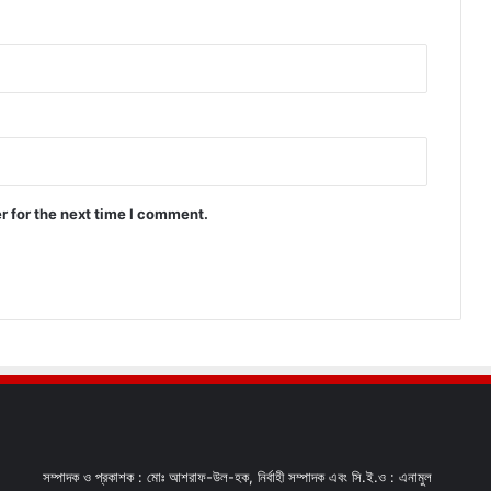
r for the next time I comment.
সম্পাদক ও প্রকাশক : মোঃ আশরাফ-উল-হক, নির্বাহী সম্পাদক এবং সি.ই.ও : এনামুল