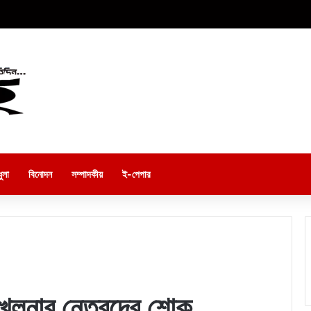
ুলা
বিনোদন
সম্পাদকীয়
ই-পেপার
নার নেতৃবৃন্দের শোক