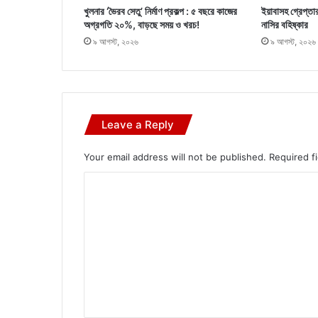
খুলনার ‘ভৈরব সেতু’ নির্মাণ প্রকল্প : ৫ বছরে কাজের
ইয়াবাসহ গ্রেপ্তা
অগ্রগতি ২০%, বাড়ছে সময় ও খরচ!
নাসির বহিষ্কার
৯ আগস্ট, ২০২৬
৯ আগস্ট, ২০২৬
Leave a Reply
Your email address will not be published.
Required f
C
o
m
m
e
n
t