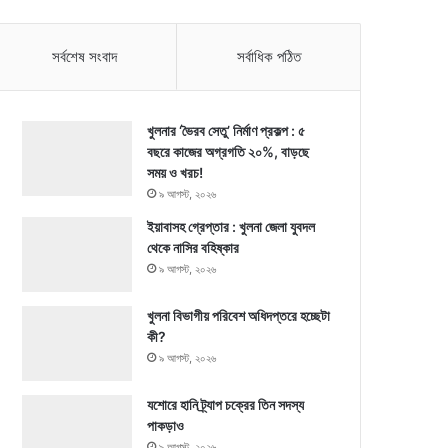
সর্বশেষ সংবাদ
সর্বাধিক পঠিত
খুলনার ‘ভৈরব সেতু’ নির্মাণ প্রকল্প : ৫
বছরে কাজের অগ্রগতি ২০%, বাড়ছে
সময় ও খরচ!
৯ আগস্ট, ২০২৬
ইয়াবাসহ গ্রেপ্তার : খুলনা জেলা যুবদল
থেকে নাসির বহিষ্কার
৯ আগস্ট, ২০২৬
খুলনা বিভাগীয় পরিবেশ অধিদপ্তরে হচ্ছেটা
কী?
৯ আগস্ট, ২০২৬
যশোরে হানি ট্র্যাপ চক্রের তিন সদস্য
পাকড়াও
৯ আগস্ট, ২০২৬