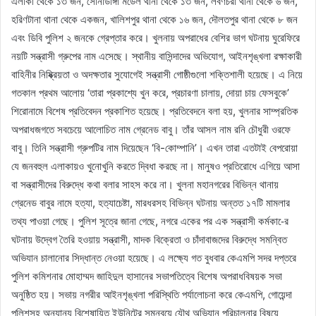
এলাকা থেকে ১৩ জন, সোনাডাঙ্গা মডেল থানা থেকে ১৩ জন, লবণচরা থানা থেকে ৬ জন,
হরিণটানা থানা থেকে একজন, খালিশপুর থানা থেকে ১৬ জন, দৌলতপুর থানা থেকে ৮ জন
এবং ডিবি পুলিশ ২ জনকে গ্রেপ্তার করে। খুলনায় অপরাধের বেশির ভাগ ঘটনায় ঘুরেফিরে
নয়টি সন্ত্রাসী গ্রুপের নাম এসেছে। স্থানীয় বাসিন্দাদের অভিযোগ, আইনশৃঙ্খলা রক্ষাকারী
বাহিনীর নিষ্ক্রিয়তা ও অদক্ষতার সুযোগেই সন্ত্রাসী গোষ্ঠীগুলো শক্তিশালী হয়েছে। এ নিয়ে
গতকাল প্রথম আলোয় ‘তারা প্রকাশ্যে খুন করে, প্রচারণা চালায়, দোয়া চায় ফেসবুকে’
শিরোনামে বিশেষ প্রতিবেদন প্রকাশিত হয়েছে। প্রতিবেদনে বলা হয়, খুলনার সাম্প্রতিক
অপরাধজগতে সবচেয়ে আলোচিত নাম গ্রেনেড বাবু। তাঁর আসল নাম রনি চৌধুরী ওরফে
বাবু। তিনি সন্ত্রাসী গ্রুপটির নাম দিয়েছেন ‘বি-কোম্পানি’। এখন তারা এতটাই বেপরোয়া
যে জনবহুল এলাকায়ও খুনোখুনি করতে দ্বিধা করছে না। মানুষও প্রতিরোধে এগিয়ে আসা
বা সন্ত্রাসীদের বিরুদ্ধে কথা বলার সাহস করে না। খুলনা মহানগরের বিভিন্ন থানায়
গ্রেনেড বাবুর নামে হত্যা, হত্যাচেষ্টা, মারধরসহ বিভিন্ন ঘটনায় অন্তত ১৭টি মামলার
তথ্য পাওয়া গেছে। পুলিশ সূত্রে জানা গেছে, নগরে একের পর এক সন্ত্রাসী কর্মকা-ের
ঘটনায় উদ্বেগ তৈরি হওয়ায় সন্ত্রাসী, মাদক বিক্রেতা ও চাঁদাবাজদের বিরুদ্ধে সমন্বিত
অভিযান চালানোর সিদ্ধান্ত নেওয়া হয়েছে। এ লক্ষ্যে গত বুধবার কেএমপি সদর দপ্তরে
পুলিশ কমিশনার মোহাম্মদ জাহিদুল হাসানের সভাপতিত্বে বিশেষ অপরাধবিষয়ক সভা
অনুষ্ঠিত হয়। সভায় নগরীর আইনশৃঙ্খলা পরিস্থিতি পর্যালোচনা করে কেএমপি, গোয়েন্দা
পুলিশসহ অন্যান্য বিশেষায়িত ইউনিটের সমন্বয়ে যৌথ অভিযান পরিচালনার বিষয়ে