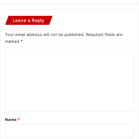
Leave a Reply
Your email address will not be published.
Required fields are
marked
*
C
o
m
m
e
n
t
*
Name
*