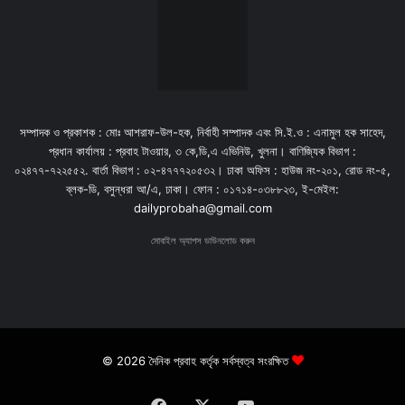
সম্পাদক ও প্রকাশক : মোঃ আশরাফ-উল-হক, নির্বাহী সম্পাদক এবং সি.ই.ও : এনামুল হক সাহেদ,
প্রধান কার্যালয় : প্রবাহ টাওয়ার, ৩ কে,ডি,এ এভিনিউ, খুলনা। বাণিজ্যিক বিভাগ :
০২৪৭৭-৭২২৫৫২. বার্তা বিভাগ : ০২-৪৭৭৭২০৫৩২। ঢাকা অফিস : হাউজ নং-২০১, রোড নং-৫,
ব্লক-ডি, বসুন্ধরা আ/এ, ঢাকা। ফোন : ০১৭১৪-০৩৮৮২৩, ই-মেইল:
dailyprobaha@gmail.com
মোবাইল অ্যাপস ডাউনলোড করুন
© 2026 দৈনিক প্রবাহ কর্তৃক সর্বস্বত্ব সংরক্ষিত