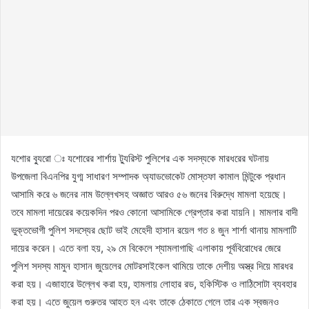
যশোর ব্যুরো ঃ যশোরের শার্শায় ট্যুরিস্ট পুলিশের এক সদস্যকে মারধরের ঘটনায়
উপজেলা বিএনপির যুগ্ম সাধারণ সম্পাদক অ্যাডভোকেট মোস্তফা কামাল মিন্টুকে প্রধান
আসামি করে ৬ জনের নাম উল্লেখসহ অজ্ঞাত আরও ৫৬ জনের বিরুদ্ধে মামলা হয়েছে।
তবে মামলা দায়েরের কয়েকদিন পরও কোনো আসামিকে গ্রেপ্তার করা যায়নি। মামলার বাদী
ভুক্তভোগী পুলিশ সদস্যের ছোট ভাই মেহেদী হাসান রয়েল গত ৪ জুন শার্শা থানায় মামলাটি
দায়ের করেন। এতে বলা হয়, ২৯ মে বিকেলে শ্যামলাগাছি এলাকায় পূর্ববিরোধের জেরে
পুলিশ সদস্য মামুন হাসান জুয়েলের মোটরসাইকেল থামিয়ে তাকে দেশীয় অস্ত্র দিয়ে মারধর
করা হয়। এজাহারে উল্লেখ করা হয়, হামলায় লোহার রড, হকিস্টিক ও লাঠিসোটা ব্যবহার
করা হয়। এতে জুয়েল গুরুতর আহত হন এবং তাকে ঠেকাতে গেলে তার এক স্বজনও