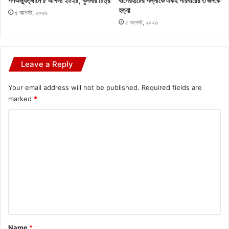
গণঅভ্যুত্থানে ৫ আগস্ট ২০২৪, খুলনার চিত্র
বাগেরহাটের পল্লীকে একই পরিবারের ৩ জনকে
হত্যা
৫ আগস্ট, ২০২৬
৫ আগস্ট, ২০২৬
Leave a Reply
Your email address will not be published.
Required fields are
marked
*
C
o
m
m
e
n
t
*
Name
*