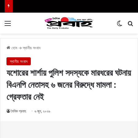
Menu
Switch
এখা
হোম
→
স্থানীয় সংবাদ
স্থানীয় সংবাদ
যশোরের শার্শায় পুলিশ সদস্যকে মারধরের ঘটনায়
বিএনপি নেতাসহ ৬ জনের বিরুদ্ধে মামলা :
গ্রেফতার নেই
দৈনিক প্রবাহ
৬ জুন, ২০২৬