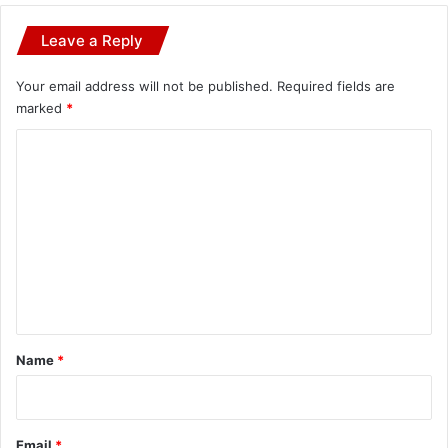
Leave a Reply
Your email address will not be published.
Required fields are
marked
*
C
o
m
m
e
n
t
*
Name
*
Email
*