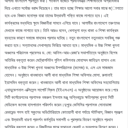
আগামী বাংলাদেশ প্রস্তুত করা। গতকাল বাজেটে প্রধানমন্ত্রী শিক্ষাখাতকে অগ্রাধিকার
দিয়ে এখাতে সর্বোচ্চ বরাদ্দ দিয়েছেন। তার মানে হচ্ছে শিক্ষার আলো সবার মাঝে জ¦ালাতে
হবে এবং বিজ্ঞান মনোস্ক যারা তাদের উদ্ভাবনী শক্তি কাজে লাগাতে হবে। এই
কার্যক্রমের মধ্যদিয়ে ক্ষুদে বিজ্ঞানীরা সামনে এগিয়ে যাবে। আগামীর বাংলাদেশে তরুণদের
মেধাকে কাজে লাগাতে হবে। তিনি আরও বলেন, খেলাধুলা বন্ধ থাকা ও শিক্ষা কার্যক্রম
ব্যহতের কারণে সমাজে মাদকের প্রসার ঘটেছে। নতুন বাংলাদেশে নতুনভাবে সবকিছু শুরু
করতে হবে। সন্তানদের লেখাপড়ায় ফিরিয়ে আনতে হবে। মাধ্যমিক ও উচ্চ শিক্ষা খুলনা
অঞ্চলের পরিচালক প্রফেসর ড. মো: আনিস-আর-রেজা’র সভাপতিত্বে অনুষ্ঠানে বিশেষ
অতিথির বক্তৃতা করেন মেট্রোপলিটন পুলিশ কমিশনার মোহাম্মদ জাহিদুল হাসান এবং
মাধ্যমিক ও উচ্চ শিক্ষা খুলনা অঞ্চলের উপপরিচালক (কলেজ) ড. এস এম সাজজাদ
হোসেন। অনুষ্ঠানে খানজাহান আলী থানা মাধ্যমিক শিক্ষা অফিসার মোসা. রুমানাই
ইয়াসমিন বক্তৃতা করেন। খানজাহান আলী থানা মাধ্যমিক শিক্ষা অফিসের সহযোগিতায়
এ্যাডুকেশনাল এক্সিলেন্স সাপোর্ট স্কিম (ইইএসএস) এ অনুষ্ঠানের আয়োজন করে।পরে
সিটি কর্পোরেশনের প্রশাসক নজরুল ইসলাম মঞ্জু অগ্নিকান্ডে ক্ষতিগ্রস্থ খুলনা সিটি
মেডিকেল কলেজ হাসপাতাল পরিদর্শন করেন।দুপুরে কেসিসির প্রশাসক সোনাডাঙ্গা
রেভারেন্ড পলস হাই স্কুলের অডিটোরিয়ামে কোতয়ালী থানা পর্যায়ে স্টার্টআপ, বিজ্ঞান প্রকল্প
এবং উদ্ভাবনী ধারণা প্রদর্শন কর্মসূচির সমাপনী ও পুরস্কার বিতরণ অনুষ্ঠানে প্রধান
অতিথির বক্তৃতা করেন ও বিজয়ীদের মাঝে সম্মাননা ক্রেস্ট ও সনদপত্র বিতরণ করেন।