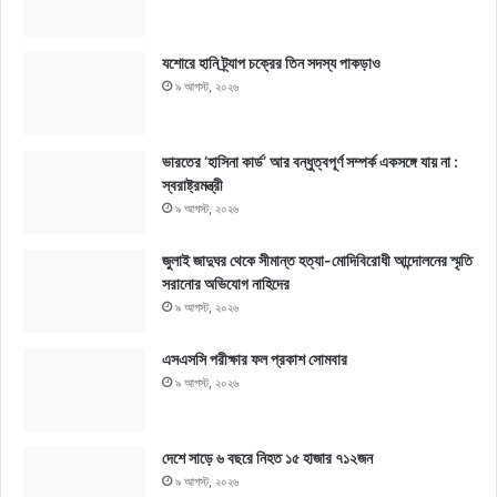
যশোরে হানি ট্র্যাপ চক্রের তিন সদস্য পাকড়াও
৯ আগস্ট, ২০২৬
ভারতের ‘হাসিনা কার্ড’ আর বন্ধুত্বপূর্ণ সম্পর্ক একসঙ্গে যায় না :
স্বরাষ্ট্রমন্ত্রী
৯ আগস্ট, ২০২৬
জুলাই জাদুঘর থেকে সীমান্ত হত্যা-মোদিবিরোধী আন্দোলনের স্মৃতি
সরানোর অভিযোগ নাহিদের
৯ আগস্ট, ২০২৬
এসএসসি পরীক্ষার ফল প্রকাশ সোমবার
৯ আগস্ট, ২০২৬
দেশে সাড়ে ৬ বছরে নিহত ১৫ হাজার ৭১২জন
৯ আগস্ট, ২০২৬