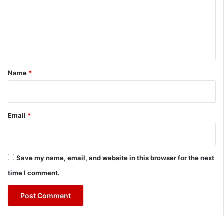
m
e
n
t
*
Name
*
Email
*
Save my name, email, and website in this browser for the next
time I comment.