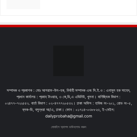
সম্পাদক ও প্রকাশক : মোঃ আশরাফ-উল-হক, নির্বাহী সম্পাদক এবং সি.ই.ও : এনামুল হক সাহেদ,
প্রধান কার্যালয় : প্রবাহ টাওয়ার, ৩ কে,ডি,এ এভিনিউ, খুলনা। বাণিজ্যিক বিভাগ :
০২৪৭৭-৭২২৫৫২. বার্তা বিভাগ : ০২-৪৭৭৭২০৫৩২। ঢাকা অফিস : হাউজ নং-২০১, রোড নং-৫,
ব্লক-ডি, বসুন্ধরা আ/এ, ঢাকা। ফোন : ০১৭১৪-০৩৮৮২৩, ই-মেইল:
dailyprobaha@gmail.com
মোবাইল অ্যাপস ডাউনলোড করুন