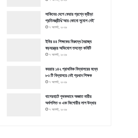
সাকিবের দেশে ফেরার প্রশ্নে ক্রীড়া
প্রতিমন্ত্রীÑ‘আর কোনো সুযোগ নেই’
৭ আগস্ট, ২০২৬
ইবির ৪৪ শিক্ষকের বিরুদ্ধে নৈরাজ্য
ষড়যন্ত্রের অভিযোগ তদন্তে কমিটি
৭ আগস্ট, ২০২৬
কয়রার ১৪২ প্রাথমিক বিদ্যালয়ের মধ্যে
৮৩ টি বিদ্যালয়ে নেই প্রধান শিক্ষক
৭ আগস্ট, ২০২৬
বাগেরহাটে পৃথকভাবে অজ্ঞাত নারীর
অর্ধগলিত ও এক কিশোরীর লাশ উদ্ধার
৭ আগস্ট, ২০২৬