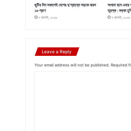
ছুটির দিন সকালেই দেশের দু’প্রান্তে সড়কে ঝরল
সংঘাত হলে এবার 
১৬ প্রাণ
তুরস্ক : মক্কা চু
৭ আগস্ট, ২০২৬
৭ আগস্ট, ২০২৬
Leave a Reply
Your email address will not be published.
Required f
C
o
m
m
e
n
t