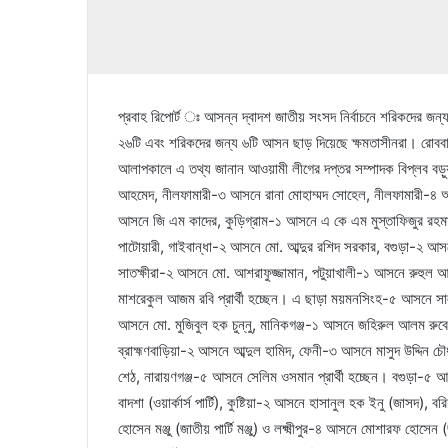
প্রবাহ রিপোর্ট ঃ আসন্ন দ্বাদশ জাতীয় সংসদ নির্বাচনে শরিকদের জন
২৬টি এবং শরিকদের জন্য ৬টি আসন ছাড় দিয়েছে ক্ষমতাসীনরা। রোববার ব
আলাপকালে এ তথ্য জানান আওয়ামী লীগের দপ্তর সম্পাদক বিপ্লব বড়ু
আহমেদ, নীলফামারী-৩ আসনে রানা মোহাম্মদ সোহেল, নীলফামারী-৪ 
আসনে জি এম কাদের, কুড়িগ্রাম-১ আসনে এ কে এম মুস্তাফিজুর রহমা
পাটোয়ারী, গাইবান্ধা-২ আসনে মো. আব্দুর রশিদ সরকার, বগুড়া-২ আ
সাতক্ষীরা-২ আসনে মো. আশরাফুজ্জামান, পটুয়াখালী-১ আসনে রুহুল 
মাশরেকুল আজম রবি প্রার্থী হচ্ছেন। এ ছাড়া ময়মনসিংহ-৫ আসনে স
আসনে মো. মুজিবুল হক চুন্নু, মানিকগঞ্জ-১ আসনে জহিরুল আলম রুবেল
ব্রাহ্মণবাড়িয়া-২ আসনে আব্দুল হামিদ, ফেনী-৩ আসনে মাসুদ উদ্দিন চ
শেঠ, নারায়ণগঞ্জ-৫ আসনে সেলিম ওসমান প্রার্থী হচ্ছেন। বগুড়া
বাদশা (ওয়ার্কার্স পার্টি), কুষ্টিয়া-২ আসনে হাসানুল হক ইনু (জাসদ)
হোসেন মঞ্জু (জাতীয় পার্টি মঞ্জু) ও লক্ষ্মীপুর-৪ আসনে মোশারফ হোসে