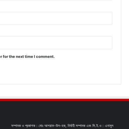
r for the next time I comment.
সম্পাদক ও প্রকাশক : মোঃ আশরাফ-উল-হক, নির্বাহী সম্পাদক এবং সি.ই.ও : এনামুল