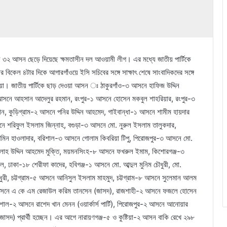
্য ৩২ আসন ছেড়ে দিয়েছে ক্ষমতাসীন দল আওয়ামী লীগ। এর মধ্যে জাতীয় পার্টিকে
িকেল ৪টার দিকে আগারগাঁওয়ে ইসি সচিবের সঙ্গে সাক্ষাৎ শেষে সাংবাদিকদের সঙ্গে
য়া। জাতীয় পার্টিকে ছাড় দেওয়া আসন ঃ ঠাকুরগাঁও-৩ আসনে হাফিজ উদ্দিন
আসনে আহসান আদেলুর রহমান, রংপুর-১ আসনে হোসেন মকবুল শাহরিয়ার, রংপুর-৩
ন, কুড়িগ্রাম-২ আসনে পনির উদ্দিন আহমেদ, গাইবান্ধা-১ আসনে শামীম হায়দার
সনে শরিফুল ইসলাম জিন্নাহ, বগুড়া-৩ আসনে মো. নুরুল ইসলাম তালুকদার,
আমিন হাওলাদার, বরিশাল-৩ আসনে গোলাম কিবরিয়া টিপু, পিরোজপুর-৩ আসনে মো.
ালাহ উদ্দিন আহমেদ মুক্তি, ময়মনসিংহ-৮ আসনে ফখরুল ইমাম, কিশোরগঞ্জ-৩
, ঢাকা-১৮ শেরীফা কাদের, হবিগঞ্জ-১ আসনে মো. আব্দুল মুনিম চৌধুরী, মো.
ৌধুরী, চট্টগ্রাম-৫ আসনে আনিসুল ইসলাম মাহমুদ, চট্টগ্রাম-৮ আসনে সুলেমান আলম
-৫ আসনে এ কে এম রেজাউল করিম তানসেন (জাসদ), রাজশাহী-২ আসনে ফজলে হোসেন
, বরিশাল-২ আসনে রাশেদ খান মেনন (ওয়ার্কার্স পার্টি), পিরোজপুর-২ আসনে আনোয়ার
ন (জাসদ) প্রার্থী হচ্ছেন। এর আগে নারায়ণগঞ্জ-৫ ও কুষ্টিয়া-২ আসন বাকি রেখে ২৯৮