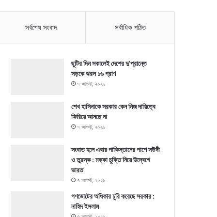
সর্বশেষ সংবাদ
সর্বাধিক পঠিত
ছুটির দিন সকালেই দেশের দু’প্রান্তে
সড়কে ঝরল ১৬ প্রাণ
৭ আগস্ট, ২০২৬
শেখ হাসিনাকে সরকার কেন নিজ দায়িত্বে
ফিরিয়ে আনছে না
৭ আগস্ট, ২০২৬
সংঘাত হলে এবার পাকিস্তানের পাশে সউদী
ও তুরস্ক : মক্কা চুক্তি নিয়ে উদ্বেগে
ভারত
৭ আগস্ট, ২০২৬
গণভোটের অধিকার চুরি করেছে সরকার :
নাহিদ ইসলাম
৭ আগস্ট, ২০২৬