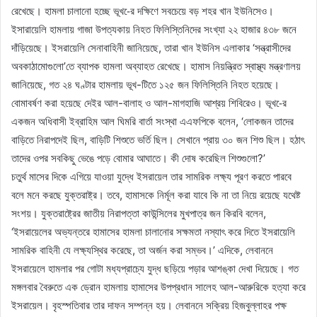
রেখেছে। হামলা চালানো হচ্ছে ভূখ-ের দক্ষিণে সবচেয়ে বড় শহর খান ইউনিসেও।
ইসারায়েলি হামলায় গাজা উপত্যকায় নিহত ফিলিস্তিনিদের সংখ্যা ২২ হাজার ৪৩৮ জনে
দাঁড়িয়েছে। ইসরায়েলি সেনাবাহিনী জানিয়েছে, তারা খান ইউনিস এলাকার ‘সন্ত্রাসীদের
অবকাঠামোগুলো’তে ব্যাপক হামলা অব্যাহত রেখেছে। হামাস নিয়ন্ত্রিত স্বাস্থ্য মন্ত্রণালয়
জানিয়েছে, গত ২৪ ঘণ্টার হামলায় ভূখ-টিতে ১২৫ জন ফিলিস্তিনি নিহত হয়েছে।
বোমাবর্ষণ করা হয়েছে দেইর আল-বালাহ ও আল-মাগহাজি আশ্রয় শিবিরেও। ভূখ-ের
একজন অধিবাসী ইব্রাহিম আল ঘিমরি বার্তা সংস্থা এএফপিকে বলেন, ‘লোকজন তাদের
বাড়িতে নিরাপদেই ছিল, বাড়িটি শিশুতে ভর্তি ছিল। সেখানে প্রায় ৩০ জন শিশু ছিল। হঠাৎ
তাদের ওপর সবকিছু ভেঙে পড়ে বোমার আঘাতে। কী দোষ করেছিল শিশুগুলো?’
চতুর্থ মাসের দিকে এগিয়ে যাওয়া যুদ্ধে ইসরায়েল তার সামরিক লক্ষ্য পূরণ করতে পারবে
বলে মনে করছে যুক্তরাষ্ট্র। তবে, হামাসকে নির্মূল করা যাবে কি না তা নিয়ে রয়েছে যথেষ্ট
সংশয়। যুক্তরাষ্ট্রের জাতীয় নিরাপত্তা কাউন্সিলের মুখপাত্র জন কিরবি বলেন,
‘ইসরায়েলের অভ্যন্তরে হামাসের হামলা চালানোর সক্ষমতা নস্যাৎ করে দিতে ইসরায়েলি
সামরিক বাহিনী যে লক্ষ্যস্থির করেছে, তা অর্জন করা সম্ভব।’ এদিকে, লেবাননে
ইসরায়েলে হামলার পর গোটা মধ্যপ্রাচ্যে যুদ্ধ ছড়িয়ে পড়ার আশঙ্কা দেখা দিয়েছে। গত
মঙ্গলবার বৈরুতে এক ড্রোন হামলায় হামাসের উপপ্রধান সালেহ আল-আরুরিকে হত্যা করে
ইসরায়েল। বৃহস্পতিবার তার দাফন সম্পন্ন হয়। লেবাননে সক্রিয় হিজবুল্লাহর পক্ষ