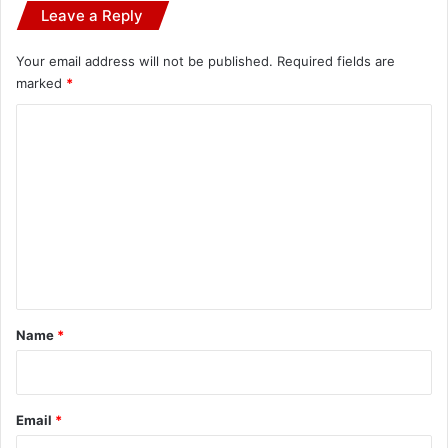
Leave a Reply
Your email address will not be published.
Required fields are
marked
*
C
o
m
m
e
n
t
*
Name
*
Email
*