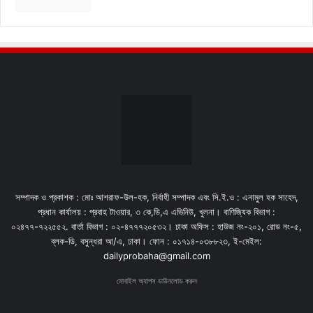
সম্পাদক ও প্রকাশক : মোঃ আশরাফ-উল-হক, নির্বাহী সম্পাদক এবং সি.ই.ও : এনামুল হক সাহেদ,
প্রধান কার্যালয় : প্রবাহ টাওয়ার, ৩ কে,ডি,এ এভিনিউ, খুলনা। বাণিজ্যিক বিভাগ :
০২৪৭৭-৭২২৫৫২. বার্তা বিভাগ : ০২-৪৭৭৭২০৫৩২। ঢাকা অফিস : হাউজ নং-২০১, রোড নং-৫,
ব্লক-ডি, বসুন্ধরা আ/এ, ঢাকা। ফোন : ০১৭১৪-০৩৮৮২৩, ই-মেইল:
dailyprobaha@gmail.com
মোবাইল অ্যাপস ডাউনলোড করুন