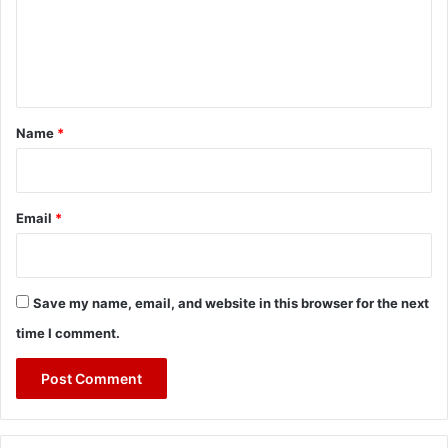
m
e
n
t
*
Name
*
Email
*
Save my name, email, and website in this browser for the next
time I comment.