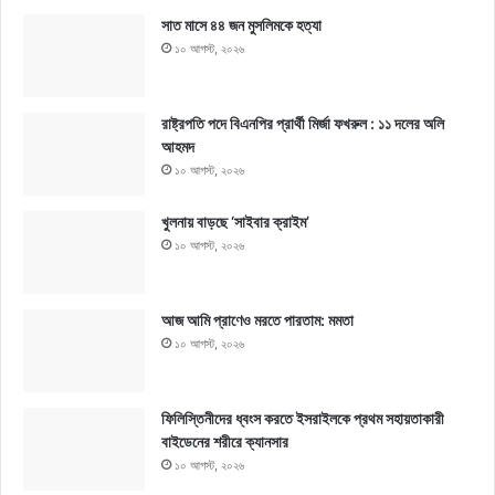
সাত মাসে ৪৪ জন মুসলিমকে হত্যা
১০ আগস্ট, ২০২৬
রাষ্ট্রপতি পদে বিএনপির প্রার্থী মির্জা ফখরুল : ১১ দলের অলি
আহমদ
১০ আগস্ট, ২০২৬
খুলনায় বাড়ছে ‘সাইবার ক্রাইম’
১০ আগস্ট, ২০২৬
আজ আমি প্রাণেও মরতে পারতাম: মমতা
১০ আগস্ট, ২০২৬
ফিলিস্তিনীদের ধ্বংস করতে ইসরাইলকে প্রথম সহায়তাকারী
বাইডেনের শরীরে ক্যানসার
১০ আগস্ট, ২০২৬