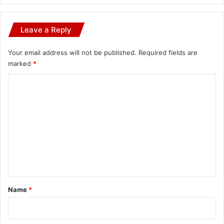
Leave a Reply
Your email address will not be published.
Required fields are
marked
*
C
o
m
m
e
n
t
*
Name
*