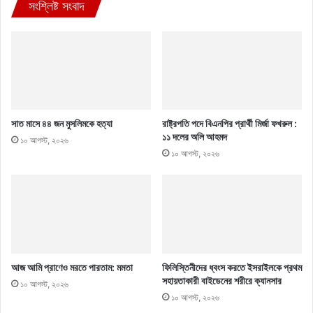
সংশ্লিষ্ট সংবাদ
সাত মাসে ৪৪ জন মুসলিমকে হত্যা
রাষ্ট্রপতি পদে বিএনপির প্রার্থী মির্জা ফখরুল :
১১ দলের অলি আহমদ
১০ আগস্ট, ২০২৬
১০ আগস্ট, ২০২৬
আজ আমি প্রাণেও মরতে পারতাম: মমতা
ফিলিস্তিনীদের ধ্বংস করতে ইসরাইলকে প্রথম
সহায়তাকারী বাইডেনের শরীরে ক্যানসার
১০ আগস্ট, ২০২৬
১০ আগস্ট, ২০২৬