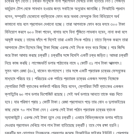
চক্রের মূল হোতা। চক্রটি মানুষকে নানা প্রলোভন দেখিয়ে টাকা হাতিয়ে নিত। সেজন্য
ভার্চুয়াল টোপ থেকে সাবধান হওয়ার জন্য সবাইকে অনুরোধ জানাচ্ছি। সিআইডি প্রধান
বলেন, সম্প্রতি যেকোনো ব্যক্তিকে ফোন করে অথবা ফেসবুকে বিনা বিনিয়োগে অর্থ
কামানো যায় বলে প্রলোভন দেখানো হচ্ছে। তারা আপনাকে ফোন করে বলবে ৩০০ টাকা
বিনিয়োগ করলে ৬০০ টাকা পাবেন, বাসায় বসে বিনা পুঁজিতে লাভবান হবেন, নানা কথা বলে
আকৃষ্ট করছে। তাদের ফাঁদে পা দিলেই তারা একটা লিংক পাঠায়। তাতে ক্লিক করলে তারা
আপনাকে টোপ হিসেবে কিছু টাকা দিচ্ছে এরপর সেই লিংক বন্ধ করে দিচ্ছে। পরে জিম্মি
করে টাকা আদায় করছে চক্রটি। চক্রটির সঙ্গে বিদেশি একটি চক্র জড়িত। আমরা চক্রটি
নিয়ে কাজ করছি। লাগেজভর্তি ডলার পাঠানোর নামে ২ কোটি ৩১ লাখ টাকা আত্মসাৎ।
সুমন আল রেজা (৪০), থাকেন বাংলাদেশে। তার সঙ্গে একটি প্রতারক চক্রের ফেসবুকের
মাধ্যমে পরিচয় হয়। পরিচয়ের এক পর্যায়ে প্রতারক চক্রের একজন সদস্য নিজেকে
ফ্লোরিডা সিটি ব্যাংকের কর্মকর্তা পরিচয় দিয়ে বলেন, ফ্লোরিডা সিটি ব্যাংকের একজন
ক্লাইন্টের ৬০ লাখ ডলার ডিপোজিট রয়েছে। সেই অর্থ ডলারে আনতে তাকে খরচ দিতে
হবে। যার পরিমাণ প্রায় ১ কোটি টাকা। রেজা প্রলোভনে পড়ে তার বোন ও দুলাভাইয়ের
কাছ থেকে ৭০ লাখ টাকা নেন। এরপর সেই টাকা পাঠান প্রতারক চক্রের ব্যাংক
অ্যাকাউন্টে। এরপর সেই টাকা তুলে নেয় চক্রটি। এভাবে বিভিন্নজনকে ডলার পাইয়ে
দেওয়ার প্রলোভন দেখিয়ে লাখ লাখ টাকা হাতিয়েছে চক্রটি। তবে শেষ রক্ষা হয়নি।
চক্রটির মূল হোতাসহ তিনজনকে গ্রেফতার করেছে সিআইডির সাইবার ইউনিট। গ্রেপ্তার