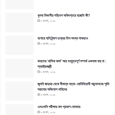
খুলনা বিভাগীয় পরিবেশ অধিদপ্তরে হচ্ছেটা কী?
৯ আগস্ট, ২০২৬
যশোরে হানি ট্র্যাপ চক্রের তিন সদস্য পাকড়াও
৯ আগস্ট, ২০২৬
ভারতের ‘হাসিনা কার্ড’ আর বন্ধুত্বপূর্ণ সম্পর্ক একসঙ্গে যায় না :
স্বরাষ্ট্রমন্ত্রী
৯ আগস্ট, ২০২৬
জুলাই জাদুঘর থেকে সীমান্ত হত্যা-মোদিবিরোধী আন্দোলনের স্মৃতি
সরানোর অভিযোগ নাহিদের
৯ আগস্ট, ২০২৬
এসএসসি পরীক্ষার ফল প্রকাশ সোমবার
৯ আগস্ট, ২০২৬