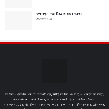
দেশে সাড়ে ৬ বছরে নিহত ১৫ হাজার ৭১২জন
৯ আগস্ট, ২০২৬
সম্পাদক ও প্রকাশক : মোঃ আশরাফ-উল-হক, নির্বাহী সম্পাদক এবং সি.ই.ও : এনামুল হক সাহেদ,
প্রধান কার্যালয় : প্রবাহ টাওয়ার, ৩ কে,ডি,এ এভিনিউ, খুলনা। বাণিজ্যিক বিভাগ :
০২৪৭৭-৭২২৫৫২. বার্তা বিভাগ : ০২-৪৭৭৭২০৫৩২। ঢাকা অফিস : হাউজ নং-২০১, রোড নং-৫,