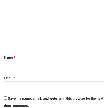
C
o
m
m
e
n
t
*
Name
*
Email
*
Save my name, email, and website in this browser for the next
time I comment.