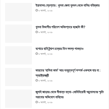
ইয়াবাসহ গ্রেপ্তার : খুলনা জেলা যুবদল থেকে নাসির বহিষ্কার
৯ আগস্ট, ২০২৬
খুলনা বিভাগীয় পরিবেশ অধিদপ্তরে হচ্ছেটা কী?
৯ আগস্ট, ২০২৬
যশোরে হানি ট্র্যাপ চক্রের তিন সদস্য পাকড়াও
৯ আগস্ট, ২০২৬
ভারতের ‘হাসিনা কার্ড’ আর বন্ধুত্বপূর্ণ সম্পর্ক একসঙ্গে যায় না :
স্বরাষ্ট্রমন্ত্রী
৯ আগস্ট, ২০২৬
জুলাই জাদুঘর থেকে সীমান্ত হত্যা-মোদিবিরোধী আন্দোলনের স্মৃতি
সরানোর অভিযোগ নাহিদের
৯ আগস্ট, ২০২৬