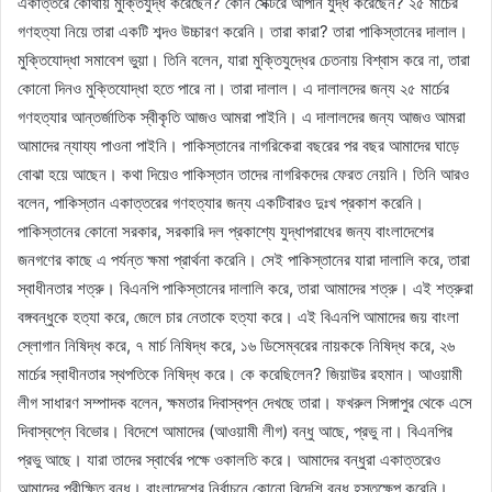
একাত্তরে কোথায় মুক্তিযুদ্ধ করেছেন? কোন সেক্টরে আপনি যুদ্ধ করেছেন? ২৫ মার্চের
গণহত্যা নিয়ে তারা একটি শব্দও উচ্চারণ করেনি। তারা কারা? তারা পাকিস্তানের দালাল।
মুক্তিযোদ্ধা সমাবেশ ভুয়া। তিনি বলেন, যারা মুক্তিযুদ্ধের চেতনায় বিশ্বাস করে না, তারা
কোনো দিনও মুক্তিযোদ্ধা হতে পারে না। তারা দালাল। এ দালালদের জন্য ২৫ মার্চের
গণহত্যার আন্তর্জাতিক স্বীকৃতি আজও আমরা পাইনি। এ দালালদের জন্য আজও আমরা
আমাদের ন্যায্য পাওনা পাইনি। পাকিস্তানের নাগরিকেরা বছরের পর বছর আমাদের ঘাড়ে
বোঝা হয়ে আছেন। কথা দিয়েও পাকিস্তান তাদের নাগরিকদের ফেরত নেয়নি। তিনি আরও
বলেন, পাকিস্তান একাত্তরের গণহত্যার জন্য একটিবারও দুঃখ প্রকাশ করেনি।
পাকিস্তানের কোনো সরকার, সরকারি দল প্রকাশ্যে যুদ্ধাপরাধের জন্য বাংলাদেশের
জনগণের কাছে এ পর্যন্ত ক্ষমা প্রার্থনা করেনি। সেই পাকিস্তানের যারা দালালি করে, তারা
স্বাধীনতার শত্রু। বিএনপি পাকিস্তানের দালালি করে, তারা আমাদের শত্রু। এই শত্রুরা
বঙ্গবন্ধুকে হত্যা করে, জেলে চার নেতাকে হত্যা করে। এই বিএনপি আমাদের জয় বাংলা
স্লোগান নিষিদ্ধ করে, ৭ মার্চ নিষিদ্ধ করে, ১৬ ডিসেম্বরের নায়ককে নিষিদ্ধ করে, ২৬
মার্চের স্বাধীনতার স্থপতিকে নিষিদ্ধ করে। কে করেছিলেন? জিয়াউর রহমান। আওয়ামী
লীগ সাধারণ সম্পাদক বলেন, ক্ষমতার দিবাস্বপ্ন দেখছে তারা। ফখরুল সিঙ্গাপুর থেকে এসে
দিবাস্বপ্নে বিভোর। বিদেশে আমাদের (আওয়ামী লীগ) বন্ধু আছে, প্রভু না। বিএনপির
প্রভু আছে। যারা তাদের স্বার্থের পক্ষে ওকালতি করে। আমাদের বন্ধুরা একাত্তরেও
আমাদের পরীক্ষিত বন্ধু। বাংলাদেশের নির্বাচনে কোনো বিদেশি বন্ধু হস্তক্ষেপ করেনি।