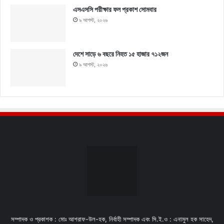
এসএসসি পরীক্ষার ফল প্রকাশ সোমবার
৯ আগস্ট, ২০২৬
দেশে সাড়ে ৬ বছরে নিহত ১৫ হাজার ৭১২জন
৯ আগস্ট, ২০২৬
সম্পাদক ও প্রকাশক : মোঃ আশরাফ-উল-হক, নির্বাহী সম্পাদক এবং সি.ই.ও : এনামুল হক সাহেদ,