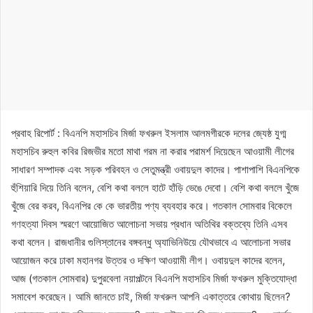
প্রবাহ রিপোর্ট : বিএনপি মহাসচিব মির্জা ফখরুল ইসলাম আলমগীরকে দলের জ্যেষ্ঠ যুগ্ম
মহাসচিব রুহুল কবির রিজভীর মতো মাথা গরম না করার পরামর্শ দিয়েছেন আওয়ামী লীগের
সাধারণ সম্পাদক এবং সড়ক পরিবহন ও সেতুমন্ত্রী ওবায়দুল কাদের। পাশাপাশি বিএনপিকে
হুঁশিয়ারি দিয়ে তিনি বলেন, বেশি কথা বললে হাটে হাঁড়ি ভেঙে দেবো। বেশি কথা বললে খুঁজে
খুঁজে বের করব, বিএনপির কে কে ভারতীয় পণ্য ব্যবহার করে। গতকাল সোমবার বিকেলে
গণহত্যা দিবস স্মরণে আয়োজিত আলোচনা সভায় প্রধান অতিথির বক্তব্যে তিনি এসব
কথা বলেন। রাজধানীর গুলিস্তানের বঙ্গবন্ধু অ্যাভিনিউয়ে যৌথভাবে এ আলোচনা সভার
আয়োজন করে ঢাকা মহানগর উত্তর ও দক্ষিণ আওয়ামী লীগ। ওবায়দুল কাদের বলেন,
আজ (গতকাল সোমবার) দুপুরবেলা নয়াপল্টনে বিএনপি মহাসচিব মির্জা ফখরুল মুক্তিযোদ্ধা
সমাবেশ করেছেন। আমি জানতে চাই, মির্জা ফখরুল আপনি একাত্তরে কোথায় ছিলেন?