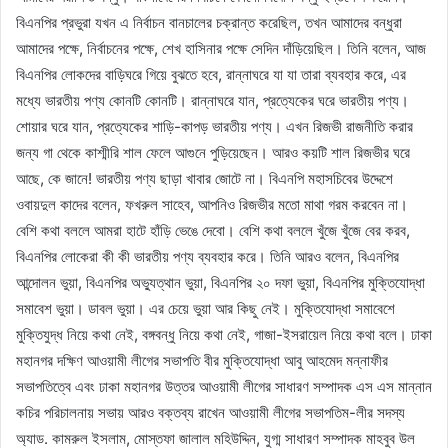
বিএনপির প্রভুরা যখন এ নির্বাচন বানচালের চক্রান্ত করেছিল, তখন আমাদের বন্ধুরা
আমাদের পক্ষে, নির্বাচনের পক্ষে, শেখ হাসিনার পক্ষে সেদিন দাঁড়িয়েছিল। তিনি বলেন, আজ
বিএনপির লোকদের বাড়িঘরে গিয়ে বুঝতে হবে, রান্নাঘরে যা যা তারা ব্যবহার করে, এর
মধ্যে ভারতীয় পণ্য কোনটি কোনটি। রান্নাঘরে যান, প্রত্যেকের ঘরে ভারতীয় পণ্য।
শোয়ার ঘরে যান, প্রত্যেকের শাড়ি-কাপড় ভারতীয় পণ্য। এখন রিজভী রাজনীতি করার
জন্য গা থেকে কাশ্মীরি শাল ফেলে আগুনে পুড়িয়েছেন। আরও কয়টি শাল রিজভীর ঘরে
আছে, কে জানে! ভারতীয় পণ্য ছাড়া খাবার জোটে না। বিএনপি মহাসচিবের উদ্দেশে
ওবায়দুল কাদের বলেন, ফখরুল সাহেব, আপনিও রিজভীর মতো মাথা গরম করবেন না।
বেশি কথা বললে আমরা হাটে হাঁড়ি ভেঙে দেবো। বেশি কথা বললে খুঁজে খুঁজে বের করব,
বিএনপির লোকেরা কী কী ভারতীয় পণ্য ব্যবহার করে। তিনি আরও বলেন, বিএনপির
আন্দোলন ভুয়া, বিএনপির অভ্যুত্থান ভুয়া, বিএনপির ২০ দফা ভুয়া, বিএনপির মুক্তিযোদ্ধা
সমাবেশ ভুয়া। ডাবল ভুয়া। এর চেয়ে ভুয়া আর কিছু নেই। মুক্তিযোদ্ধা সমাবেশে
মুক্তিযুদ্ধ নিয়ে কথা নেই, বঙ্গবন্ধু নিয়ে কথা নেই, গাজা-ইসরায়েল নিয়ে কথা বলে। ঢাকা
মহানগর দক্ষিণ আওয়ামী লীগের সভাপতি বীর মুক্তিযোদ্ধা আবু আহমেদ মন্নাফীর
সভাপতিত্বে এবং ঢাকা মহানগর উত্তর আওয়ামী লীগের সাধারণ সম্পাদক এস এস মান্নান
কচির পরিচালনায় সভায় আরও বক্তব্য রাখেন আওয়ামী লীগের সভাপতিম-লীর সদস্য
অ্যাড. কামরুল ইসলাম, মোস্তফা জালাল মহিউদ্দিন, যুগ্ম সাধারণ সম্পাদক মাহবুব উল