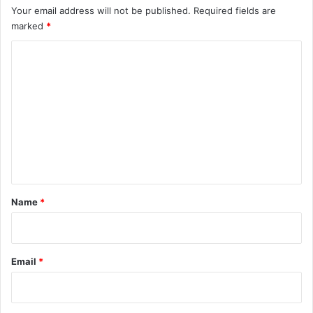
Your email address will not be published.
Required fields are
marked
*
C
o
m
m
e
n
t
*
Name
*
Email
*