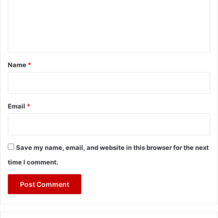
m
e
n
t
*
Name
*
Email
*
Save my name, email, and website in this browser for the next
time I comment.