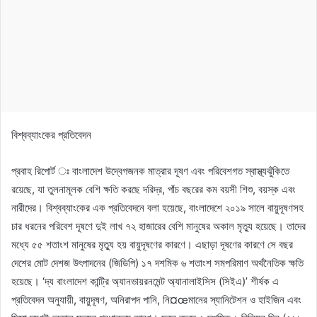
বিশ্বব্যাংকের প্রতিবেদন
প্রবাহ রিপোর্ট ঃ বাংলাদেশ উদ্বেগজনক মাত্রার দূষণ এবং পরিবেশগত স্বাস্থ্যঝুঁকিতে
রয়েছে, যা তুলনামূলক বেশি ক্ষতি করছে দরিদ্র, পাঁচ বছরের কম বয়সী শিশু, বয়স্ক এবং
নারীদের। বিশ্বব্যাংকের এক প্রতিবেদনে বলা হয়েছে, বাংলাদেশে ২০১৯ সালে বায়ুদূষণসহ
চার ধরনের পরিবেশ দূষণে দুই লাখ ৭২ হাজারের বেশি মানুষের অকাল মৃত্যু হয়েছে। তাদের
মধ্যে ৫৫ শতাংশ মানুষের মৃত্যু হয় বায়ুদূষণের কারণে। এছাড়া দূষণের কারণে সে বছর
দেশের মোট দেশজ উৎপাদনের (জিডিপি) ১৭ দশমিক ৬ শতাংশ সমপরিমাণ অর্থনৈতিক ক্ষতি
হয়েছে। ‘দ্য বাংলাদেশ কান্ট্রি অ্যানভায়রনমেন্ট অ্যানালাইসিস (সিইএ)’ শীর্ষক এ
প্রতিবেদন অনুযায়ী, বায়ুদূষণ, অনিরাপদ পানি, নি¤œমানের স্যানিটেশন ও হাইজিন এবং