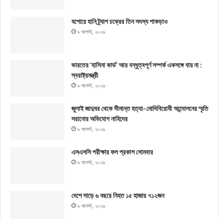
যশোরে হানি ট্র্যাপ চক্রের তিন সদস্য পাকড়াও
৯ আগস্ট, ২০২৬
ভারতের ‘হাসিনা কার্ড’ আর বন্ধুত্বপূর্ণ সম্পর্ক একসঙ্গে যায় না :
স্বরাষ্ট্রমন্ত্রী
৯ আগস্ট, ২০২৬
জুলাই জাদুঘর থেকে সীমান্ত হত্যা-মোদিবিরোধী আন্দোলনের স্মৃতি
সরানোর অভিযোগ নাহিদের
৯ আগস্ট, ২০২৬
এসএসসি পরীক্ষার ফল প্রকাশ সোমবার
৯ আগস্ট, ২০২৬
দেশে সাড়ে ৬ বছরে নিহত ১৫ হাজার ৭১২জন
৯ আগস্ট, ২০২৬