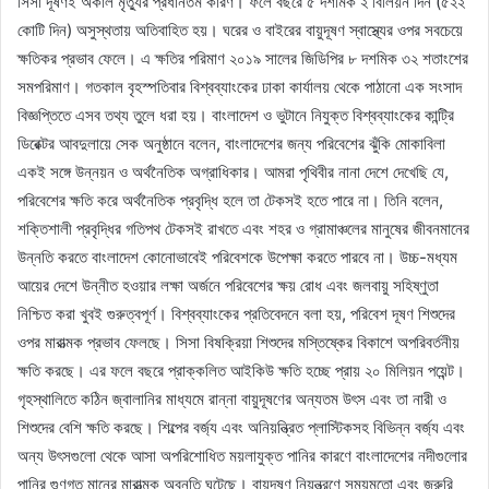
সিসা দূষণই অকাল মৃত্যুর প্রধানতম কারণ। ফলে বছরে ৫ দশমিক ২ বিলিয়ন দিন (৫২২
কোটি দিন) অসুস্থতায় অতিবাহিত হয়। ঘরের ও বাইরের বায়ুদূষণ স্বাস্থ্যের ওপর সবচেয়ে
ক্ষতিকর প্রভাব ফেলে। এ ক্ষতির পরিমাণ ২০১৯ সালের জিডিপির ৮ দশমিক ৩২ শতাংশের
সমপরিমাণ। গতকাল বৃহস্পতিবার বিশ্বব্যাংকের ঢাকা কার্যালয় থেকে পাঠানো এক সংসাদ
বিজ্ঞপ্তিতে এসব তথ্য তুলে ধরা হয়। বাংলাদেশ ও ভুটানে নিযুক্ত বিশ্বব্যাংকের কান্ট্রি
ডিরেক্টর আবদুলায়ে সেক অনুষ্ঠানে বলেন, বাংলাদেশের জন্য পরিবেশের ঝুঁকি মোকাবিলা
একই সঙ্গে উন্নয়ন ও অর্থনৈতিক অগ্রাধিকার। আমরা পৃথিবীর নানা দেশে দেখেছি যে,
পরিবেশের ক্ষতি করে অর্থনৈতিক প্রবৃদ্ধি হলে তা টেকসই হতে পারে না। তিনি বলেন,
শক্তিশালী প্রবৃদ্ধির গতিপথ টেকসই রাখতে এবং শহর ও গ্রামাঞ্চলের মানুষের জীবনমানের
উন্নতি করতে বাংলাদেশ কোনোভাবেই পরিবেশকে উপেক্ষা করতে পারবে না। উচ্চ-মধ্যম
আয়ের দেশে উন্নীত হওয়ার লক্ষা অর্জনে পরিবেশের ক্ষয় রোধ এবং জলবায়ু সহিষ্ণুতা
নিশ্চিত করা খুবই গুরুত্বপূর্ণ। বিশ্বব্যাংকের প্রতিবেদনে বলা হয়, পরিবেশ দূষণ শিশুদের
ওপর মারাত্মক প্রভাব ফেলছে। সিসা বিষক্রিয়া শিশুদের মস্তিষ্কের বিকাশে অপরিবর্তনীয়
ক্ষতি করছে। এর ফলে বছরে প্রাক্কলিত আইকিউ ক্ষতি হচ্ছে প্রায় ২০ মিলিয়ন পয়েন্ট।
গৃহস্থালিতে কঠিন জ্বালানির মাধ্যমে রান্না বায়ুদূষণের অন্যতম উৎস এবং তা নারী ও
শিশুদের বেশি ক্ষতি করছে। শিল্পের বর্জ্য এবং অনিয়ন্ত্রিত প্লাস্টিকসহ বিভিন্ন বর্জ্য এবং
অন্য উৎসগুলো থেকে আসা অপরিশোধিত ময়লাযুক্ত পানির কারণে বাংলাদেশের নদীগুলোর
পানির গুণগত মানের মারাত্মক অবনতি ঘটেছে। বায়ুদূষণ নিয়ন্ত্রণে সময়মতো এবং জরুরি