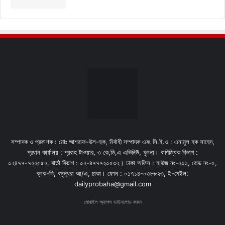
সম্পাদক ও প্রকাশক : মোঃ আশরাফ-উল-হক, নির্বাহী সম্পাদক এবং সি.ই.ও : এনামুল হক সাহেদ,
প্রধান কার্যালয় : প্রবাহ টাওয়ার, ৩ কে,ডি,এ এভিনিউ, খুলনা। বাণিজ্যিক বিভাগ :
০২৪৭৭-৭২২৫৫২. বার্তা বিভাগ : ০২-৪৭৭৭২০৫৩২। ঢাকা অফিস : হাউজ নং-২০১, রোড নং-৫,
ব্লক-ডি, বসুন্ধরা আ/এ, ঢাকা। ফোন : ০১৭১৪-০৩৮৮২৩, ই-মেইল:
dailyprobaha@gmail.com
মোবাইল অ্যাপস ডাউনলোড করুন