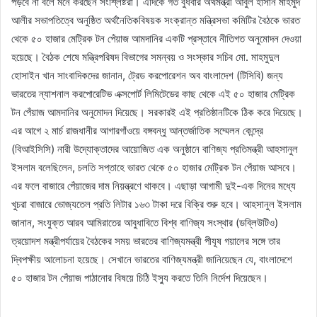
পড়বে না বলে মনে করছেন সংশ্লিষ্টরা। এদিকে গত বুধবার অর্থমন্ত্রী আবুল হাসান মাহমুদ
আলীর সভাপতিত্বে অনুষ্ঠিত অর্থনৈতিকবিষয়ক সংক্রান্ত মন্ত্রিসভা কমিটির বৈঠকে ভারত
থেকে ৫০ হাজার মেট্রিক টন পেঁয়াজ আমদানির একটি প্রস্তাবে নীতিগত অনুমোদন দেওয়া
হয়েছে। বৈঠক শেষে মন্ত্রিপরিষদ বিভাগের সমন্বয় ও সংস্কার সচিব মো. মাহমুদুল
হোসাইন খান সাংবাদিকদের জানান, ট্রেড করপোরেশন অব বাংলাদেশ (টিসিবি) জন্য
ভারতের ন্যাশনাল করপোরেটিভ এক্সপোর্ট লিমিটেডের কাছ থেকে এই ৫০ হাজার মেট্রিক
টন পেঁয়াজ আমদানির অনুমোদন দিয়েছে। সরকারই এই প্রতিষ্ঠানটিকে ঠিক করে দিয়েছে।
এর আগে ২ মার্চ রাজধানীর আগারগাঁওয়ে বঙ্গবন্ধু আন্তর্জাতিক সম্মেলন কেন্দ্রে
(বিআইসিসি) নারী উদ্যোক্তাদের আয়োজিত এক অনুষ্ঠানে বাণিজ্য প্রতিমন্ত্রী আহসানুল
ইসলাম বলেছিলেন, চলতি সপ্তাহে ভারত থেকে ৫০ হাজার মেট্রিক টন পেঁয়াজ আসবে।
এর ফলে বাজারে পেঁয়াজের দাম নিয়ন্ত্রণে থাকবে। এছাড়া আগামী দুই-এক দিনের মধ্যে
খুচরা বাজারে ভোজ্যতেল প্রতি লিটার ১৬৩ টাকা দরে বিক্রি শুরু হবে। আহসানুল ইসলাম
জানান, সংযুক্ত আরব আমিরাতের আবুধাবিতে বিশ্ব বাণিজ্য সংস্থার (ডব্লিউটিও)
ত্রয়োদশ মন্ত্রীপর্যায়ের বৈঠকের সময় ভারতের বাণিজ্যমন্ত্রী পীযূষ গয়ালের সঙ্গে তার
দ্বিপক্ষীয় আলোচনা হয়েছে। সেখানে ভারতের বাণিজ্যমন্ত্রী জানিয়েছেন যে, বাংলাদেশে
৫০ হাজার টন পেঁয়াজ পাঠানোর বিষয়ে চিঠি ইস্যু করতে তিনি নির্দেশ দিয়েছেন।