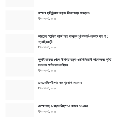
যশোরে হানি ট্র্যাপ চক্রের তিন সদস্য পাকড়াও
৯ আগস্ট, ২০২৬
ভারতের ‘হাসিনা কার্ড’ আর বন্ধুত্বপূর্ণ সম্পর্ক একসঙ্গে যায় না :
স্বরাষ্ট্রমন্ত্রী
৯ আগস্ট, ২০২৬
জুলাই জাদুঘর থেকে সীমান্ত হত্যা-মোদিবিরোধী আন্দোলনের স্মৃতি
সরানোর অভিযোগ নাহিদের
৯ আগস্ট, ২০২৬
এসএসসি পরীক্ষার ফল প্রকাশ সোমবার
৯ আগস্ট, ২০২৬
দেশে সাড়ে ৬ বছরে নিহত ১৫ হাজার ৭১২জন
৯ আগস্ট, ২০২৬