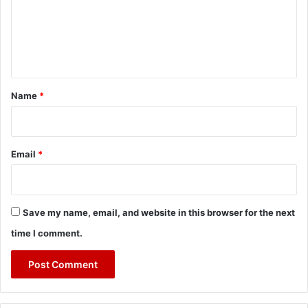
m
e
n
t
*
Name
*
Email
*
Save my name, email, and website in this browser for the next
time I comment.