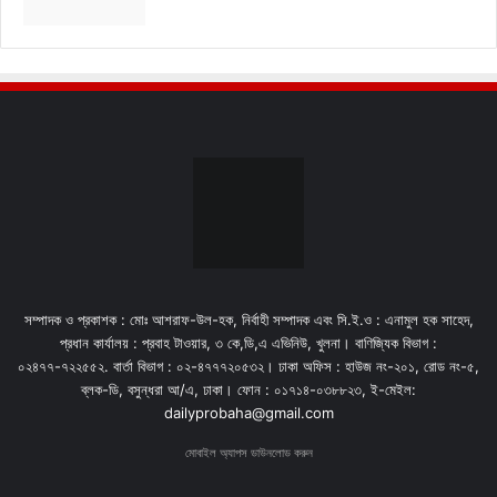
সম্পাদক ও প্রকাশক : মোঃ আশরাফ-উল-হক, নির্বাহী সম্পাদক এবং সি.ই.ও : এনামুল হক সাহেদ,
প্রধান কার্যালয় : প্রবাহ টাওয়ার, ৩ কে,ডি,এ এভিনিউ, খুলনা। বাণিজ্যিক বিভাগ :
০২৪৭৭-৭২২৫৫২. বার্তা বিভাগ : ০২-৪৭৭৭২০৫৩২। ঢাকা অফিস : হাউজ নং-২০১, রোড নং-৫,
ব্লক-ডি, বসুন্ধরা আ/এ, ঢাকা। ফোন : ০১৭১৪-০৩৮৮২৩, ই-মেইল:
dailyprobaha@gmail.com
মোবাইল অ্যাপস ডাউনলোড করুন