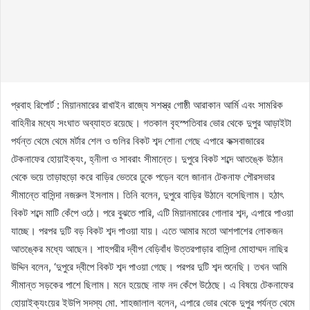
প্রবাহ রিপোর্ট : মিয়ানমারের রাখাইন রাজ্যে সশস্ত্র গোষ্ঠী আরাকান আর্মি এবং সামরিক
বাহিনীর মধ্যে সংঘাত অব্যাহত রয়েছে। গতকাল বৃহস্পতিবার ভোর থেকে দুপুর আড়াইটা
পর্যন্ত থেমে থেমে মর্টার শেল ও গুলির বিকট শব্দ শোনা গেছে এপারে কক্সবাজারের
টেকনাফের হোয়াইক্যং, হ্নীলা ও সাবরাং সীমান্তে। দুপুরে বিকট শব্দে আতঙ্কে উঠান
থেকে ভয়ে তাড়াহুড়ো করে বাড়ির ভেতরে ঢুকে পড়েন বলে জানান টেকনাফ পৌরসভার
সীমান্তে বাসিন্দা নজরুল ইসলাম। তিনি বলেন, দুপুরে বাড়ির উঠানে বসেছিলাম। হঠাৎ
বিকট শব্দে মাটি কেঁপে ওঠে। পরে বুঝতে পারি, এটি মিয়ানমারের গোলার শব্দ, এপারে পাওয়া
যাচ্ছে। পরপর দুটি বড় বিকট শব্দ পাওয়া যায়। এতে আমার মতো আশপাশের লোকজন
আতঙ্কের মধ্যে আছেন। শাহপরীর দ্বীপ বেড়িবাঁধ উত্তরপাড়ার বাসিন্দা মোহাম্মদ নাছির
উদ্দিন বলেন, ‘দুপুরে দ্বীপে বিকট শব্দ পাওয়া গেছে। পরপর দুটি শব্দ শুনেছি। তখন আমি
সীমান্ত সড়কের পাশে ছিলাম। মনে হয়েছে নাফ নদ কেঁপে উঠেছে। এ বিষয়ে টেকনাফের
হোয়াইক্যংয়ের ইউপি সদস্য মো. শাহজালাল বলেন, এপারে ভোর থেকে দুপুর পর্যন্ত থেমে