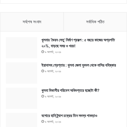
সর্বশেষ সংবাদ
সর্বাধিক পঠিত
খুলনার ‘ভৈরব সেতু’ নির্মাণ প্রকল্প : ৫ বছরে কাজের অগ্রগতি
২০%, বাড়ছে সময় ও খরচ!
৯ আগস্ট, ২০২৬
ইয়াবাসহ গ্রেপ্তার : খুলনা জেলা যুবদল থেকে নাসির বহিষ্কার
৯ আগস্ট, ২০২৬
খুলনা বিভাগীয় পরিবেশ অধিদপ্তরে হচ্ছেটা কী?
৯ আগস্ট, ২০২৬
যশোরে হানি ট্র্যাপ চক্রের তিন সদস্য পাকড়াও
৯ আগস্ট, ২০২৬