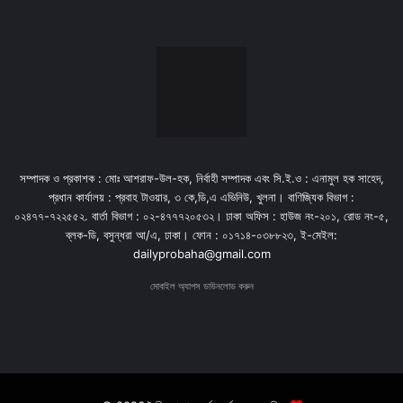
সম্পাদক ও প্রকাশক : মোঃ আশরাফ-উল-হক, নির্বাহী সম্পাদক এবং সি.ই.ও : এনামুল হক সাহেদ,
প্রধান কার্যালয় : প্রবাহ টাওয়ার, ৩ কে,ডি,এ এভিনিউ, খুলনা। বাণিজ্যিক বিভাগ :
০২৪৭৭-৭২২৫৫২. বার্তা বিভাগ : ০২-৪৭৭৭২০৫৩২। ঢাকা অফিস : হাউজ নং-২০১, রোড নং-৫,
ব্লক-ডি, বসুন্ধরা আ/এ, ঢাকা। ফোন : ০১৭১৪-০৩৮৮২৩, ই-মেইল:
dailyprobaha@gmail.com
মোবাইল অ্যাপস ডাউনলোড করুন