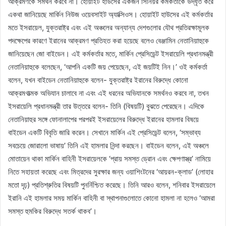
আক্রমণকে সমর্থন করবে না। হোয়াইট হাউসের একজন সিনিয়র কর্মকর্তাকে উদ্ধৃত করে
একথা জানিয়েছে মার্কিন নিউজ ওয়েবসাইট অ্যাক্সিওস। হোয়াইট হাউসের এই কর্মকর্তার
মতে ইসরায়েল, যুক্তরাষ্ট্র এবং এই অঞ্চলের অন্যান্য দেশগুলোর যৌথ প্রতিরক্ষামূলক
পদক্ষেপের কারণে ইরানের আক্রমণ প্রতিহত করা হয়েছে বলেও বেঞ্জামিন নেতানিয়াহুকে
জানিয়েছেন জো বাইডেন। এই কর্মকর্তার মতে, মার্কিন প্রেসিডেন্ট ইসরায়েলি প্রধানমন্ত্রী
নেতানিয়াহুকে বলেছেন, ‘আপনি একটি জয় পেয়েছেন, এই জয়টিই নিন।’ ওই কর্মকর্তা
বলেন, যখন বাইডেন নেতানিয়াহুকে বলেন- যুক্তরাষ্ট্র ইরানের বিরুদ্ধে কোনো
আক্রমণাত্মক অভিযান চালাবে না এবং এই ধরনের অভিযানকে সমর্থনও করবে না, তখন
ইসরায়েলি প্রধানমন্ত্রী তার উত্তরে বলেন- তিনি (বিষয়টি) বুঝতে পেরেছেন। এদিকে
নেতানিয়াহুর সঙ্গে ফোনালাপের পরপরই ইসরায়েলের বিরুদ্ধে ইরানের হামলার বিষয়ে
বাইডেন একটি বিবৃতি জারি করেন। সেখানে মার্কিন এই প্রেসিডেন্ট বলেন, ‘সম্ভাব্য
সবচেয়ে জোরালো ভাষায়’ তিনি এই হামলার নিন্দা করছেন। বাইডেন বলেন, এই অঞ্চলে
মোতায়েন থাকা মার্কিন বাহিনী ইসরায়েলকে ‘প্রায় সমস্ত ড্রোন এবং ক্ষেপণাস্ত্র’ নামিয়ে
নিতে সহায়তা করেছে এবং মিত্রদের সুরক্ষার জন্য ওয়াশিংটনের ‘আয়রন-ক্লাড’ (লোহার
মতো দৃঢ়) প্রতিশ্রুতির বিষয়টি পুনর্নিশ্চিত করেছে। তিনি আরও বলেন, শনিবার ইসরায়েলে
ইরানি এই হামলার সময় মার্কিন বাহিনী বা স্থাপনাগুলোতে কোনো হামলা না হলেও ‘আমরা
সমস্ত হুমকির বিরুদ্ধে সতর্ক থাকব’।