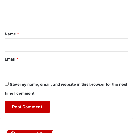
e
n
t
*
Name
*
Email
*
Save my name, email, and website in this browser for the next
time I comment.