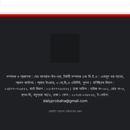
সম্পাদক ও প্রকাশক : মোঃ আশরাফ-উল-হক, নির্বাহী সম্পাদক এবং সি.ই.ও : এনামুল হক সাহেদ,
প্রধান কার্যালয় : প্রবাহ টাওয়ার, ৩ কে,ডি,এ এভিনিউ, খুলনা। বাণিজ্যিক বিভাগ :
০২৪৭৭-৭২২৫৫২. বার্তা বিভাগ : ০২-৪৭৭৭২০৫৩২। ঢাকা অফিস : হাউজ নং-২০১, রোড নং-৫,
ব্লক-ডি, বসুন্ধরা আ/এ, ঢাকা। ফোন : ০১৭১৪-০৩৮৮২৩, ই-মেইল:
dailyprobaha@gmail.com
মোবাইল অ্যাপস ডাউনলোড করুন