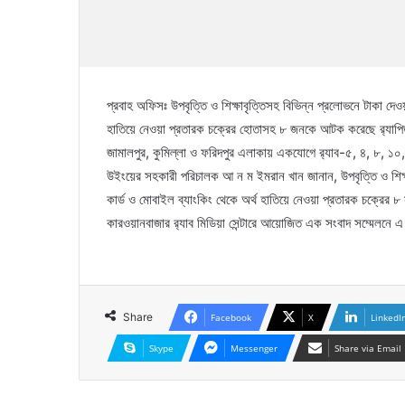
প্রবাহ অফিসঃ উপবৃত্তি ও শিক্ষাবৃত্তিসহ বিভিন্ন প্রলোভনে টাকা দেও
হাতিয়ে নেওয়া প্রতারক চক্রের হোতাসহ ৮ জনকে আটক করেছে র‌্যাপিড অ
জামালপুর, কুমিল্লা ও ফরিদপুর এলাকায় একযোগে র‌্যাব-৫, ৪, ৮, ১০
উইংয়ের সহকারী পরিচালক আ ন ম ইমরান খান জানান, উপবৃত্তি ও শিক্ষা
কার্ড ও মোবাইল ব্যাংকিং থেকে অর্থ হাতিয়ে নেওয়া প্রতারক চক্রে
কারওয়ানবাজার র‌্যাব মিডিয়া সেন্টারে আয়োজিত এক সংবাদ সম্মেলনে 
Share
Facebook
X
LinkedI
Skype
Messenger
Share via Email