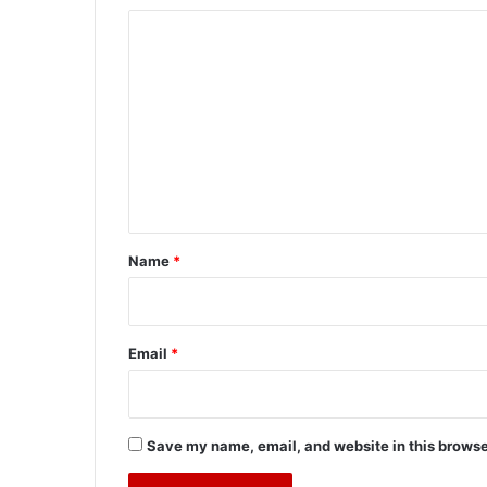
C
o
m
m
e
n
t
*
Name
*
Email
*
Save my name, email, and website in this browse