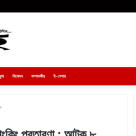
ুলা
বিনোদন
সম্পাদকীয়
ই-পেপার
 ৮
যাংকিং প্রতারণা : আটক ৮