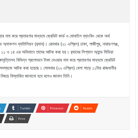
য়ার নাম করে প্রতারণার মাধ্যমে ক্রেডিট কার্ড ও মোবাইল ব্যাংকিং থেকে অর্থ
্যাকশন ব্যাটালিয়ন (র‌্যাব)। রোববার (২১ এপ্রিল) ঢাকা, গাজীপুর, নারায়ণগঞ্জ,
, ১১ ও ১৪ এর অভিযানে তাদের আটক করা হয়। র‌্যাবের লিগ্যাল অ্যান্ড মিডিয়া
বৃত্তিসহ বিভিন্ন প্রলোভনে টাকা দেওয়ার নাম করে প্রতারণার মাধ্যমে ক্রেডিট
র ৮ সদস্যকে আটক করা হয়েছে। সোমবার (২২ এপ্রিল) বেলা সাড়ে ১১টায় রাজধানীর
এ বিষয়ে বিস্তারিত জানানো হবে বলেও জানান তিনি।
n
Tumblr
Pinterest
Reddit
Print