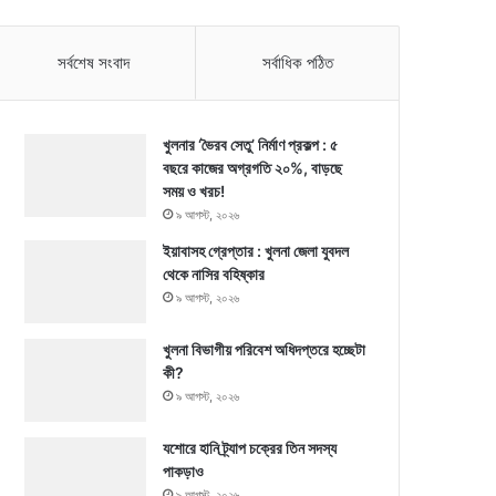
সর্বশেষ সংবাদ
সর্বাধিক পঠিত
খুলনার ‘ভৈরব সেতু’ নির্মাণ প্রকল্প : ৫
বছরে কাজের অগ্রগতি ২০%, বাড়ছে
সময় ও খরচ!
৯ আগস্ট, ২০২৬
ইয়াবাসহ গ্রেপ্তার : খুলনা জেলা যুবদল
থেকে নাসির বহিষ্কার
৯ আগস্ট, ২০২৬
খুলনা বিভাগীয় পরিবেশ অধিদপ্তরে হচ্ছেটা
কী?
৯ আগস্ট, ২০২৬
যশোরে হানি ট্র্যাপ চক্রের তিন সদস্য
পাকড়াও
৯ আগস্ট, ২০২৬