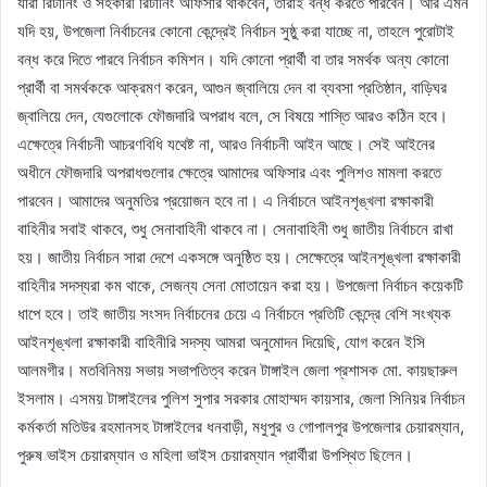
যারা রিটার্নিং ও সহকারী রিটার্নিং অফিসার থাকবেন, তারাই বন্ধ করতে পারবেন। আর এমন
যদি হয়, উপজেলা নির্বাচনের কোনো কেন্দ্রেই নির্বাচন সুষ্ঠু করা যাচ্ছে না, তাহলে পুরোটাই
বন্ধ করে দিতে পারবে নির্বাচন কমিশন। যদি কোনো প্রার্থী বা তার সমর্থক অন্য কোনো
প্রার্থী বা সমর্থককে আক্রমণ করেন, আগুন জ্বালিয়ে দেন বা ব্যবসা প্রতিষ্ঠান, বাড়িঘর
জ্বালিয়ে দেন, যেগুলোকে ফৌজদারি অপরাধ বলে, সে বিষয়ে শাস্তি আরও কঠিন হবে।
এক্ষেত্রে নির্বাচনী আচরণবিধি যথেষ্ট না, আরও নির্বাচনী আইন আছে। সেই আইনের
অধীনে ফৌজদারি অপরাধগুলোর ক্ষেত্রে আমাদের অফিসার এবং পুলিশও মামলা করতে
পারবেন। আমাদের অনুমতির প্রয়োজন হবে না। এ নির্বাচনে আইনশৃঙ্খলা রক্ষাকারী
বাহিনীর সবাই থাকবে, শুধু সেনাবাহিনী থাকবে না। সেনাবাহিনী শুধু জাতীয় নির্বাচনে রাখা
হয়। জাতীয় নির্বাচন সারা দেশে একসঙ্গে অনুষ্ঠিত হয়। সেক্ষেত্রে আইনশৃঙ্খলা রক্ষাকারী
বাহিনীর সদস্যরা কম থাকে, সেজন্য সেনা মোতায়েন করা হয়। উপজেলা নির্বাচন কয়েকটি
ধাপে হবে। তাই জাতীয় সংসদ নির্বাচনের চেয়ে এ নির্বাচনে প্রতিটি কেন্দ্রে বেশি সংখ্যক
আইনশৃঙ্খলা রক্ষাকারী বাহিনীরি সদস্য আমরা অনুমোদন দিয়েছি, যোগ করেন ইসি
আলমগীর। মতবিনিময় সভায় সভাপতিত্ব করেন টাঙ্গাইল জেলা প্রশাসক মো. কায়ছারুল
ইসলাম। এসময় টাঙ্গাইলের পুলিশ সুপার সরকার মোহাম্মদ কায়সার, জেলা সিনিয়র নির্বাচন
কর্মকর্তা মতিউর রহমানসহ টাঙ্গাইলের ধনবাড়ী, মধুপুর ও গোপালপুর উপজেলার চেয়ারম্যান,
পুরুষ ভাইস চেয়ারম্যান ও মহিলা ভাইস চেয়ারম্যান প্রার্থীরা উপস্থিত ছিলেন।