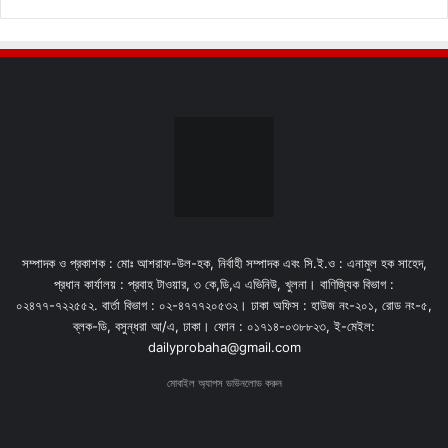
সম্পাদক ও প্রকাশক : মোঃ আশরাফ-উল-হক, নির্বাহী সম্পাদক এবং সি.ই.ও : এনামুল হক সাহেদ,
প্রধান কার্যালয় : প্রবাহ টাওয়ার, ৩ কে,ডি,এ এভিনিউ, খুলনা। বাণিজ্যিক বিভাগ :
০২৪৭৭-৭২২৫৫২. বার্তা বিভাগ : ০২-৪৭৭৭২০৫৩২। ঢাকা অফিস : হাউজ নং-২০১, রোড নং-৫,
ব্লক-ডি, বসুন্ধরা আ/এ, ঢাকা। ফোন : ০১৭১৪-০৩৮৮২৩, ই-মেইল:
dailyprobaha@gmail.com
মোবাইল অ্যাপস ডাউনলোড করুন