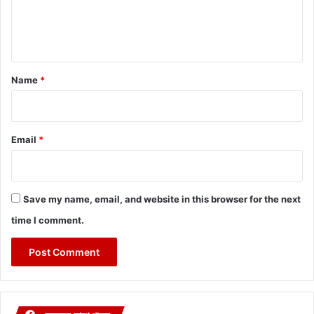
e
n
t
*
Name
*
Email
*
Save my name, email, and website in this browser for the next
time I comment.