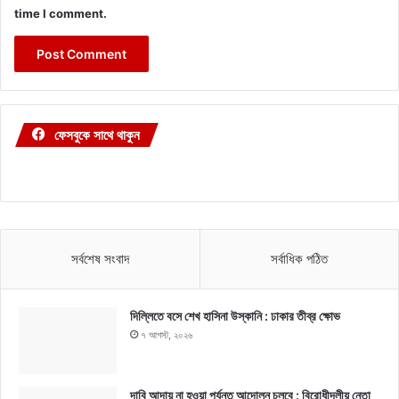
time I comment.
ফেসবুকে সাথে থাকুন
সর্বশেষ সংবাদ
সর্বাধিক পঠিত
দিল্লিতে বসে শেখ হাসিনা উস্কানি : ঢাকার তীব্র ক্ষোভ
৭ আগস্ট, ২০২৬
দাবি আদায় না হওয়া পর্যন্ত আন্দোলন চলবে : বিরোধীদলীয় নেতা