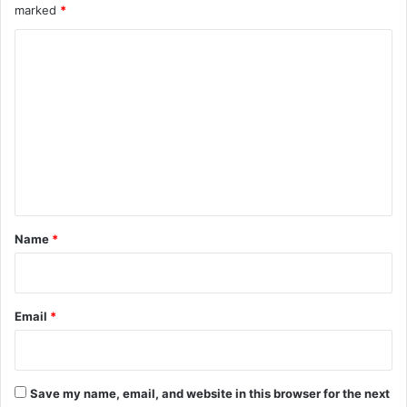
marked
*
C
o
m
m
e
n
t
*
Name
*
Email
*
Save my name, email, and website in this browser for the next