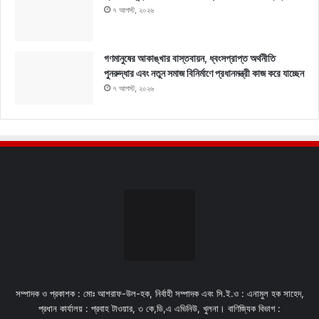
৭ আগস্ট, ২০২৬
গণমানুষের আকাঙ্খার বাস্তবায়ন, ধ্বংসপ্রাপ্ত অর্থনীতি
পুনরুদ্ধার এবং নতুন সমাজ বিনির্মাণে প্রধানমন্ত্রী কাজ করে যাচ্ছেন
৭ আগস্ট, ২০২৬
সম্পাদক ও প্রকাশক : মোঃ আশরাফ-উল-হক, নির্বাহী সম্পাদক এবং সি.ই.ও : এনামুল হক সাহেদ,
প্রধান কার্যালয় : প্রবাহ টাওয়ার, ৩ কে,ডি,এ এভিনিউ, খুলনা। বাণিজ্যিক বিভাগ :