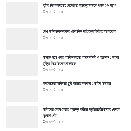
ছুটির দিন সকালেই দেশের দু’প্রান্তে সড়কে ঝরল ১৬ প্রাণ
৭ আগস্ট, ২০২৬
শেখ হাসিনাকে সরকার কেন নিজ দায়িত্বে ফিরিয়ে আনছে না
৭ আগস্ট, ২০২৬
সংঘাত হলে এবার পাকিস্তানের পাশে সউদী ও তুরস্ক : মক্কা
চুক্তি নিয়ে উদ্বেগে ভারত
৭ আগস্ট, ২০২৬
গণভোটের অধিকার চুরি করেছে সরকার : নাহিদ ইসলাম
৭ আগস্ট, ২০২৬
সাকিবের দেশে ফেরার প্রশ্নে ক্রীড়া প্রতিমন্ত্রীÑ‘আর কোনো
সুযোগ নেই’
৭ আগস্ট, ২০২৬