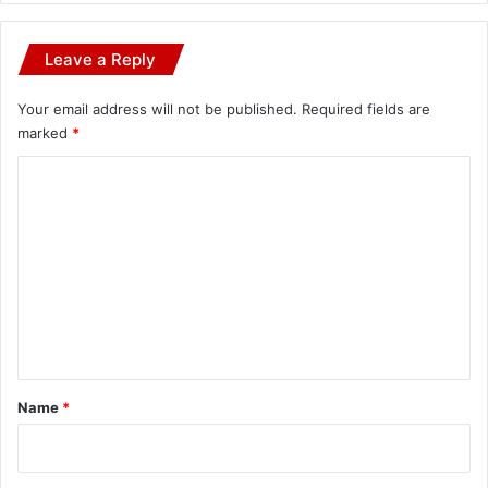
Leave a Reply
Your email address will not be published.
Required fields are
marked
*
C
o
m
m
e
n
t
*
Name
*