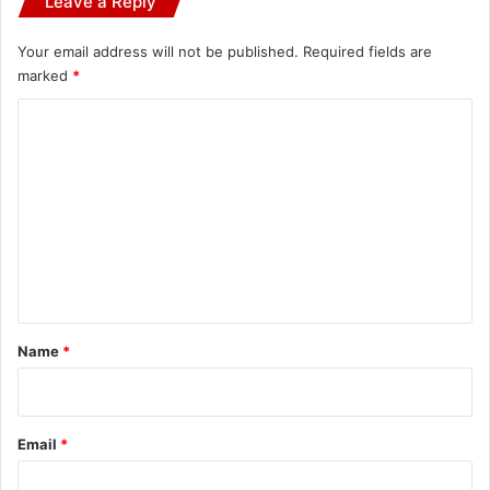
Leave a Reply
Your email address will not be published.
Required fields are
marked
*
C
o
m
m
e
n
t
*
Name
*
Email
*