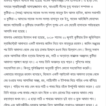
মামলায় প্রধান আসামি করা হয়েছে সাবেক প্রধানমন্ত্রী শেখ হাসিনাকে। এ ছাড়া সেই
সময়ের স্বরাষ্ট্রমন্ত্রী আসাদুজ্জামান খান, আওয়ামী লীগের যুগ্ম সাধারণ সম্পাদক ও
কুষ্টিয়া–৩ (সদর) আসনের সাবেক সংসদ সদস্য মাহবুব উল আলম হানিফ, জাসদ সভাপতি
ও কুষ্টিয়া-২ আসনের সাবেক সংসদ সদস্য হাসানুল হক ইনু, সাবেক আইজিপি মোহাম্মদ
জাবেদ পাটোয়ারী ও কুষ্টিয়ার তৎকালীন পুলিশ সুপার এস এম মেহেদী হাসানকে পর্যায়ক্রমে
আসামি করা হয়েছে।
মামলার এজাহারে উল্লেখ করা হয়েছে, ২০১৮ সালের ২২ জুলাই কুষ্টিয়ার চিফ জুডিশিয়াল
ম্যাজিস্ট্রেট আদালতে একটি মামলায় জামিন নিতে যান মাহমুদুর রহমান। জামিন মঞ্জুরের
পর তিনি আদালত থেকে বের হয়ে ঢাকার উদ্দেশে রওনা দিতে উদ্যোগ নেন। কিন্তু সকাল
থেকে আসামিরা তাঁকে হত্যার উদ্দেশ্যে রড, লাঠি ও অন্যান্য মারাত্মক অস্ত্রসহ কুষ্টিয়া
আদালত প্রাঙ্গণে জড়ো হন। এ সময় তিনি অবরুদ্ধ হয়ে পড়েন। পুলিশের কাছে
সহযোগিতা চান। কিন্তু পূর্বপরিকল্পনা অনুযায়ী পুলিশ কোনো সহযোগিতা করেনি।
এজাহারে মাহমুদুর রহমান বলেছেন, বিকেলে একটি প্রাইভেট কারে আদালত চত্বর থেকে
বের হওয়ার সময় আসামিরা অস্ত্র, রড, লাঠিসোঁটা ও ইটপাথর দিয়ে গাড়ির ওপর ঝাঁপিয়ে
পড়েন। গাড়ির সব কাচ ভেদ করে লাঠি ও পাথর দিয়ে তাঁকে উপর্যুপরি আঘাত করেন। এতে
তিনি ঘাড়ের ওপর মাথার পেছনে ডান দিকে ও ডান চোখের নিচে গুরুতর আঘাত পেয়ে
রক্তাক্ত জখম হন। এ ছাড়া লাঠি ও পাথরের আঘাতে দুই হাত ও বুকে আঘাত পান।
দৌড়ে এক আইনজীবীর চেম্বারে আশ্রয় নিলে আসামিরা সেখানেও আক্রমণ করেন। এ