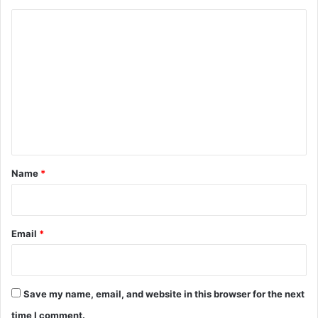
C
o
m
m
e
n
t
*
Name
*
Email
*
Save my name, email, and website in this browser for the next
time I comment.