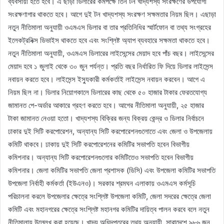
ব্যবসায়ী হতে হবে। এ ছাড়া ডিলারের কমপক্ষে তিন টন খাদ্যশস্য সংরক্ষণের উপযোগী
সংরক্ষণাগার থাকতে হবে। আগে দুই টন খাদ্যশস্য সংরক্ষণ সক্ষমতার নিয়ম ছিল। এছাড়া
নতুন নীতিমালা অনুযায়ী ওএমএস ডিলার বা তার প্রতিনিধির স্মার্টফোন বা তথ্য সংগ্রহের
ইলেকট্রনিক্স ডিভাইস থাকতে হবে এবং সংশ্লিষ্ট অ্যাপ ব্যবহারে সক্ষমতা থাকতে হবে।
নতুন নীতিমালা অনুযায়ী, ওএমএস ডিলারের লাইসেন্সের মেয়াদ হবে পাঁচ বছর। লাইসেন্সের
মেয়াদ হবে ১ জুলাই থেকে ৩০ জুন পর্যন্ত। প্রতি বছর নির্ধারিত ফি দিয়ে ডিলার লাইসেন্স
নবায়ন করতে হবে। লাইসেন্স ইস্যুকারী কর্মকর্তাই লাইসেন্স নবায়ন করবেন। আগে এ
নিয়ম ছিল না। ডিলার নিয়োগকালে ডিলারের কাছ থেকে ৫০ হাজার টাকার ফেরতযোগ্য
জামানত পে-অর্ডার আকারে গ্রহণ করতে হবে। আগের নীতিমালা অনুযায়ী, ২৫ হাজার
টাকা জামানত নেওয়া হতো। খাদ্যশস্য বিক্রির জন্য বিক্রয় কেন্দ্র ও ডিলার নির্বাচনে
ঢাকার দুই সিটি করপোরেশন, অন্যান্য সিটি করপোরেশনগুলোতে এবং জেলা ও উপজেলায়
কমিটি থাকবে। ঢাকায় দুই সিটি করপোরেশনের কমিটির সভাপতি হবেন বিভাগীয়
কমিশনার। অন্যান্য সিটি করপোরেশনগুলোর কমিটিতেও সভাপতি হবেন বিভাগীয়
কমিশনার। জেলা কমিটির সভাপতি জেলা প্রশাসক (ডিসি) এবং উপজেলা কমিটির সভাপতি
উপজেলা নির্বাহী কর্মকর্তা (ইউএনও)। সরকার শ্রমঘন এলাকায় ওএমএস কর্মসূচি
পরিচালনা করলে উপজেলার ক্ষেত্রে সংশ্লিষ্ট উপজেলা কমিটি, জেলা সদরের ক্ষেত্রে জেলা
কমিটি এবং মহানগরের ক্ষেত্রে সংশ্লিষ্ট মহানগর কমিটির দায়িত্ব পালন করবে বলে নতুন
নীতিমালায় উল্লেখ করা হয়েছে। খাদ্য অধিদপ্তরের তথ্য অনুযায়ী, সারাদেশে ৯৮৬ জন