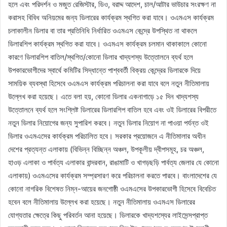
হলে এবং পরিদর্শন ও মজুত রেজিস্টার, ডিও, বরাদ্দ আদেশ, চাল/আটার ভাউচার সংরক্ষণ না
করাসহ বিবিধ অনিয়মের জন্য ডিলারের কার্যক্রম স্থগিত করা যাবে। ওএমএস কার্যক্রম
চলাকালীন ডিলার বা তার প্রতিনিধি নির্ধারিত ওএমএস কেন্দ্রে উপস্থিত না থাকলে
ডিলারশিপ কার্যক্রম স্থগিত করা যাবে। ওএমএস কার্যক্রম চলমান থাকাকালে কোনো
কারণে ডিলারশিপ বাতিল/স্থগিত/কোনো ডিলার খাদ্যশস্য উত্তোলনে ব্যর্থ হলে
উপকারভোগীদের স্বার্থে কমিটির সিদ্ধান্তে পাশ্ববর্তী বিক্রয় কেন্দ্রের ডিলারকে দিয়ে
সাময়িক ব্যবস্থা হিসেবে ওএমএস কার্যক্রম পরিচালনা করা যাবে বলে নতুন নীতিমালায়
উল্লেখ করা হয়েছে। এতে বলা হয়, কোনো ডিলার একনাগাড়ে ১৫ দিন খাদ্যশস্য
উত্তোলনে ব্যর্থ হলে সংশ্লিষ্ট ডিলারের ডিলারশিপ বাতিল হবে এবং ওই ডিলারের বিপরীতে
নতুন ডিলার নিয়োগের জন্য সুপারিশ করবে। নতুন ডিলার নিয়োগ না পাওয়া পর্যন্ত ওই
ডিলার ওএমএসের কার্যক্রম পরিচালিত হবে। সরকার প্রয়োজনে এ নীতিমালার অধীন
দেশের প্রত্যন্ত এলাকায় (বিভিন্ন বিচ্ছিন্ন অঞ্চল, উপকূলীয় দ্বীপসমূহ, চর অঞ্চল,
হাওড় এলাকা ও পার্বত্য এলাকার বান্দরবান, রাঙামাটি ও খাগড়ছড়ি পার্বত্য জেলার যে কোনো
এলাকায়) ওএমএসের কার্যক্রম সম্প্রসারণ করে পরিচালনা করতে পারবে। বাংলাদেশের যে
কোনো নাগরিক বিশেষত নিম্ন-আয়ের জনগোষ্ঠী ওএমএসের উপকারভোগী হিসেবে বিবেচিত
হবেন বলে নীতিমালায় উল্লেখ করা হয়েছে। নতুন নীতিমালায় ওএমএস ডিলারের
যোগ্যতার ক্ষেত্রে কিছু পরিবর্তন আনা হয়েছে। ডিলারকে খাদ্যশস্যের লাইসেন্সপ্রাপ্ত