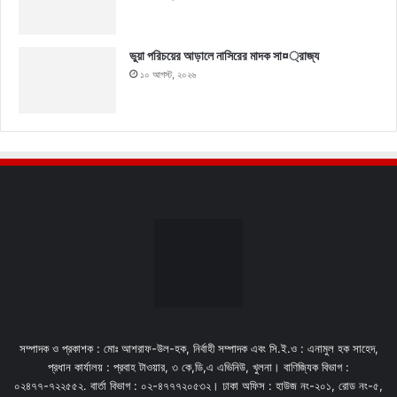
ভুয়া পরিচয়ের আড়ালে নাসিরের মাদক সা¤্রাজ্য
১০ আগস্ট, ২০২৬
সম্পাদক ও প্রকাশক : মোঃ আশরাফ-উল-হক, নির্বাহী সম্পাদক এবং সি.ই.ও : এনামুল হক সাহেদ,
প্রধান কার্যালয় : প্রবাহ টাওয়ার, ৩ কে,ডি,এ এভিনিউ, খুলনা। বাণিজ্যিক বিভাগ :
০২৪৭৭-৭২২৫৫২. বার্তা বিভাগ : ০২-৪৭৭৭২০৫৩২। ঢাকা অফিস : হাউজ নং-২০১, রোড নং-৫,