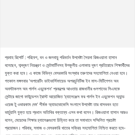
প্রবাহ রিপোর্ট : পরিবেশ, বন ও জলবায়ু পরিবর্তন উপদেষ্টা সৈয়দা রিজওয়ানা হাসান
বলেছেন, শব্দদূষণ নিয়ন্ত্রণ ও সেন্টমার্টিনসহ উপকূলীয় এলাকায় দূষণ প্রতিরোধে শিক্ষার্থীদের
যুক্ত করা হবে। এ কাজে বিভিন্ন বেসরকারি সংস্থার তরুণদের সহযোগিতা নেওয়া হবে।
গতকাল মঙ্গলবার ‘অপারেটিং ডাইভার্সিফায়েড অপরচুনিটিজ ইন মাস-মিটিগেশন অব
অবস্টাকলস অব গার্লস এডুকেশন’ প্রকল্পের আওতায় রাজধানীর গুলশানের সিএমকে
সেন্টারে জাগো ফাউন্ডেশন ট্রাস্ট আয়োজিত ‘চ্যালেঞ্জেস ফর গার্লস ইন এডুকেশন অ্যান্ড
ওয়েজ টু ওভারকাম দেম’ শীর্ষক অ্যাডভোকেসি সংলাপে উপদেষ্টা তার বাসভবন হতে
ভার্চুয়ালি যুক্ত হয়ে প্রধান অতিথির বক্তব্যে এসব কথা বলেন। রিজওয়ানা হাসান আরও
বলেন, মেয়েদের শিক্ষার চ্যালেঞ্জগুলো চিহ্নিত করে তা সমাধানে সম্মিলিত প্রচেষ্টা
প্রয়োজন। পরিবার, সমাজ ও বেসরকারি খাতের সক্রিয় সহযোগিতা নিশ্চিত করতে হবে-