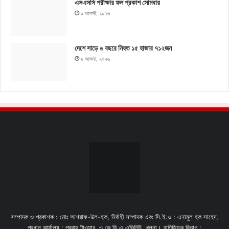
এসএসসি পরীক্ষার ফল প্রকাশ সোমবার
৯ আগস্ট, ২০২৬
দেশে সাড়ে ৬ বছরে নিহত ১৫ হাজার ৭১২জন
৯ আগস্ট, ২০২৬
সম্পাদক ও প্রকাশক : মোঃ আশরাফ-উল-হক, নির্বাহী সম্পাদক এবং সি.ই.ও : এনামুল হক সাহেদ,
প্রধান কার্যালয় : প্রবাহ টাওয়ার, ৩ কে,ডি,এ এভিনিউ, খুলনা। বাণিজ্যিক বিভাগ :