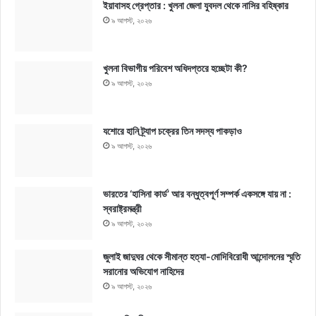
ইয়াবাসহ গ্রেপ্তার : খুলনা জেলা যুবদল থেকে নাসির বহিষ্কার
৯ আগস্ট, ২০২৬
খুলনা বিভাগীয় পরিবেশ অধিদপ্তরে হচ্ছেটা কী?
৯ আগস্ট, ২০২৬
যশোরে হানি ট্র্যাপ চক্রের তিন সদস্য পাকড়াও
৯ আগস্ট, ২০২৬
ভারতের ‘হাসিনা কার্ড’ আর বন্ধুত্বপূর্ণ সম্পর্ক একসঙ্গে যায় না :
স্বরাষ্ট্রমন্ত্রী
৯ আগস্ট, ২০২৬
জুলাই জাদুঘর থেকে সীমান্ত হত্যা-মোদিবিরোধী আন্দোলনের স্মৃতি
সরানোর অভিযোগ নাহিদের
৯ আগস্ট, ২০২৬