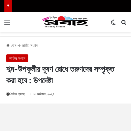
Menu
Switch
এখা
হোম
→
জাতীয় সংবাদ
জাতীয় সংবাদ
শব্দ-উপকূলীয় দূষণ রোধে তরুণদের সম্পৃক্ত
করা হবে : উপদেষ্টা
দৈনিক প্রবাহ
১৫ অক্টোবর, ২০২৪