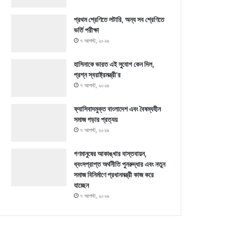
প্রথম শ্রেণিতে লটারি, অন্য সব শ্রেণিতে
ভর্তি পরীক্ষা
৭ আগস্ট, ২০২৬
হাসিনাকে ভারত এই সুযোগ কেন দিল,
প্রশ্ন স্বরাষ্ট্রমন্ত্রী’র
৭ আগস্ট, ২০২৬
ফ্যাসিবাদমুক্ত বাংলাদেশ এবং বৈষম্যহীন
সমাজ গড়ার প্রত্যয়
৭ আগস্ট, ২০২৬
গণমানুষের আকাঙ্খার বাস্তবায়ন,
ধ্বংসপ্রাপ্ত অর্থনীতি পুনরুদ্ধার এবং নতুন
সমাজ বিনির্মাণে প্রধানমন্ত্রী কাজ করে
যাচ্ছেন
৭ আগস্ট, ২০২৬