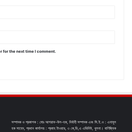
r for the next time I comment.
সম্পাদক ও প্রকাশক : মোঃ আশরাফ-উল-হক, নির্বাহী সম্পাদক এবং সি.ই.ও : এনামুল
হক সাহেদ, প্রধান কার্যালয় : প্রবাহ টাওয়ার, ৩ কে,ডি,এ এভিনিউ, খুলনা। বাণিজ্যিক