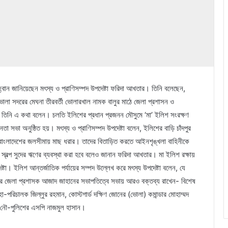
্বান জানিয়েছেন মৎস্য ও প্রাণিসম্পদ উপদেষ্টা ফরিদা আখতার। তিনি বলেছেন,
ভোলা সদরের মেঘনা তীরবর্তী ভোলারখাল নামক বালুর মাঠে জেলা প্রশাসন ও
তিনি এ কথা বলেন। চলতি ইলিশের প্রধান প্রজনন মৌসুমে ‘মা’ ইলিশ সংরক্ষণ
তা সভা অনুষ্ঠিত হয়। মৎস্য ও প্রাণিসম্পদ উপদেষ্টা বলেন, ইলিশের বাড়ি চাঁদপুর
াংলাদেশের জলসীমায় মাছ ধরার। তাদের বিতাড়িত করতে আইনশৃঙ্খলা বাহিনীকে
রে স্বল্প সুদের ঋণের ব্যবস্থা করা হবে বলেও জানান ফরিদা আখতার। মা ইলিশ রক্ষায়
 ইলিশ আন্তর্জাতিক পর্যায়ের সম্পদ উল্লেখ করে মৎস্য উপদেষ্টা বলেন, যে
ার জেলা প্রশাসক আজাদ জাহানের সভাপতিত্বে সভায় আরও বক্তব্য রাখেন- বিশেষ
হা-পরিচালক জিল্লুর রহমান, কোস্টগার্ড দক্ষিণ জোনের (ভোলা) কমান্ডার মোহাম্মদ
িক, নৌ-পুলিশের এসপি নাজমুল হাসান।