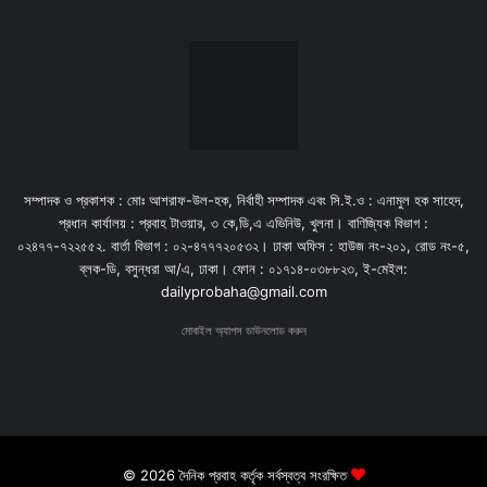
সম্পাদক ও প্রকাশক : মোঃ আশরাফ-উল-হক, নির্বাহী সম্পাদক এবং সি.ই.ও : এনামুল হক সাহেদ,
প্রধান কার্যালয় : প্রবাহ টাওয়ার, ৩ কে,ডি,এ এভিনিউ, খুলনা। বাণিজ্যিক বিভাগ :
০২৪৭৭-৭২২৫৫২. বার্তা বিভাগ : ০২-৪৭৭৭২০৫৩২। ঢাকা অফিস : হাউজ নং-২০১, রোড নং-৫,
ব্লক-ডি, বসুন্ধরা আ/এ, ঢাকা। ফোন : ০১৭১৪-০৩৮৮২৩, ই-মেইল:
dailyprobaha@gmail.com
মোবাইল অ্যাপস ডাউনলোড করুন
© 2026 দৈনিক প্রবাহ কর্তৃক সর্বস্বত্ব সংরক্ষিত