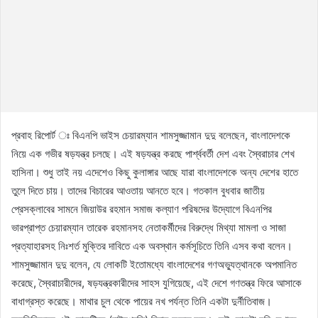
প্রবাহ রিপোর্ট ঃ বিএনপি ভাইস চেয়ারম্যান শামসুজ্জামান দুদু বলেছেন, বাংলাদেশকে
নিয়ে এক গভীর ষড়যন্ত্র চলছে। এই ষড়যন্ত্র করছে পার্শ্ববর্তী দেশ এবং স্বৈরাচার শেখ
হাসিনা। শুধু তাই নয় এদেশেও কিছু কুলাঙ্গার আছে যারা বাংলাদেশকে অন্য দেশের হাতে
তুলে দিতে চায়। তাদের বিচারের আওতায় আনতে হবে। গতকাল বুধবার জাতীয়
প্রেসক্লাবের সামনে জিয়াউর রহমান সমাজ কল্যাণ পরিষদের উদ্যোগে বিএনপির
ভারপ্রাপ্ত চেয়ারম্যান তারেক রহমানসহ নেতাকর্মীদের বিরুদ্ধে মিথ্যা মামলা ও সাজা
প্রত্যাহারসহ নিঃশর্ত মুক্তির দাবিতে এক অবস্থান কর্মসূচিতে তিনি এসব কথা বলেন।
শামসুজ্জামান দুদু বলেন, যে লোকটি ইতোমধ্যে বাংলাদেশের গণঅভ্যুত্থানকে অপমানিত
করেছে, স্বৈরাচারীদের, ষড়যন্ত্রকারীদের সাহস যুগিয়েছে, এই দেশে গণতন্ত্র ফিরে আসাকে
বাধাগ্রস্ত করেছে। মাথার চুল থেকে পায়ের নখ পর্যন্ত তিনি একটা দুর্নীতিবাজ।