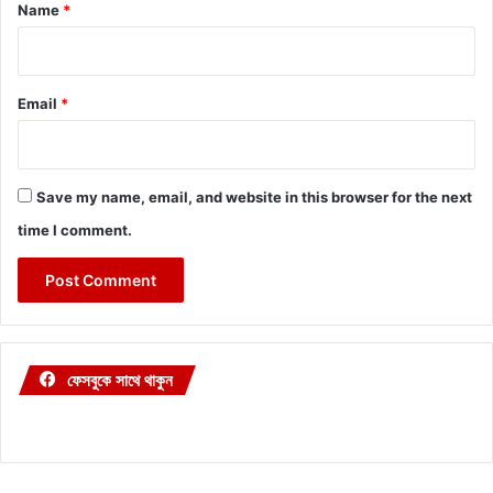
*
Name
*
Email
*
Save my name, email, and website in this browser for the next
time I comment.
ফেসবুকে সাথে থাকুন