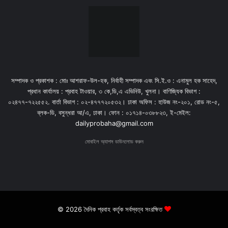
সম্পাদক ও প্রকাশক : মোঃ আশরাফ-উল-হক, নির্বাহী সম্পাদক এবং সি.ই.ও : এনামুল হক সাহেদ,
প্রধান কার্যালয় : প্রবাহ টাওয়ার, ৩ কে,ডি,এ এভিনিউ, খুলনা। বাণিজ্যিক বিভাগ :
০২৪৭৭-৭২২৫৫২. বার্তা বিভাগ : ০২-৪৭৭৭২০৫৩২। ঢাকা অফিস : হাউজ নং-২০১, রোড নং-৫,
ব্লক-ডি, বসুন্ধরা আ/এ, ঢাকা। ফোন : ০১৭১৪-০৩৮৮২৩, ই-মেইল:
dailyprobaha@gmail.com
মোবাইল অ্যাপস ডাউনলোড করুন
© 2026 দৈনিক প্রবাহ কর্তৃক সর্বস্বত্ব সংরক্ষিত